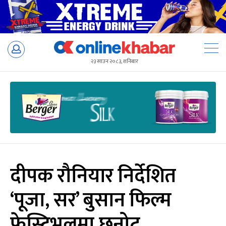
Skip
to
२३ साउन २०८३, शनिबार
content
दीपक रौनियार निर्देशित
‘पूजा, सर’ बुसान फिल्म
फेस्टिभलमा छनोट