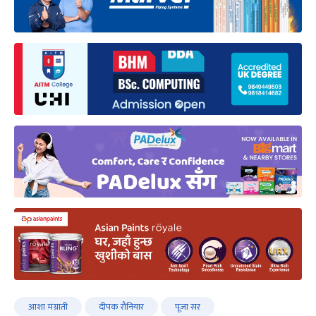
आशा मंग्राती
दीपक रौनियार
पूजा सर