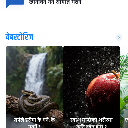
छानबिन गर्न समिति गठन
वेबस्टोरिज
सर्पले डसेमा के गर्ने, के
स्वस्थ मान्छेको शरीरमा
ए
नगर्ने ?
कति रगत हुन्छ ?