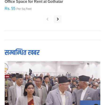
Office Space for Rent at Gothatar
H
Rs. 55
R
Per Sq.Feet
‹
›
सम्बन्धित खबर