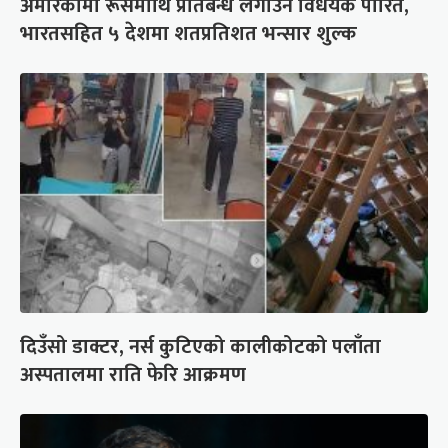
अमेरिकामा रूसमाथि प्रतिबन्ध लगाउने विधेयक पारित,
भारतसहित ५ देशमा शतप्रतिशत भन्सार शुल्क
दिउँसो डाक्टर, नर्स कुटिएको कालीकोटको पलाँता
अस्पतालमा राति फेरि आक्रमण