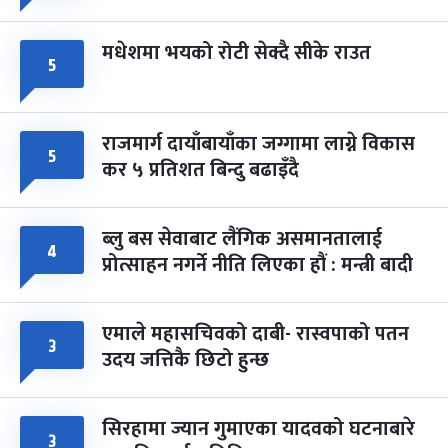
मधेशमा भयको रोटी सेक्दै सीके राउत
५
राजमार्ग दायाँबायाँका जग्गामा लाग्ने विकास
५
कर ५ प्रतिशत बिन्दु बढाइँदै
ब्लु बस सेवाबाट लैंगिक असमानतालाई
४
प्रोत्साहन नगर्ने नीति लिएका हौं : मन्त्री बादी
एमाले महासचिवको दाबी- रास्वपाको पतन
३
उदय जत्तिकै छिटो हुन्छ
सिरहामा ज्यान गुमाएका यादवको घटनाबारे
३