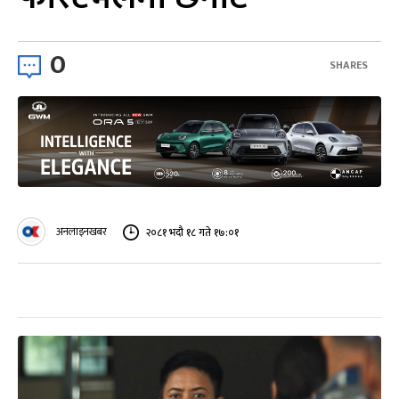
0
SHARES
अनलाइनखबर
२०८१ भदौ १८ गते १७:०१