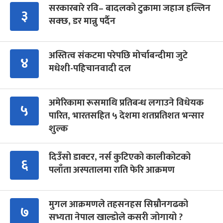
सरकारबारे रवि– बादलको टुक्रामा जहाज हल्लिन
३
सक्छ, डर मान्नु पर्दैन
अस्तित्व संकटमा परेपछि मोर्चाबन्दीमा जुटे
४
मधेशी-पहिचानवादी दल
अमेरिकामा रूसमाथि प्रतिबन्ध लगाउने विधेयक
५
पारित, भारतसहित ५ देशमा शतप्रतिशत भन्सार
शुल्क
दिउँसो डाक्टर, नर्स कुटिएको कालीकोटको
६
पलाँता अस्पतालमा राति फेरि आक्रमण
मुगल आक्रमणले तहसनहस सिम्रौनगढको
७
सभ्यता नेपाल खाल्डोले कसरी जोगायो ?