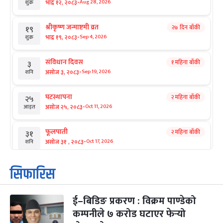
-
भाद्र १२, २०८३
Aug 28, 2026
शुक्र
श्रीकृष्ण जन्माष्टमी व्रत
२७ दिन बाँकी
१९
-
भाद्र १९, २०८३
Sep 4, 2026
शुक्र
संविधान दिवस
१ महिना बाँकी
३
-
असोज ३, २०८३
Sep 19, 2026
शनि
घटस्थापना
२ महिना बाँकी
२५
-
असोज २५, २०८३
Oct 11, 2026
आइत
फूलपाती
२ महिना बाँकी
३१
-
असोज ३१ , २०८३
Oct 17, 2026
शनि
कार्तिक सङ्क्रान्ति
२ महिना बाँकी
१
सिफारिस
-
कार्तिक १, २०८३
Oct 18, 2026
आइत
ई–बिडिङ प्रकरण : विक्रम पाण्डेको
महानवमी
२ महिना बाँकी
३
-
कम्पनीले ७ करोड घटाएर फेर्‍यो
कार्तिक ३, २०८३
Oct 20, 2026
मंगल