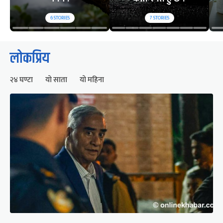
6
STORIES
7
STORIES
लोकप्रिय
२४ घण्टा
यो साता
यो महिना