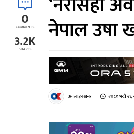
‘नरसिंहा अवता
0
नेपाल उषा ख
COMMENTS
3.2K
SHARES
अनलाइनखबर
२०८१ भदौ २६ 