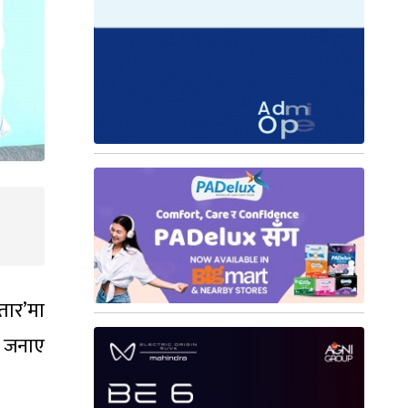
तार’मा
ले जनाए