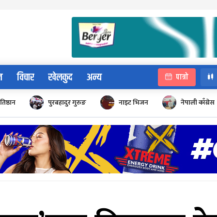
न
विचार
खेलकुद
अन्य
पात्रो
रतिष्ठान
पुरबहादुर गुरुङ
नाइट भिजन
नेपाली काँग्रेस