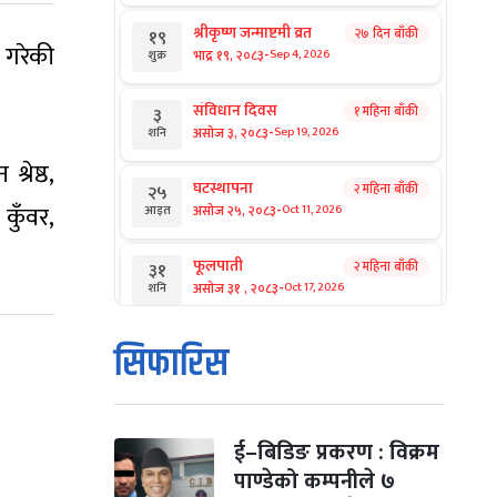
श्रीकृष्ण जन्माष्टमी व्रत
२७ दिन बाँकी
१९
 गरेकी
-
भाद्र १९, २०८३
Sep 4, 2026
शुक्र
संविधान दिवस
१ महिना बाँकी
३
-
असोज ३, २०८३
Sep 19, 2026
शनि
रेष्ठ,
घटस्थापना
२ महिना बाँकी
२५
-
कुँवर,
असोज २५, २०८३
Oct 11, 2026
आइत
फूलपाती
२ महिना बाँकी
३१
-
असोज ३१ , २०८३
Oct 17, 2026
शनि
कार्तिक सङ्क्रान्ति
२ महिना बाँकी
१
सिफारिस
-
कार्तिक १, २०८३
Oct 18, 2026
आइत
महानवमी
२ महिना बाँकी
३
-
कार्तिक ३, २०८३
Oct 20, 2026
मंगल
ई–बिडिङ प्रकरण : विक्रम
पाण्डेको कम्पनीले ७