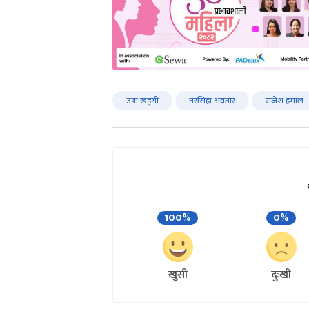
उषा खड्गी
नरसिंहा अवतार
राजेश हमाल
100%
0%
खुसी
दुःखी