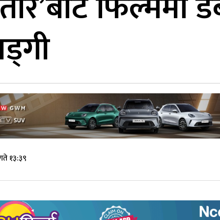
र’बाट फिल्ममा डेब्यु
ड्गी
गते १३:३९