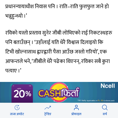
प्रधानन्यायाधीश निवास पनि । राति–राति फुत्तफुत्त जाने हो
भन्नुहुन्थ्यो ।’
रविको यस्तो प्रस्ताव सुनेर जीबी लोभिएको राई निकटस्थहरु
पनि बताउँछन् । ‘उहाँलाई यति धेरै विश्वास दिलाइयो कि
टिभी खोल्नासाथ ह्वारह्वारी पैसा आउँछ जस्तो गरियो’, एक
आफन्तले भने, ‘जीबीले धेरै पढेका थिएनन्, रविका सबै कुरा
पत्याए ।’
उनीहरुका अनुसार, त्यसबेला जीबीले टेलिभिजनमा ३ अर्ब
लगानी गर्न लागेको बताएका थिए । जानकारहरुका अनुसार,
टिभी खोल्ने टुंगो लागेपछि कर्मचारीहरु छान्नलाई अन्तर्वार्ता
ताजा अपडेट
ट्रेन्डिङ
प्रोफाइल
सर्च
लिने लगायतका काम समेत म्यारियट होटलमा बसेर भएको