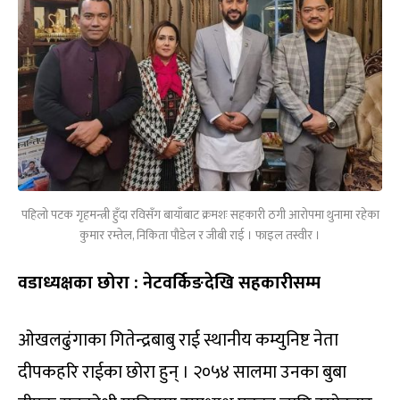
पहिलो पटक गृहमन्त्री हुँदा रविसँग बायाँबाट क्रमशः सहकारी ठगी आरोपमा थुनामा रहेका
कुमार रम्तेल, निकिता पौडेल र जीबी राई । फाइल तस्वीर ।
वडाध्यक्षका छोरा : नेटवर्किङदेखि सहकारीसम्म
ओखलढुंगाका गितेन्द्रबाबु राई स्थानीय कम्युनिष्ट नेता
दीपकहरि राईका छोरा हुन् । २०५४ सालमा उनका बुबा