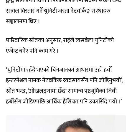
द्वन्द्व सकिएको थियो । पिरामिड शैलीमा सदस्य संख्या थप्दै
सञ्जाल विस्तार गर्ने युनिटी जस्ता नेटवर्किङ संस्थाहरु
सञ्चालनमा थिए ।
पारिवारिक स्रोतका अनुसार, राईले त्यसबेला युनिटीको
एजेन्ट बनेर पनि काम गरे ।
‘युनिटीमा रहँदै भएको चिनजानका आधारमा उहाँ हर्वो
इन्टरनेश्नल नामक नेटवर्किङ व्यवसायसँग पनि जोडिनुभयो’,
स्रोत भन्छ, ‘ओखलढुंगामा छँदा सामान्य पृष्ठभूमिका जिबी
हर्बोसँग जोडिएपछि आर्थिक हैसियत पनि उकासिँदै गयो ।’