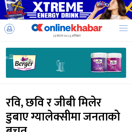
Skip
to
२३ साउन २०८३, शनिबार
content
रवि, छवि र जीबी मिलेर
डुबाए ग्यालेक्सीमा जनताको
बचत