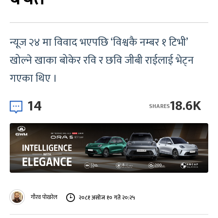
न्यूज २४ मा विवाद भएपछि ‘विश्वकै नम्बर १ टिभी’
खोल्ने खाका बोकेर रवि र छवि जीबी राईलाई भेट्न
गएका थिए ।
14
18.6K
SHARES
गौरव पोखरेल
२०८१ असोज १० गते २०:२५