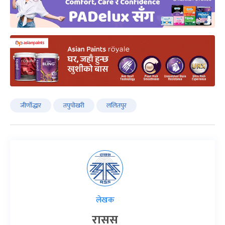
जीर्णोद्धार
तपुपोखरी
ललितपुर
लेखक
रासस