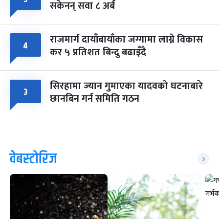
सकेनन् सवा ८ अर्ब
राजमार्ग दायाँबायाँका जग्गामा लाग्ने विकास
४
कर ५ प्रतिशत बिन्दु बढाइँदै
सिरहामा ज्यान गुमाएका यादवको घटनाबारे
३
छानबिन गर्न समिति गठन
वेबस्टोरिज