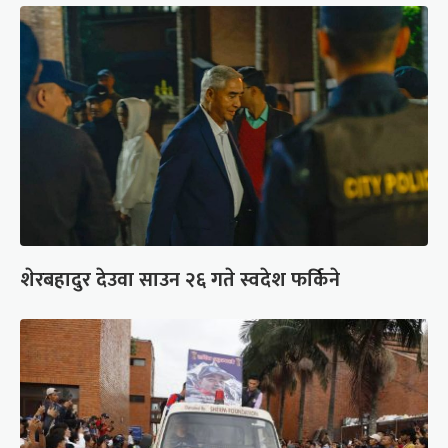
शेरबहादुर देउवा साउन २६ गते स्वदेश फर्किने