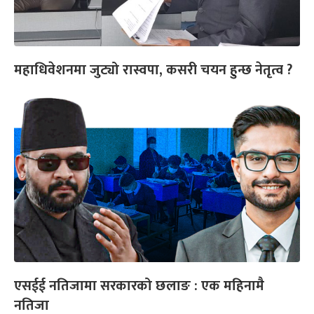
महाधिवेशनमा जुट्यो रास्वपा, कसरी चयन हुन्छ नेतृत्व ?
एसईई नतिजामा सरकारको छलाङ : एक महिनामै
नतिजा