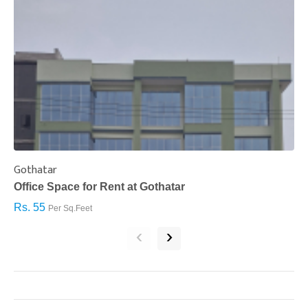
Gothatar
S
Office Space for Rent at Gothatar
H
Rs. 55
R
Per Sq.Feet
‹
›