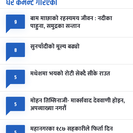
धेरै कमेन्ट गरिएका
७
-
चैत्र ७, २०८३
Mar 21, 2027
आइत
बाम माछाको रहस्यमय जीवन : नदीका
फागुपूर्णिमा
७ महिना बाँकी
८
९
पाहुना, समुद्रका सन्तान
-
चैत्र ८, २०८३
Mar 22, 2027
सोम
सुनचाँदीको मूल्य बढ्यो
८
मधेशमा भयको रोटी सेक्दै सीके राउत
५
मोहन तिम्सिनाजी- मार्क्सवाद देववाणी होइन,
५
अपव्याख्या नगरौं
महानगरका १८७ सहकारीले फिर्ता दिन
५