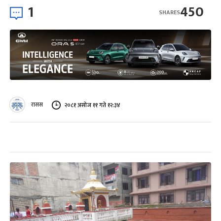
1
450
SHARES
रासस
२०८१ असोज ११ गते १२:३४