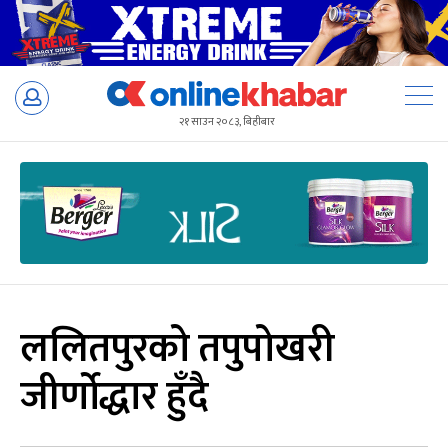
Skip
to
२१ साउन २०८३, बिहीबार
content
ललितपुरको तपुपोखरी
जीर्णोद्धार हुँदै