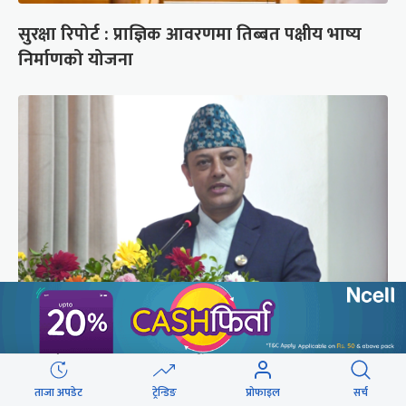
सुरक्षा रिपोर्ट : प्राज्ञिक आवरणमा तिब्बत पक्षीय भाष्य
निर्माणको योजना
‘संसद्‍मा कालो चस्मा खोल्नू, बैठक चल्दा सेयर कारोबार
नगर्नू’
ताजा अपडेट
ट्रेन्डिङ
प्रोफाइल
सर्च