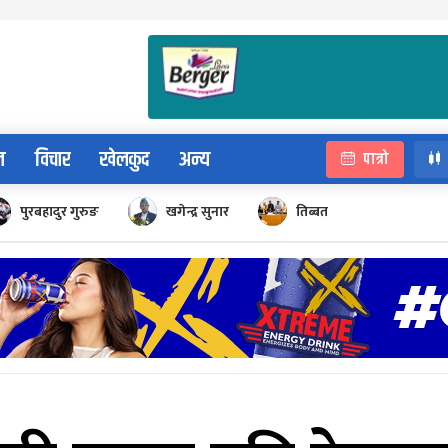
न
विचार
खेलकुद
अन्य
पात्रो
पुरबहादुर गुरुङ
खगेन्द्र सुनार
तिब्बत