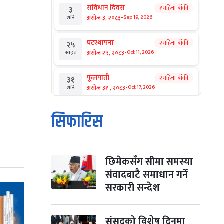
संविधान दिवस
१ महिना बाँकी
३
-
असोज ३, २०८३
Sep 19, 2026
शनि
घटस्थापना
२ महिना बाँकी
२५
-
असोज २५, २०८३
Oct 11, 2026
आइत
फूलपाती
२ महिना बाँकी
३१
-
असोज ३१ , २०८३
Oct 17, 2026
शनि
कार्तिक सङ्क्रान्ति
२ महिना बाँकी
१
सिफारिस
-
कार्तिक १, २०८३
Oct 18, 2026
आइत
महानवमी
२ महिना बाँकी
३
-
कार्तिक ३, २०८३
Oct 20, 2026
मंगल
छिमेकसँग सीमा समस्या
संवादबाटै समाधान गर्ने
विजयादशमी
२ महिना बाँकी
४
सरकारी सन्देश
-
कार्तिक ४, २०८३
Oct 21, 2026
बुध
पापा‌ङ्कुशा एकादशी व्रत
संसद्को विशेष दिनमा
२ महिना बाँकी
५