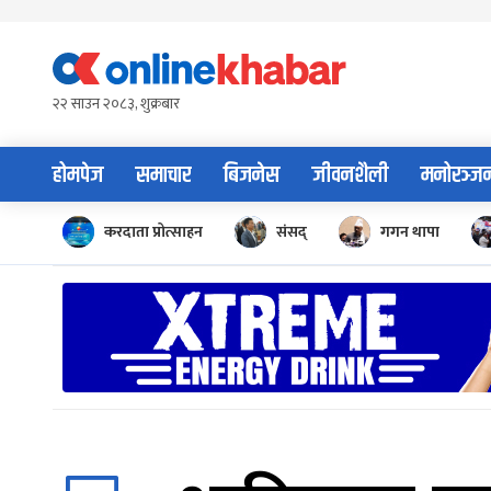
Skip
to
content
२२ साउन २०८३, शुक्रबार
होमपेज
समाचार
बिजनेस
जीवनशैली
मनोरञ्ज
करदाता प्रोत्साहन
संसद्
गगन थापा