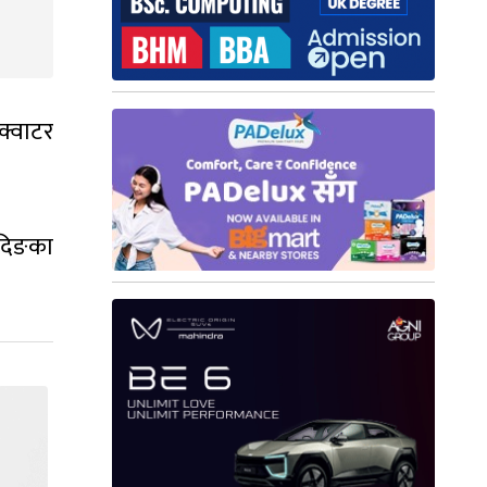
क्वाटर
ादिङका