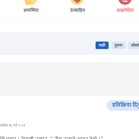
अचम्मित
उत्साहित
आक्रोशित
भर्खरै
पुराना
लोकप्
प्रतिक्रिया दि
असोज १६ गते ०:०१