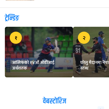
ट्रेन्डिङ
१
२
आसिफको १४औं ओडीआई
घरेलु मैदानमा नेप
अर्धशतक
स्तब्ध
वेबस्टोरिज