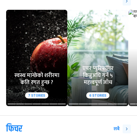
एयर प्युरिफायर
स्वस्थ मान्छेको शरीरमा
किन्नुअघि गर्ने ५
कति रगत हुन्छ ?
महत्त्वपूर्ण जाँच
7
STORIES
6
STORIES
फिचर
सबै