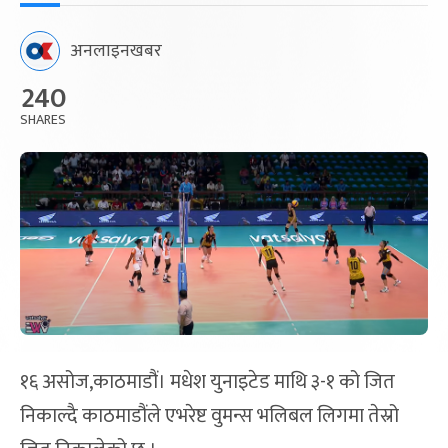
अनलाइनखबर
240
SHARES
१६ असोज,काठमाडौं। मधेश युनाइटेड माथि ३-१ को जित
निकाल्दै काठमाडौंले एभरेष्ट वुमन्स भलिबल लिगमा तेस्रो