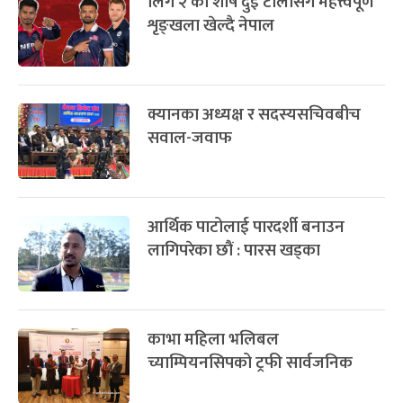
लिग २ का शीर्ष दुई टोलीसँग महत्त्वपूर्ण
शृङ्खला खेल्दै नेपाल
क्यानका अध्यक्ष र सदस्यसचिवबीच
सवाल-जवाफ
आर्थिक पाटोलाई पारदर्शी बनाउन
लागिपरेका छौं : पारस खड्का
काभा महिला भलिबल
च्याम्पियनसिपको ट्रफी सार्वजनिक