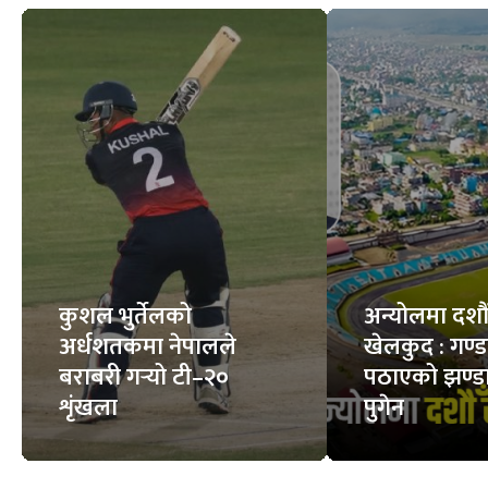
कुशल भुर्तेलको
अन्योलमा दशौँ र
अर्धशतकमा नेपालले
खेलकुद : गण्
बराबरी गर्‍यो टी–२०
पठाएको झण्डा
शृंखला
पुगेन