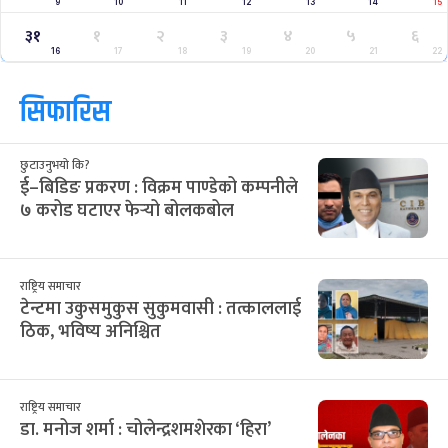
9
10
11
12
13
14
15
३१
१
२
३
४
५
६
16
17
18
19
20
21
22
सिफारिस
छुटाउनुभयो कि?
ई–बिडिङ प्रकरण : विक्रम पाण्डेको कम्पनीले
७ करोड घटाएर फेर्‍यो बोलकबोल
राष्ट्रिय समाचार
टेन्टमा उकुसमुकुस सुकुमवासी : तत्काललाई
ठिक, भविष्य अनिश्चित
राष्ट्रिय समाचार
डा. मनोज शर्मा : चोलेन्द्रशमशेरका ‘हिरा’