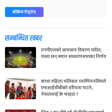
ग्याल्पो ल्होसार
७ महिना बाँकी
२५
प्रतिक्रिया दिनुहोस्
-
फाल्गुन २५, २०८३
Mar 9, 2027
मंगल
पूर्णिमा व्रत
७ महिना बाँकी
७
-
चैत्र ७, २०८३
Mar 21, 2027
आइत
सम्बन्धित खबर
फागुपूर्णिमा
७ महिना बाँकी
८
एनपीएलको आयव्यय विवरण पारित,
-
चैत्र ८, २०८३
Mar 22, 2027
सोम
यस्ता छन् क्यान साधारणसभाका निर्णय
काभा महिला भलिबल च्याम्पियनसिपले
एफआईभीबीको वरीयता पाउने,
नेपाललाई के फाइदा ?