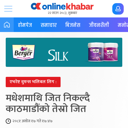
२२ साउन २०८३, शुक्रबार
होमपेज
समाचार
बिजनेस
जीवनशैली
मनोर
एभरेष्ट वुमन्स भलिबल लिग :
मधेशमाथि जित निकल्दै
काठमाडौंको तेस्रो जित
२०८१ असोज १७ गते १७:४७