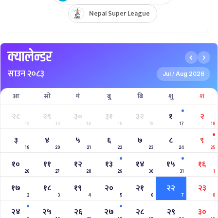
Nepal Super League
क्यालेन्डर
साउन २०८३
Jul
Aug 2026
/
आ
सो
मं
बु
बि
शु
श
२८
२९
३०
३१
३२
१
२
12
13
14
15
16
17
18
३
४
५
६
७
८
९
19
20
21
22
23
24
25
१०
११
१२
१३
१४
१५
१६
26
27
28
29
30
31
1
१७
१८
१९
२०
२१
२२
२३
2
3
4
5
6
7
8
२४
२५
२६
२७
२८
२९
३०