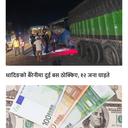
धादिङको बैरेनीमा दुई बस ठोक्किए, १२ जना घाइते