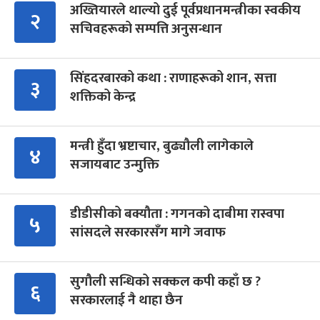
अख्तियारले थाल्यो दुई पूर्वप्रधानमन्त्रीका स्वकीय
२
सचिवहरूको सम्पत्ति अनुसन्धान
सिंहदरबारको कथा : राणाहरूको शान, सत्ता
३
शक्तिको केन्द्र
मन्त्री हुँदा भ्रष्टाचार, बुढ्यौली लागेकाले
४
सजायबाट उन्मुक्ति
डीडीसीको बक्यौता : गगनको दाबीमा रास्वपा
५
सांसदले सरकारसँग मागे जवाफ
सुगौली सन्धिको सक्कल कपी कहाँ छ ?
६
सरकारलाई नै थाहा छैन