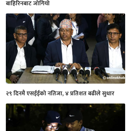
बाहिरिनबाट जोगियो
२९ दिनमै एसईईको नतिजा, ४ प्रतिशत बढीले सुधार