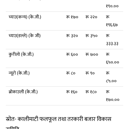
१९०.००
च्याउ(कन्य) (के.जी.)
रू १७०
रू २२०
रू
१९६.६७
च्याउ(डल्ले) (के जी)
रू ३२०
रू ३५०
रू
३३३.३३
कुरीलो (के.जी.)
रू ६००
रू ७००
रू
६५०.००
न्यूरो (के.जी.)
रू ८०
रू ९०
रू
८५.००
ब्रोकाउली (के.जी.)
रू १६०
रू १८०
रू
१७०.००
स्रोत- कालीमाटी फलफूल तथा तरकारी बजार विकास