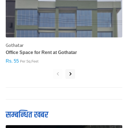
Gothatar
S
Office Space for Rent at Gothatar
H
Rs. 55
R
Per Sq.Feet
‹
›
सम्बन्धित खबर