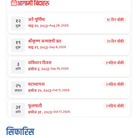
आगामी बिदाहरु
जनै पूर्णिमा
१८ दिन बाँकी
१२
-
भाद्र १२, २०८३
Aug 28, 2026
शुक्र
श्रीकृष्ण जन्माष्टमी व्रत
२५ दिन बाँकी
१९
-
भाद्र १९, २०८३
Sep 4, 2026
शुक्र
संविधान दिवस
१ महिना बाँकी
३
-
असोज ३, २०८३
Sep 19, 2026
शनि
घटस्थापना
२ महिना बाँकी
२५
-
असोज २५, २०८३
Oct 11, 2026
आइत
फूलपाती
२ महिना बाँकी
३१
-
असोज ३१ , २०८३
Oct 17, 2026
शनि
कार्तिक सङ्क्रान्ति
२ महिना बाँकी
१
सिफारिस
-
कार्तिक १, २०८३
Oct 18, 2026
आइत