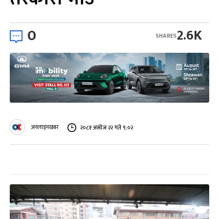
0
2.6K
SHARES
अनलाइनखबर
२०८१ असोज २२ गते ९:०२