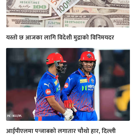
यस्तो छ आजका लागि विदेशी मुद्राको विनिमयदर
आईपीएलमा पन्जाबको लगातार चौथो हार, दिल्ली