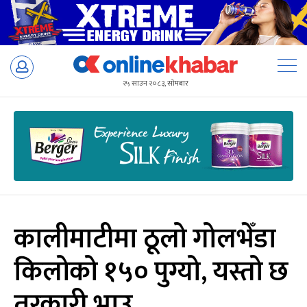
Skip
to
२५ साउन २०८३, सोमबार
content
कालीमाटीमा ठूलो गोलभेँडा
किलोको १५० पुग्यो, यस्तो छ
तरकारी भाउ