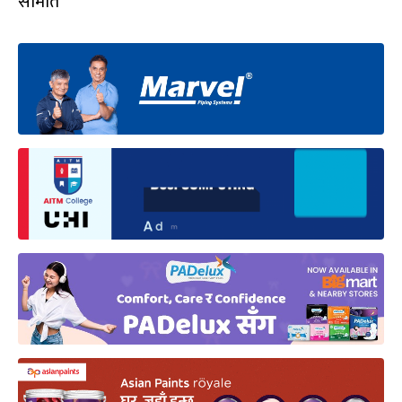
समिति