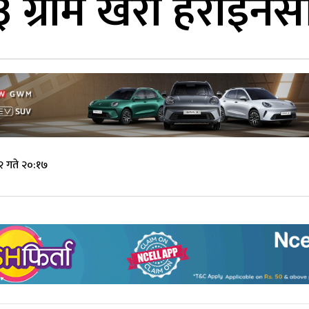
ग्राम खैराे हेराेइन
२ गते २०:१७