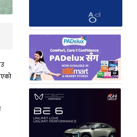
ाउ
नाएको
ो