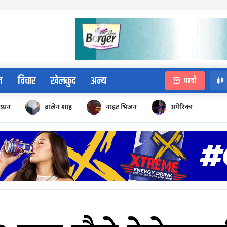
न
विचार
खेलकुद
अन्य
पात्रो
िष्ठान
बालेन शाह
नाइट भिजन
अमेरिका