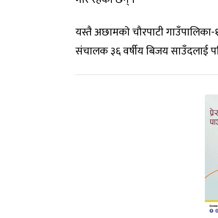
यस्तै अछामकाे चौरपाटी गाउँपालिका-
संचालक ३६ वर्षीय बिजय साउँदलाई पनि