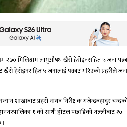
राम २७० मिलिग्राम लागुऔषध खैरो हेरोइनसहित ५ जना पक्र
ाट खैराे हेराेइनसहित ५ जनालाई पक्राउ गरिएको प्रहरीले ज
न्धान शाखाबाट प्रहरी नायव निरीक्षक गजेन्द्रबहादुर चन्दक
महानगरपालिका-१ काे साथी होटल पछाडिको गल्लीबाट १०
छ ।