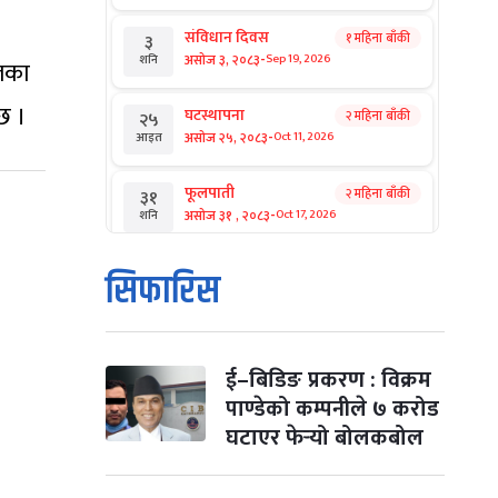
संविधान दिवस
१ महिना बाँकी
३
-
असोज ३, २०८३
Sep 19, 2026
शनि
ेलका
छ ।
घटस्थापना
२ महिना बाँकी
२५
-
असोज २५, २०८३
Oct 11, 2026
आइत
फूलपाती
२ महिना बाँकी
३१
-
असोज ३१ , २०८३
Oct 17, 2026
शनि
कार्तिक सङ्क्रान्ति
२ महिना बाँकी
१
सिफारिस
-
कार्तिक १, २०८३
Oct 18, 2026
आइत
महानवमी
२ महिना बाँकी
३
-
कार्तिक ३, २०८३
Oct 20, 2026
मंगल
ई–बिडिङ प्रकरण : विक्रम
पाण्डेको कम्पनीले ७ करोड
विजयादशमी
२ महिना बाँकी
४
घटाएर फेर्‍यो बोलकबोल
-
कार्तिक ४, २०८३
Oct 21, 2026
बुध