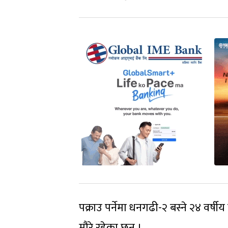
पक्राउ पर्नेमा धनगढी-२ बस्ने २४ वर्ष
मौरे रहेका छन् ।