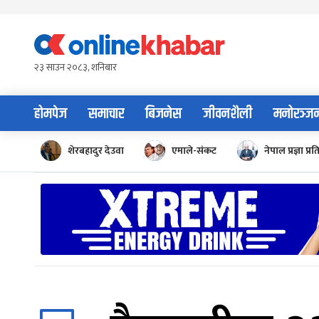
Skip
to
content
२३ साउन २०८३, शनिबार
होमपेज
समाचार
बिजनेस
जीवनशैली
मनोरञ्ज
शेरबहादुर देउवा
एमाले-संकट
नेपाल प्रज्ञा प्रत