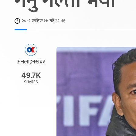
गर्नु गल्ती भयो
२०८१ कात्तिक १४ गते २१:४१
अनलाइनखबर
49.7K
SHARES