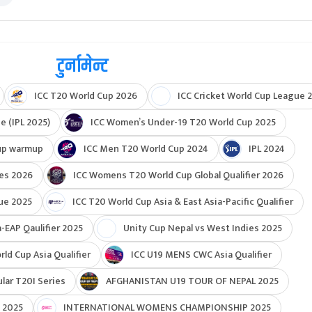
टुर्नामेन्ट
ICC T20 World Cup 2026
ICC Cricket World Cup League 2
e (IPL 2025)
ICC Women’s Under-19 T20 World Cup 2025
up warmup
ICC Men T20 World Cup 2024
IPL 2024
ies 2026
ICC Womens T20 World Cup Global Qualifier 2026
ue 2025
ICC T20 World Cup Asia & East Asia-Pacific Qualifier
-EAP Qaulifier 2025
Unity Cup Nepal vs West Indies 2025
d Cup Asia Qualifier
ICC U19 MENS CWC Asia Qualifier
ar T20I Series
AFGHANISTAN U19 TOUR OF NEPAL 2025
 2025
INTERNATIONAL WOMENS CHAMPIONSHIP 2025