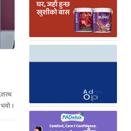
 दशरथ
 भयो ।