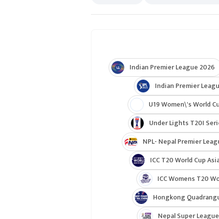
Indian Premier League 2026
Indian Premier Leagu
U19 Women\'s World C
Under Lights T20I Ser
NPL- Nepal Premier Leag
ICC T20 World Cup Asia
ICC Womens T20 Worl
Hongkong Quadrangul
Nepal Super League