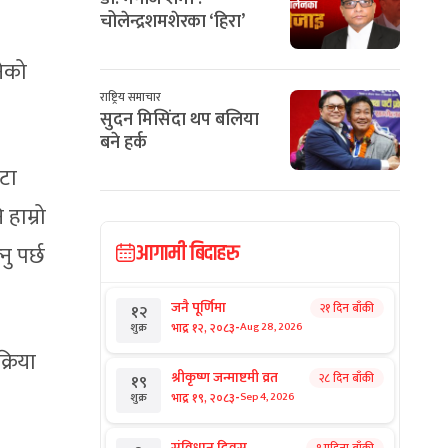
चोलेन्द्रशमशेरका ‘हिरा’
नेको
राष्ट्रिय समाचार
सुदन मिसिंदा थप बलिया
बने हर्क
ाटा
हाम्रो
आगामी बिदाहरु
ु पर्छ
जनै पूर्णिमा
२१ दिन बाँकी
१२
-
भाद्र १२, २०८३
Aug 28, 2026
शुक्र
्रिया
श्रीकृष्ण जन्माष्टमी व्रत
२८ दिन बाँकी
१९
-
भाद्र १९, २०८३
Sep 4, 2026
शुक्र
संविधान दिवस