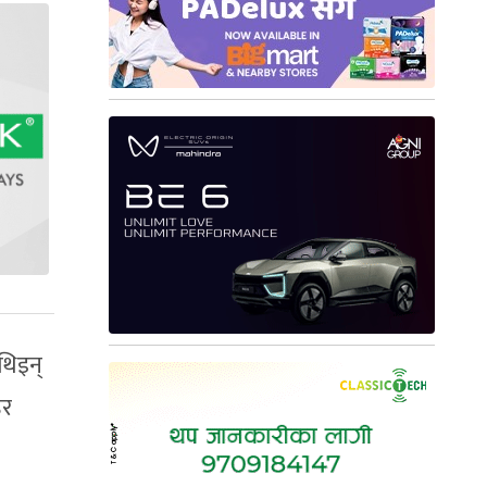
थिइन्
िर