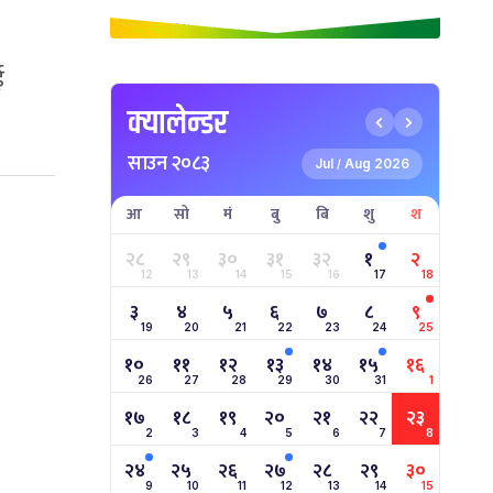
ई
क्यालेन्डर
साउन २०८३
Jul
Aug 2026
/
आ
सो
मं
बु
बि
शु
श
२८
२९
३०
३१
३२
१
२
12
13
14
15
16
17
18
३
४
५
६
७
८
९
19
20
21
22
23
24
25
१०
११
१२
१३
१४
१५
१६
26
27
28
29
30
31
1
१७
१८
१९
२०
२१
२२
२३
2
3
4
5
6
7
8
२४
२५
२६
२७
२८
२९
३०
9
10
11
12
13
14
15