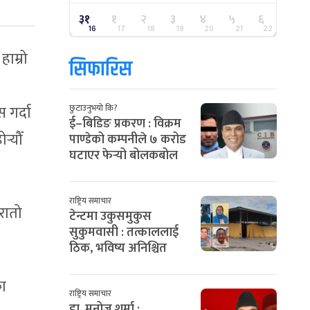
३१
१
२
३
४
५
६
16
17
18
19
20
21
22
ाम्रो
सिफारिस
 गर्दा
छुटाउनुभयो कि?
ई–बिडिङ प्रकरण : विक्रम
्‍यौँ
पाण्डेको कम्पनीले ७ करोड
घटाएर फेर्‍यो बोलकबोल
राष्ट्रिय समाचार
रातो
टेन्टमा उकुसमुकुस
सुकुमवासी : तत्काललाई
ठिक, भविष्य अनिश्चित
का
राष्ट्रिय समाचार
डा. मनोज शर्मा :