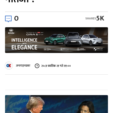
0
5K
SHARES
अनलाइनखबर
२०८१ कात्तिक २१ गते ११:००