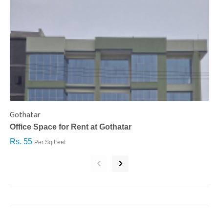
Gothatar
S
Office Space for Rent at Gothatar
H
Rs. 55
R
Per Sq.Feet
‹
›