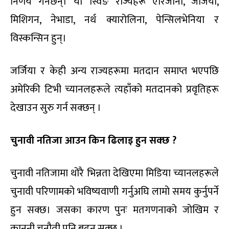
निर्णय गर्नेछन्। यी स्विङ राज्यहरू एरिजोना, जर्जिया,
मिशिगन, नेभाडा, नर्थ क्यारोलिना, पेन्सिलभेनिया र
विस्कन्सिन हुन्।
जर्जिया र केही अन्य राज्यहरूमा मतदान समाप्त भएपछि
अमेरिकी टिभी च्यानलहरूले त्यहाँको मतदानको प्रवृतिहरू
देखाउन सुरु गर्न सक्छन् ।
चुनावी नतिजा आउन किन ढिलाइ हुन सक्छ ?
चुनावी नतिजामा थोरै भिन्नता देखिएमा मिडिया च्यानलहरूले
चुनावी परिणामको भविष्यवाणी गर्नुअघि लामो समय कुर्नुपर्ने
हुन सक्छ। जसका कारण पुनः मतगणनाको जोखिम र
कानुनी चुनौती पनि बढ्न सक्छ ।