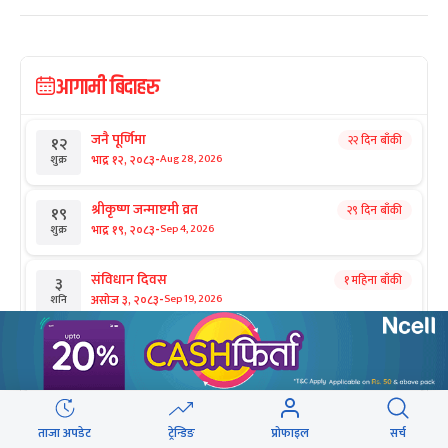
आगामी बिदाहरु
जनै पूर्णिमा
२२ दिन बाँकी
१२
-
भाद्र १२, २०८३
Aug 28, 2026
शुक्र
श्रीकृष्ण जन्माष्टमी व्रत
२९ दिन बाँकी
१९
-
भाद्र १९, २०८३
Sep 4, 2026
शुक्र
संविधान दिवस
१ महिना बाँकी
३
-
असोज ३, २०८३
Sep 19, 2026
शनि
घटस्थापना
२ महिना बाँकी
२५
-
असोज २५, २०८३
Oct 11, 2026
आइत
फूलपाती
२ महिना बाँकी
३१
ताजा अपडेट
ट्रेन्डिङ
प्रोफाइल
सर्च
-
असोज ३१ , २०८३
Oct 17, 2026
शनि