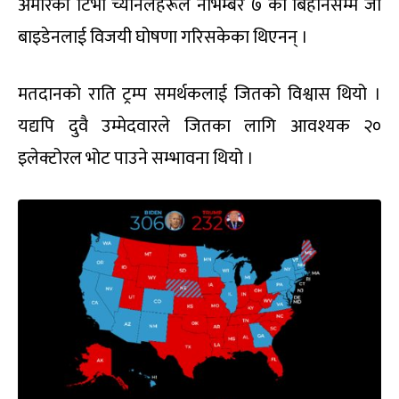
अमेरिकी टिभी च्यानलहरूले नोभेम्बर ७ को बिहानसम्म जो
बाइडेनलाई विजयी घोषणा गरिसकेका थिएनन् ।
मतदानको राति ट्रम्प समर्थकलाई जितको विश्वास थियो ।
यद्यपि दुवै उम्मेदवारले जितका लागि आवश्यक २०
इलेक्टोरल भोट पाउने सम्भावना थियो ।