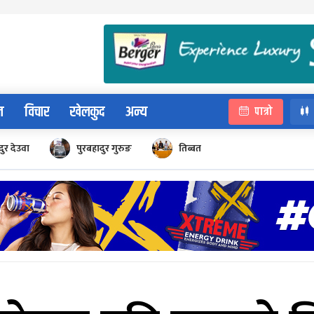
न
विचार
खेलकुद
अन्य
पात्रो
ुर देउवा
पुरबहादुर गुरुङ
तिब्बत