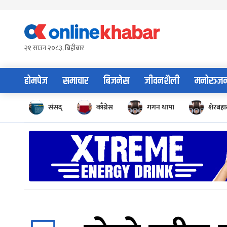
Skip
to
content
२१ साउन २०८३, बिहीबार
होमपेज
समाचार
बिजनेस
जीवनशैली
मनोरञ्ज
संसद्
काँग्रेस
गगन थापा
शेरबहाद