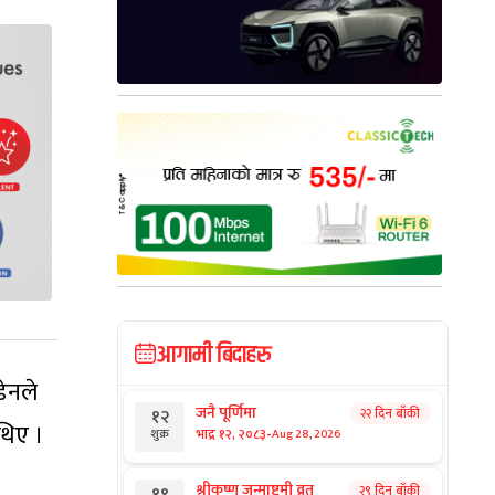
आगामी बिदाहरु
डेनले
जनै पूर्णिमा
२२ दिन बाँकी
१२
 थिए ।
-
भाद्र १२, २०८३
Aug 28, 2026
शुक्र
श्रीकृष्ण जन्माष्टमी व्रत
२९ दिन बाँकी
१९