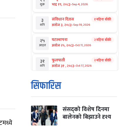
-
भाद्र १९, २०८३
Sep 4, 2026
शुक्र
संविधान दिवस
१ महिना बाँकी
३
-
असोज ३, २०८३
Sep 19, 2026
शनि
घटस्थापना
२ महिना बाँकी
२५
-
असोज २५, २०८३
Oct 11, 2026
आइत
फूलपाती
२ महिना बाँकी
३१
-
असोज ३१ , २०८३
Oct 17, 2026
शनि
कार्तिक सङ्क्रान्ति
२ महिना बाँकी
१
सिफारिस
-
कार्तिक १, २०८३
Oct 18, 2026
आइत
महानवमी
२ महिना बाँकी
३
-
कार्तिक ३, २०८३
Oct 20, 2026
मंगल
संसद्को विशेष दिनमा
बालेनको बिझाउने दृश्य
टमध्ये
विजयादशमी
२ महिना बाँकी
४
-
कार्तिक ४, २०८३
Oct 21, 2026
बुध