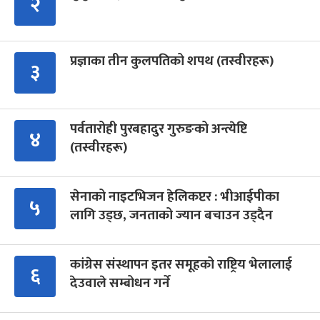
२
प्रज्ञाका तीन कुलपतिको शपथ (तस्वीरहरू)
३
पर्वतारोही पुरबहादुर गुरुङको अन्त्येष्टि
४
(तस्वीरहरू)
सेनाको नाइटभिजन हेलिकप्टर : भीआईपीका
५
लागि उड्छ, जनताको ज्यान बचाउन उड्दैन
कांग्रेस संस्थापन इतर समूहको राष्ट्रिय भेलालाई
६
देउवाले सम्बोधन गर्ने