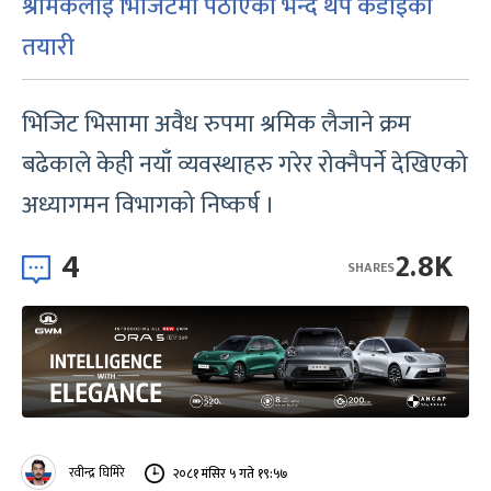
श्रमिकलाई भिजिटमा पठाएको भन्दै थप कडाइको
तयारी
भिजिट भिसामा अवैध रुपमा श्रमिक लैजाने क्रम
बढेकाले केही नयाँ व्यवस्थाहरु गरेर रोक्नैपर्ने देखिएको
अध्यागमन विभागको निष्कर्ष ।
4
2.8K
SHARES
रवीन्द्र घिमिरे
२०८१ मंसिर ५ गते १९:५७