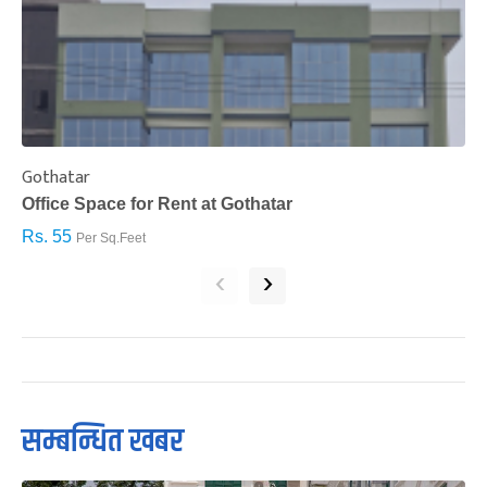
Gothatar
S
Office Space for Rent at Gothatar
H
Rs. 55
R
Per Sq.Feet
‹
›
सम्बन्धित खबर