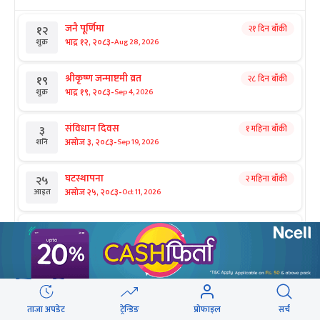
जनै पूर्णिमा
२१ दिन बाँकी
१२
-
भाद्र १२, २०८३
Aug 28, 2026
शुक्र
श्रीकृष्ण जन्माष्टमी व्रत
२८ दिन बाँकी
१९
-
भाद्र १९, २०८३
Sep 4, 2026
शुक्र
संविधान दिवस
१ महिना बाँकी
३
-
असोज ३, २०८३
Sep 19, 2026
शनि
घटस्थापना
२ महिना बाँकी
२५
-
असोज २५, २०८३
Oct 11, 2026
आइत
फूलपाती
२ महिना बाँकी
३१
-
असोज ३१ , २०८३
Oct 17, 2026
शनि
कार्तिक सङ्क्रान्ति
२ महिना बाँकी
१
सिफारिस
-
कार्तिक १, २०८३
Oct 18, 2026
आइत
ताजा अपडेट
ट्रेन्डिङ
प्रोफाइल
सर्च