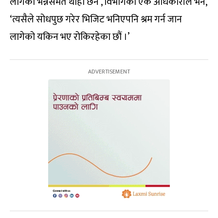
लागेको भन्नेसमेत थाहा छैन’, विभागका एक अधिकारीले भने,
‘त्यसैले सोधपुछ गरेर भिजिट भनिएपनि श्रम गर्न जान
लागेको यकिन भए रोकिरहेका छौं ।’