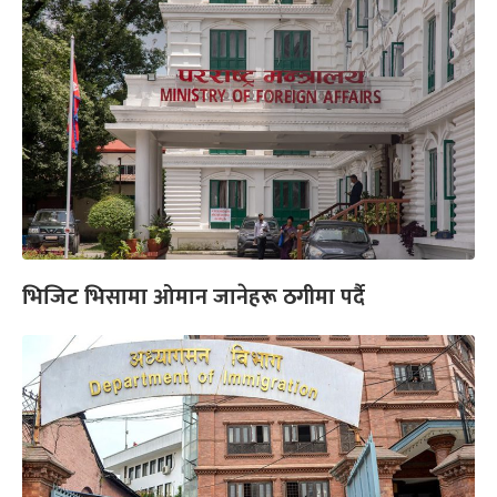
भिजिट भिसामा ओमान जानेहरू ठगीमा पर्दै