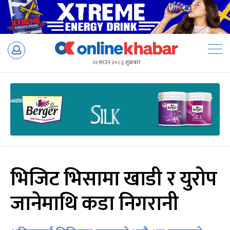
Skip
to
२२ साउन २०८३, शुक्रबार
content
भिजिट भिसामा खाडी र युरोप
जानेमाथि कडा निगरानी