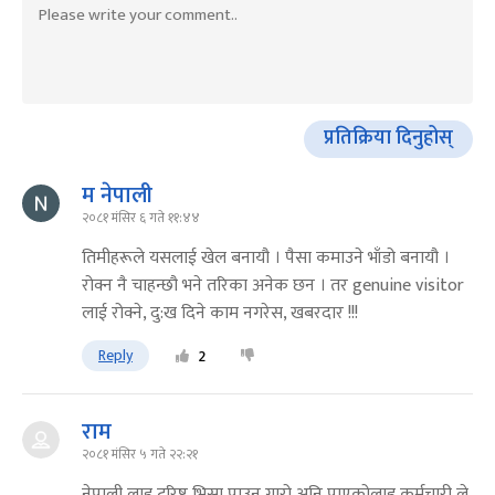
प्रतिक्रिया दिनुहोस्
म नेपाली
२०८१ मंसिर ६ गते ११:४४
तिमीहरूले यसलाई खेल बनायौ । पैसा कमाउने भाँडो बनायौ ।
रोक्न नै चाहन्छौ भने तरिका अनेक छन । तर genuine visitor
लाई रोक्ने, दु:ख दिने काम नगरेस, खबरदार !!!
Reply
2
राम
२०८१ मंसिर ५ गते २२:२१
नेपाली लाइ टुरिष्ट भिसा पाउन गारो अनि पाएकोलाइ कर्मचारी ले