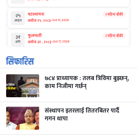
घटस्थापना
२ महिना बाँकी
२५
-
असोज २५, २०८३
Oct 11, 2026
आइत
फूलपाती
२ महिना बाँकी
३१
-
असोज ३१ , २०८३
Oct 17, 2026
शनि
कार्तिक सङ्क्रान्ति
२ महिना बाँकी
१
सिफारिस
-
कार्तिक १, २०८३
Oct 18, 2026
आइत
७८४ प्राध्यापक : तलब त्रिविमा बुझ्छन्,
महानवमी
२ महिना बाँकी
३
-
काम निजीमा गर्छन्
कार्तिक ३, २०८३
Oct 20, 2026
मंगल
विजयादशमी
२ महिना बाँकी
४
-
कार्तिक ४, २०८३
Oct 21, 2026
बुध
संस्थापन इतरलाई तितरबितर पार्दै
गगन थापा
पापा‌ङ्कुशा एकादशी व्रत
२ महिना बाँकी
५
-
कार्तिक ५, २०८३
Oct 22, 2026
बिहि