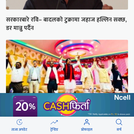
सरकारबारे रवि– बादलको टुक्रामा जहाज हल्लिन सक्छ,
डर मान्नु पर्दैन
अस्तित्व संकटमा परेपछि मोर्चाबन्दीमा जुटे मधेशी-
पहिचानवादी दल
ताजा अपडेट
ट्रेन्डिङ
प्रोफाइल
सर्च