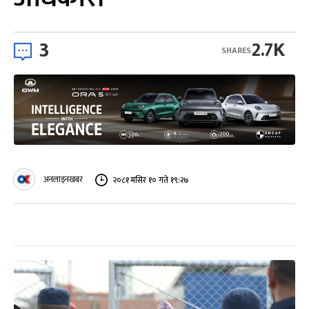
3
2.7K
SHARES
अनलाइनखबर
२०८१ मंसिर १० गते १९:२७