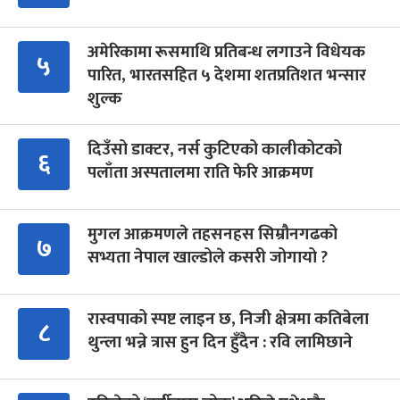
अमेरिकामा रूसमाथि प्रतिबन्ध लगाउने विधेयक
५
पारित, भारतसहित ५ देशमा शतप्रतिशत भन्सार
शुल्क
दिउँसो डाक्टर, नर्स कुटिएको कालीकोटको
६
पलाँता अस्पतालमा राति फेरि आक्रमण
मुगल आक्रमणले तहसनहस सिम्रौनगढको
७
सभ्यता नेपाल खाल्डोले कसरी जोगायो ?
रास्वपाको स्पष्ट लाइन छ, निजी क्षेत्रमा कतिबेला
८
थुन्ला भन्ने त्रास हुन दिन हुँदैन : रवि लामिछाने