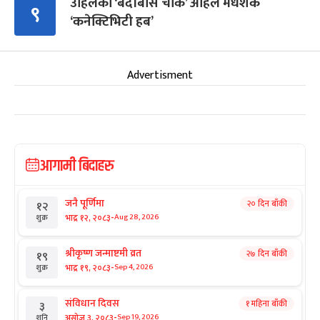
उहिलेको ‘बर्दीबास चोक’ अहिले मधेशकै
९
‘कनेक्टिभिटी हब’
Advertisment
आगामी बिदाहरु
जनै पूर्णिमा
२० दिन बाँकी
१२
-
भाद्र १२, २०८३
Aug 28, 2026
शुक्र
श्रीकृष्ण जन्माष्टमी व्रत
२७ दिन बाँकी
१९
-
भाद्र १९, २०८३
Sep 4, 2026
शुक्र
संविधान दिवस
१ महिना बाँकी
३
-
असोज ३, २०८३
Sep 19, 2026
शनि