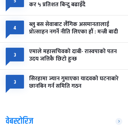
५
कर ५ प्रतिशत बिन्दु बढाइँदै
ब्लु बस सेवाबाट लैंगिक असमानतालाई
४
प्रोत्साहन नगर्ने नीति लिएका हौं : मन्त्री बादी
एमाले महासचिवको दाबी- रास्वपाको पतन
३
उदय जत्तिकै छिटो हुन्छ
सिरहामा ज्यान गुमाएका यादवको घटनाबारे
३
छानबिन गर्न समिति गठन
वेबस्टोरिज