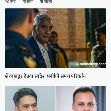
२४ घण्टा
यो साता
यो महिना
शेरबहादुर देउवा स्वदेश फर्किने समय परिवर्तन