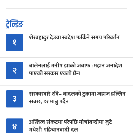
ट्रेन्डिङ
शेरबहादुर देउवा स्वदेश फर्किने समय परिवर्तन
१
बालेनलाई मनीष झाको जवाफ : महान जनादेश
२
पाएको सरकार एक्लो छैन
सरकारबारे रवि– बादलको टुक्रामा जहाज हल्लिन
३
सक्छ, डर मान्नु पर्दैन
अस्तित्व संकटमा परेपछि मोर्चाबन्दीमा जुटे
४
मधेशी-पहिचानवादी दल