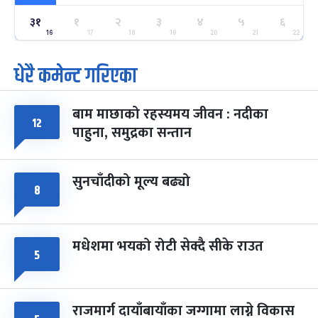
३१
१
२
३
४
५
६
ग्याल्पो ल्होसार
७ महिना बाँकी
२५
-
16
17
18
19
20
21
22
फाल्गुन २५, २०८३
Mar 9, 2027
मंगल
धेरै कमेन्ट गरिएका
पूर्णिमा व्रत
७ महिना बाँकी
७
-
चैत्र ७, २०८३
Mar 21, 2027
आइत
बाम माछाको रहस्यमय जीवन : नदीका
१२
फागुपूर्णिमा
७ महिना बाँकी
८
पाहुना, समुद्रका सन्तान
-
चैत्र ८, २०८३
Mar 22, 2027
सोम
सुनचाँदीको मूल्य बढ्यो
८
मधेशमा भयको रोटी सेक्दै सीके राउत
५
राजमार्ग दायाँबायाँका जग्गामा लाग्ने विकास