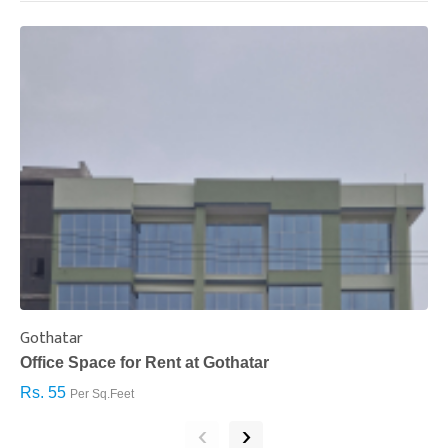
Gothatar
S
Office Space for Rent at Gothatar
H
Rs. 55
R
Per Sq.Feet
‹
›