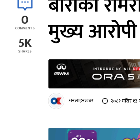
बाराको रामरा
0
मुख्य आरोपी 
COMMENTS
5K
SHARES
अनलाइनखबर
२०८१ मंसिर १३ 