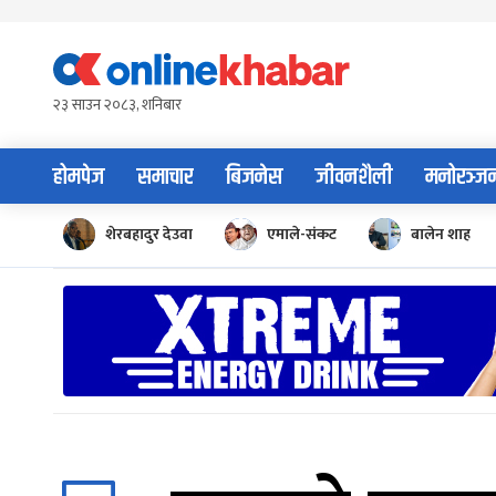
Skip
to
content
२३ साउन २०८३, शनिबार
होमपेज
समाचार
बिजनेस
जीवनशैली
मनोरञ्ज
शेरबहादुर देउवा
एमाले-संकट
बालेन शाह