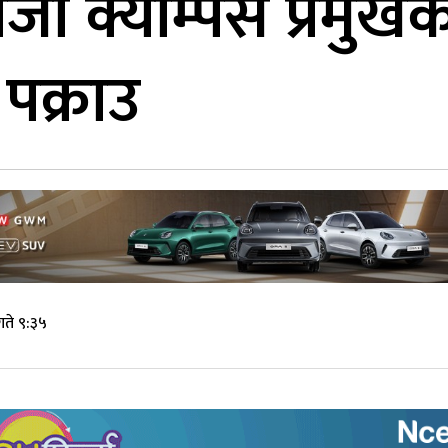
जा क्याम्पस प्रमुखको
पक्राउ
गते ९:३५