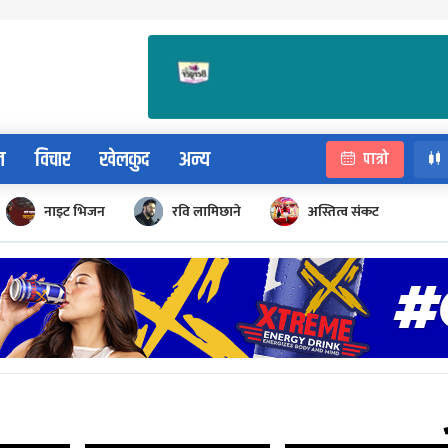
न
विचार
खेलकुद
अन्य
पात्रो
नाइट भिजन
रवि लामिछाने
अस्तित्व संकट