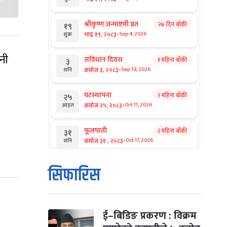
श्रीकृष्ण जन्माष्टमी व्रत
२७ दिन बाँकी
१९
-
भाद्र १९, २०८३
Sep 4, 2026
शुक्र
नी
संविधान दिवस
१ महिना बाँकी
३
-
असोज ३, २०८३
Sep 19, 2026
शनि
घटस्थापना
२ महिना बाँकी
२५
-
असोज २५, २०८३
Oct 11, 2026
आइत
फूलपाती
२ महिना बाँकी
३१
-
असोज ३१ , २०८३
Oct 17, 2026
शनि
कार्तिक सङ्क्रान्ति
२ महिना बाँकी
१
सिफारिस
-
कार्तिक १, २०८३
Oct 18, 2026
आइत
महानवमी
२ महिना बाँकी
३
-
कार्तिक ३, २०८३
Oct 20, 2026
मंगल
ई–बिडिङ प्रकरण : विक्रम