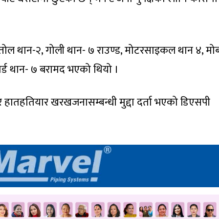
स्तोल थान-२, गोली थान- ७ राउण्ड, मोटरसाइकल थान ४, म
ार्ड थान- ७ बरामद भएको थियो ।
्धी र हातहतियार खरखजनासम्बन्धी मुद्दा दर्ता भएको डिएसपी