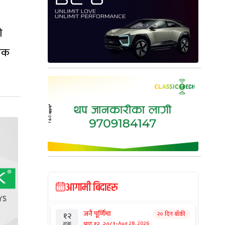
ो
निक
आगामी बिदाहरु
जनै पूर्णिमा
२० दिन बाँकी
१२
-
भाद्र १२, २०८३
Aug 28, 2026
शुक्र