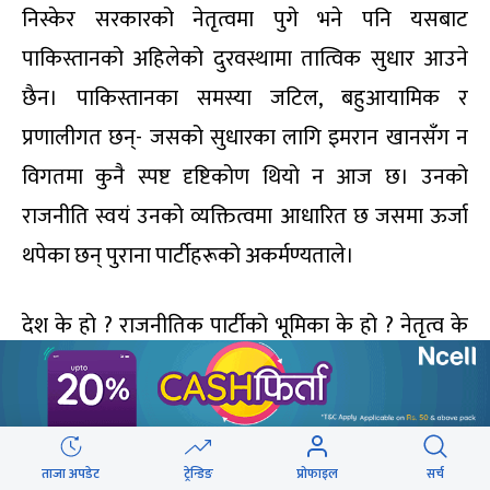
निस्केर सरकारको नेतृत्वमा पुगे भने पनि यसबाट
पाकिस्तानको अहिलेको दुरवस्थामा तात्विक सुधार आउने
छैन। पाकिस्तानका समस्या जटिल, बहुआयामिक र
प्रणालीगत छन्- जसको सुधारका लागि इमरान खानसँग न
विगतमा कुनै स्पष्ट दृष्टिकोण थियो न आज छ। उनको
राजनीति स्वयं उनको व्यक्तित्वमा आधारित छ जसमा ऊर्जा
थपेका छन् पुराना पार्टीहरूको अकर्मण्यताले।
देश के हो ? राजनीतिक पार्टीको भूमिका के हो ? नेतृत्व के
हो ? नेताको शैली र चिन्तन कस्तो हुनुपर्छ ? यस्ता यावत्
प्रश्नमाथि गम्भीर भएर नसोचेसम्म कुनै सकारात्मक परिवर्तन
आउँदैन। नेता देउता होइन, न समस्याको समाधान कुनै
ताजा अपडेट
ट्रेन्डिङ
प्रोफाइल
सर्च
जादूबाट सम्भव छ।