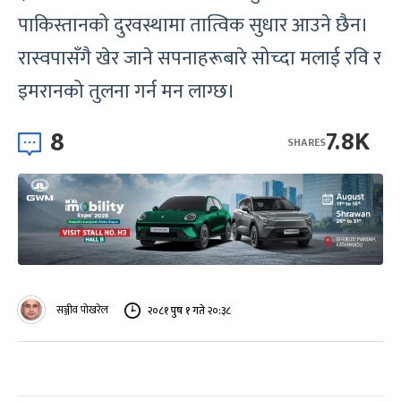
पाकिस्तानको दुरवस्थामा तात्विक सुधार आउने छैन।
रास्वपासँगै खेर जाने सपनाहरूबारे सोच्दा मलाई रवि र
इमरानको तुलना गर्न मन लाग्छ।
8
7.8K
SHARES
सञ्जीव पोखरेल
२०८१ पुष १ गते २०:३८