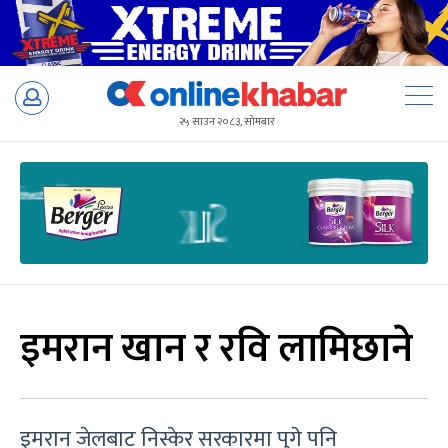
Skip
to
२५ साउन २०८३, सोमबार
content
इमरान खान र रवि लामिछाने
इमरान जेलबाट निस्केर सरकारमा पुगे पनि