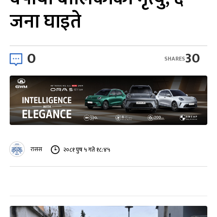
जना घाइते
0
30
SHARES
रासस
२०८१ पुष ५ गते १८:४५