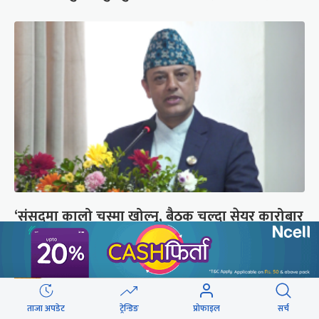
‘संसद्‍मा कालो चस्मा खोल्नू, बैठक चल्दा सेयर कारोबार
नगर्नू’
ताजा अपडेट
ट्रेन्डिङ
प्रोफाइल
सर्च