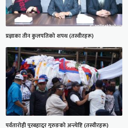
प्रज्ञाका तीन कुलपतिको शपथ (तस्वीरहरू)
पर्वतारोही पुरबहादुर गुरुङको अन्त्येष्टि (तस्वीरहरू)