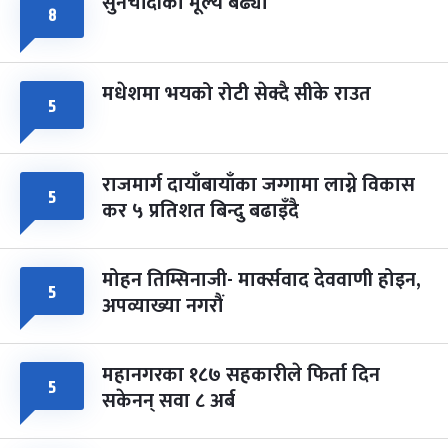
सुनचाँदीको मूल्य बढ्यो
८
मधेशमा भयको रोटी सेक्दै सीके राउत
५
राजमार्ग दायाँबायाँका जग्गामा लाग्ने विकास
५
कर ५ प्रतिशत बिन्दु बढाइँदै
मोहन तिम्सिनाजी- मार्क्सवाद देववाणी होइन,
५
अपव्याख्या नगरौं
महानगरका १८७ सहकारीले फिर्ता दिन
५
सकेनन् सवा ८ अर्ब