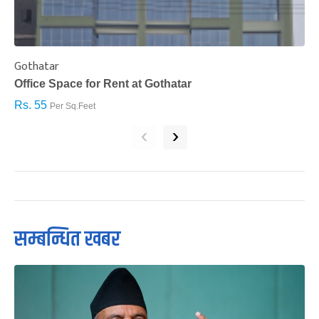
Gothatar
S
Office Space for Rent at Gothatar
H
Rs. 55
R
Per Sq.Feet
‹
›
सम्बन्धित खबर