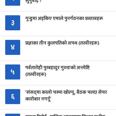
सुनुवाइ ?
गुन्डुमा अड्किए एमाले पुनर्गठनका प्रस्तावहरू
३
प्रज्ञाका तीन कुलपतिको शपथ (तस्वीरहरू)
४
पर्वतारोही पुरबहादुर गुरुङको अन्त्येष्टि
५
(तस्वीरहरू)
‘संसद्‍मा कालो चस्मा खोल्नू, बैठक चल्दा सेयर
६
कारोबार नगर्नू’