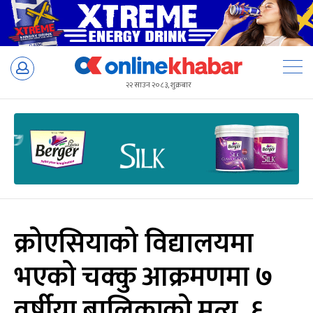
Skip
to
२२ साउन २०८३, शुक्रबार
content
क्रोएसियाको विद्यालयमा
भएको चक्कु आक्रमणमा ७
वर्षीया बालिकाको मृत्यु, ६