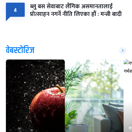
ब्लु बस सेवाबाट लैंगिक असमानतालाई
४
प्रोत्साहन नगर्ने नीति लिएका हौं : मन्त्री बादी
वेबस्टोरिज
ग