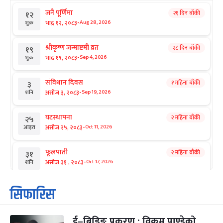
जनै पूर्णिमा
२१ दिन बाँकी
१२
-
भाद्र १२, २०८३
Aug 28, 2026
शुक्र
श्रीकृष्ण जन्माष्टमी व्रत
२८ दिन बाँकी
१९
-
भाद्र १९, २०८३
Sep 4, 2026
शुक्र
संविधान दिवस
१ महिना बाँकी
३
-
असोज ३, २०८३
Sep 19, 2026
शनि
घटस्थापना
२ महिना बाँकी
२५
-
असोज २५, २०८३
Oct 11, 2026
आइत
फूलपाती
२ महिना बाँकी
३१
-
असोज ३१ , २०८३
Oct 17, 2026
शनि
कार्तिक सङ्क्रान्ति
२ महिना बाँकी
१
सिफारिस
-
कार्तिक १, २०८३
Oct 18, 2026
आइत
ई–बिडिङ प्रकरण : विक्रम पाण्डेको
महानवमी
२ महिना बाँकी