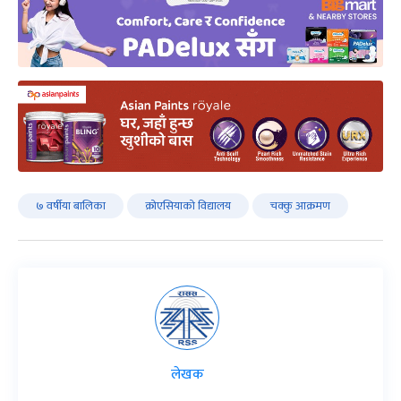
७ वर्षीया बालिका
क्रोएसियाको विद्यालय
चक्कु आक्रमण
लेखक