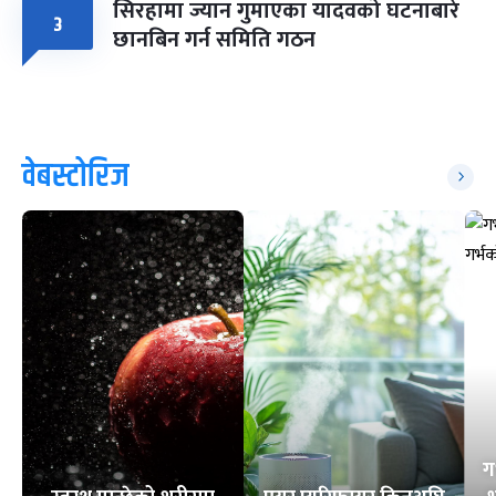
सिरहामा ज्यान गुमाएका यादवको घटनाबारे
३
छानबिन गर्न समिति गठन
वेबस्टोरिज
ग