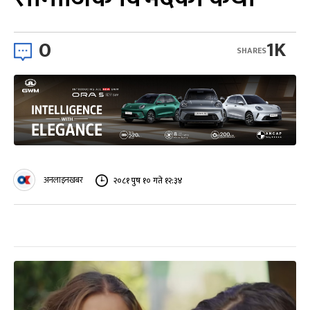
0
1K
SHARES
अनलाइनखबर
२०८१ पुष १० गते १२:३४