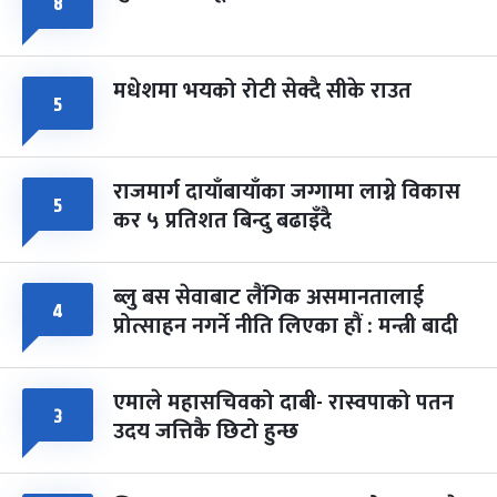
८
मधेशमा भयको रोटी सेक्दै सीके राउत
५
राजमार्ग दायाँबायाँका जग्गामा लाग्ने विकास
५
कर ५ प्रतिशत बिन्दु बढाइँदै
ब्लु बस सेवाबाट लैंगिक असमानतालाई
४
प्रोत्साहन नगर्ने नीति लिएका हौं : मन्त्री बादी
एमाले महासचिवको दाबी- रास्वपाको पतन
३
उदय जत्तिकै छिटो हुन्छ