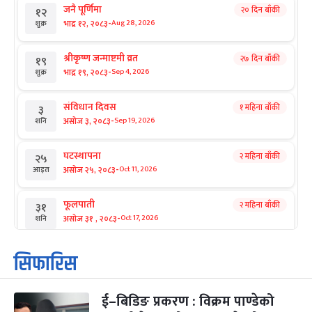
जनै पूर्णिमा
२० दिन बाँकी
१२
-
भाद्र १२, २०८३
Aug 28, 2026
शुक्र
श्रीकृष्ण जन्माष्टमी व्रत
२७ दिन बाँकी
१९
-
भाद्र १९, २०८३
Sep 4, 2026
शुक्र
संविधान दिवस
१ महिना बाँकी
३
-
असोज ३, २०८३
Sep 19, 2026
शनि
घटस्थापना
२ महिना बाँकी
२५
-
असोज २५, २०८३
Oct 11, 2026
आइत
फूलपाती
२ महिना बाँकी
३१
-
असोज ३१ , २०८३
Oct 17, 2026
शनि
कार्तिक सङ्क्रान्ति
२ महिना बाँकी
१
सिफारिस
-
कार्तिक १, २०८३
Oct 18, 2026
आइत
ई–बिडिङ प्रकरण : विक्रम पाण्डेको
महानवमी
२ महिना बाँकी
३