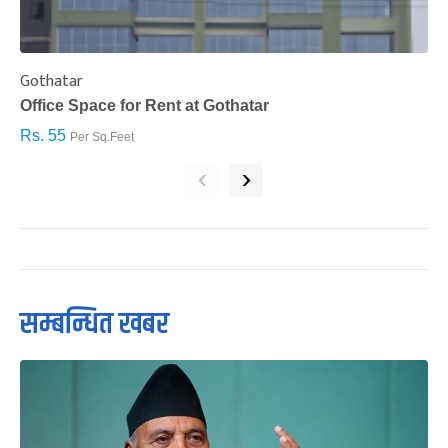
Gothatar
S
Office Space for Rent at Gothatar
H
Rs. 55
R
Per Sq.Feet
‹
›
सम्बन्धित खबर