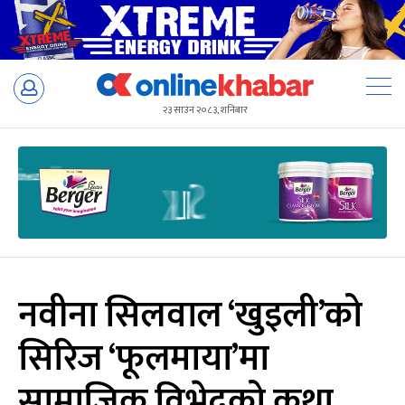
Skip
to
२३ साउन २०८३, शनिबार
content
नवीना सिलवाल ‘खुइली’को
सिरिज ‘फूलमाया’मा
सामाजिक विभेदको कथा