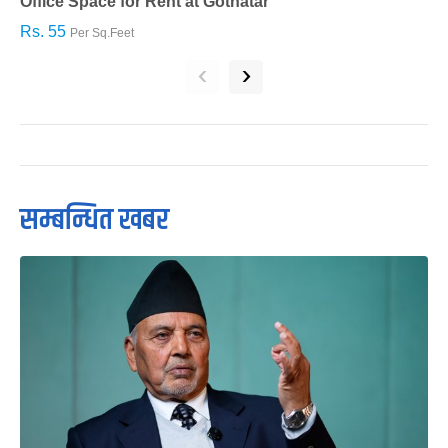
Office Space for Rent at Gothatar
H
Rs. 55
R
Per Sq.Feet
‹
›
सम्बन्धित खबर