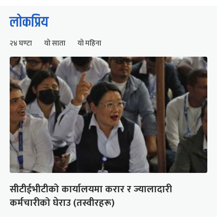
लोकप्रिय
२४ घण्टा
यो साता
यो महिना
सीटीईभीटीको कार्यालयमा करार र ज्यालादारी
कर्मचारीको घेराउ (तस्वीरहरू)