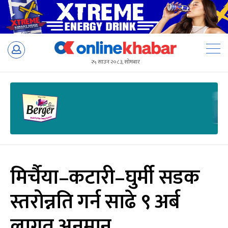
Skip
to
२५ साउन २०८३, सोमबार
content
मिर्चैया–कटारी–घुर्मी सडक
स्तरोन्नति गर्न साढे ९ अर्ब
लागत अनुमान