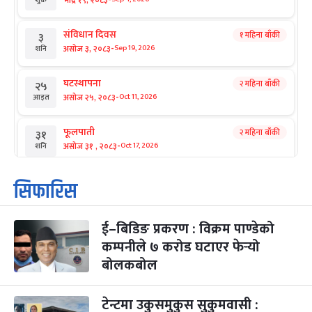
संविधान दिवस
१ महिना बाँकी
३
-
असोज ३, २०८३
Sep 19, 2026
शनि
घटस्थापना
२ महिना बाँकी
२५
-
असोज २५, २०८३
Oct 11, 2026
आइत
फूलपाती
२ महिना बाँकी
३१
-
असोज ३१ , २०८३
Oct 17, 2026
शनि
कार्तिक सङ्क्रान्ति
२ महिना बाँकी
१
सिफारिस
-
कार्तिक १, २०८३
Oct 18, 2026
आइत
ई–बिडिङ प्रकरण : विक्रम पाण्डेको
महानवमी
२ महिना बाँकी
३
-
कम्पनीले ७ करोड घटाएर फेर्‍यो
कार्तिक ३, २०८३
Oct 20, 2026
मंगल
बोलकबोल
विजयादशमी
२ महिना बाँकी
४
-
कार्तिक ४, २०८३
Oct 21, 2026
बुध
टेन्टमा उकुसमुकुस सुकुमवासी :