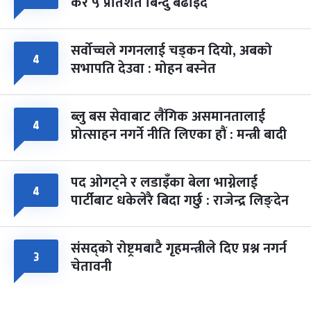
कर ५ प्रतिशत बिन्दु बढाइँदै
सर्वोच्चले गगनलाई चड्कन दियो, अबको
४
सभापति देउवा : मोहन बस्नेत
ब्लु बस सेवाबाट लैंगिक असमानतालाई
४
प्रोत्साहन नगर्ने नीति लिएका हौं : मन्त्री बादी
पद ओगट्ने र लडाइँका बेला भाग्नेलाई
४
पार्टीबाट धकेलेरै बिदा गर्छु : राजेन्द्र लिङ्देन
संसद्को रोष्ट्रमबाटै गृहमन्त्रीले दिए प्रश्न नगर्न
३
चेतावनी