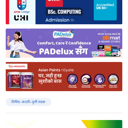
मिर्चैया–कटारी–घुर्मी सडक