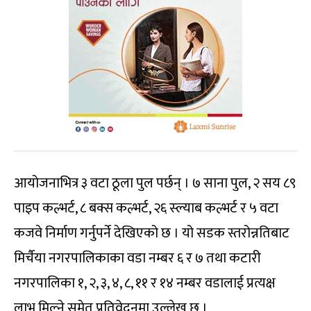
आयोजनाभित्र ३ वटा ठूला पुल पर्छन् । ७ साना पुल, २ सय ८९
पाइप कल्भर्ट, ८ बक्स कल्भर्ट, २६ स्ल्याब कल्भर्ट र ५ वटा
कजवे निर्माण गर्नुपर्ने देखिएको छ । यो सडक स्तरोन्नतिबाट
मिर्चैया नगरपालिकाका वडा नम्बर ६ र ७ तथा कटारी
नगरपालिका १, २, ३, ४, ८, ११ र १४ नम्बर वडालाई प्रत्यक्ष
लाभ मिल्ने समेत प्रतिवेदनमा उल्लेख छ ।