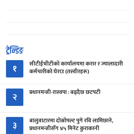
ट्रेन्डिङ
सीटीईभीटीको कार्यालयमा करार र ज्यालादारी
१
कर्मचारीको घेराउ (तस्वीरहरू)
प्रधानमन्त्री-रास्वपा : बढ्दैछ छटपटी
२
बालुवाटारमा दोस्रोपल्ट पुगे रवि लामिछाने,
३
प्रधानमन्त्रीसँग ४५ मिनेट कुराकानी