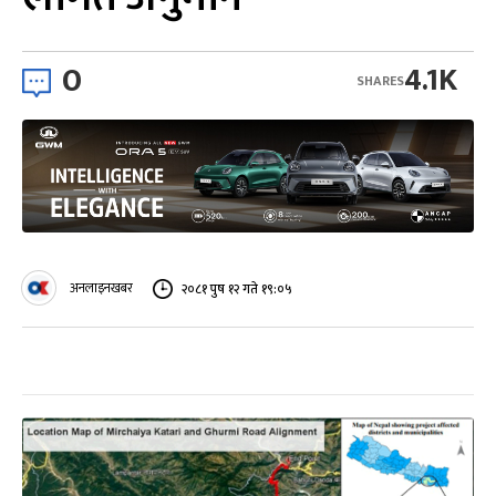
0
4.1K
SHARES
अनलाइनखबर
२०८१ पुष १२ गते १९:०५