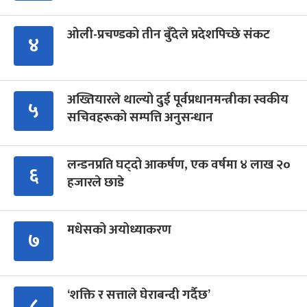
ओली-प्रचण्डको तीन बुँदेले प्रदेशपिच्छे संकट
४
अख्तियारले थाल्यो दुई पूर्वप्रधानमन्त्रीका स्वकीय
५
सचिवहरूको सम्पत्ति अनुसन्धान
लन्डनप्रति घट्दो आकर्षण, एक वर्षमा ४ लाख २०
६
हजारले छाडे
मधेसको अयोध्याकरण
७
‘शक्ति र सत्ताले घेराबन्दी गर्दैछ’
८