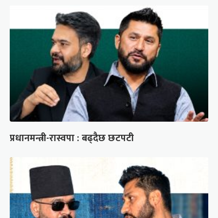
प्रधानमन्त्री-रास्वपा : बढ्दैछ छटपटी