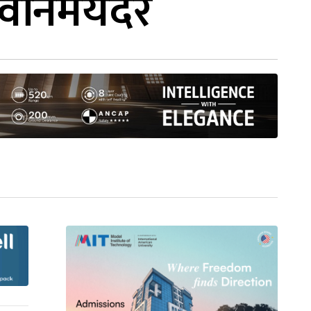
 विनिमयदर