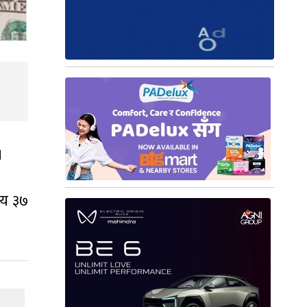
।
सय ३७