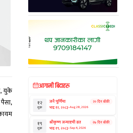
आगामी बिदाहरु
 युके
पैसा,
जनै पूर्णिमा
२० दिन बाँकी
१२
-
भाद्र १२, २०८३
Aug 28, 2026
शुक्र
 कायम
श्रीकृष्ण जन्माष्टमी व्रत
२७ दिन बाँकी
१९
-
भाद्र १९, २०८३
Sep 4, 2026
शुक्र