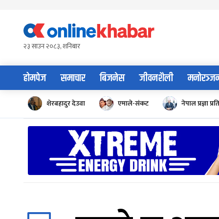
Skip
to
content
२३ साउन २०८३, शनिबार
होमपेज
समाचार
बिजनेस
जीवनशैली
मनोरञ्ज
शेरबहादुर देउवा
एमाले-संकट
नेपाल प्रज्ञा प्रत