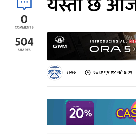
यस्तो छ आजक
0
COMMENTS
504
SHARES
रासस
२०८१ पुष १४ गते ६:२९