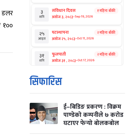
संविधान दिवस
न डलर
१ महिना बाँकी
३
-
असोज ३, २०८३
Sep 19, 2026
शनि
र १००
घटस्थापना
२ महिना बाँकी
२५
-
असोज २५, २०८३
Oct 11, 2026
आइत
फूलपाती
२ महिना बाँकी
३१
-
असोज ३१ , २०८३
Oct 17, 2026
शनि
कार्तिक सङ्क्रान्ति
२ महिना बाँकी
१
सिफारिस
-
कार्तिक १, २०८३
Oct 18, 2026
आइत
महानवमी
२ महिना बाँकी
३
-
कार्तिक ३, २०८३
Oct 20, 2026
मंगल
ई–बिडिङ प्रकरण : विक्रम
पाण्डेको कम्पनीले ७ करोड
विजयादशमी
२ महिना बाँकी
४
घटाएर फेर्‍यो बोलकबोल
-
कार्तिक ४, २०८३
Oct 21, 2026
बुध