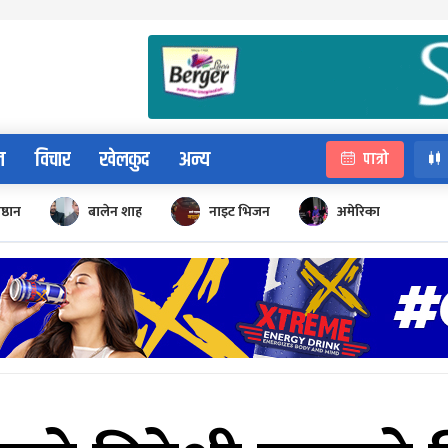
न
विचार
खेलकुद
अन्य
पात्रो
िष्ठान
बालेन शाह
नाइट भिजन
अमेरिका