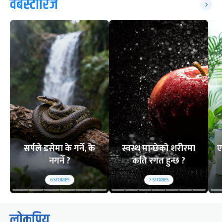
वेबस्टोरिज
सर्पले डसेमा के गर्ने, के
स्वस्थ मान्छेको शरीरमा
ए
नगर्ने ?
कति रगत हुन्छ ?
6
STORIES
7
STORIES
लोकप्रिय