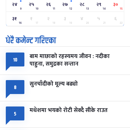
-
फाल्गुन २४, २०८३
Mar 8, 2027
सोम
२४
२५
२६
२७
२८
२९
३०
9
10
11
12
13
14
15
ग्याल्पो ल्होसार
७ महिना बाँकी
२५
३१
१
२
३
४
५
६
-
फाल्गुन २५, २०८३
Mar 9, 2027
मंगल
16
17
18
19
20
21
22
धेरै कमेन्ट गरिएका
पूर्णिमा व्रत
७ महिना बाँकी
७
-
चैत्र ७, २०८३
Mar 21, 2027
आइत
बाम माछाको रहस्यमय जीवन : नदीका
फागुपूर्णिमा
७ महिना बाँकी
८
१०
पाहुना, समुद्रका सन्तान
-
चैत्र ८, २०८३
Mar 22, 2027
सोम
सुनचाँदीको मूल्य बढ्यो
८
मधेशमा भयको रोटी सेक्दै सीके राउत
५