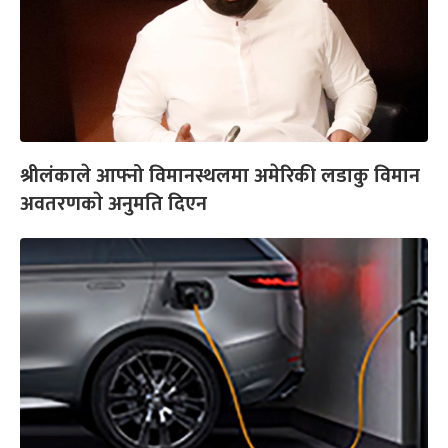
श्रीलंकाले आफ्नो विमानस्थलमा अमेरिकी लडाकु विमान
अवतरणकाे अनुमति दिएन