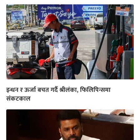
इन्धन र ऊर्जा बचत गर्दै श्रीलंका, फिलिपिन्समा
संकटकाल