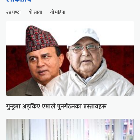
२४ घण्टा
यो साता
यो महिना
गुन्डुमा अड्किए एमाले पुनर्गठनका प्रस्तावहरू