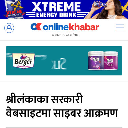
Skip
to
२३ साउन २०८३, शनिबार
content
श्रीलंकाका सरकारी
वेबसाइटमा साइबर आक्रमण