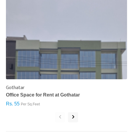
Gothatar
S
Office Space for Rent at Gothatar
H
Rs. 55
R
Per Sq.Feet
‹
›