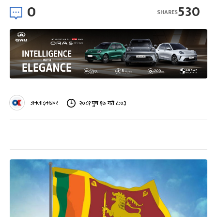
0
530
SHARES
अनलाइनखबर
२०८१ पुष १७ गते ८:०३