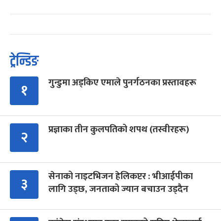
ट्रेन्डिङ
गुन्डुमा अड्किए एमाले पुनर्गठनका प्रस्तावहरू
१
प्रज्ञाका तीन कुलपतिको शपथ (तस्वीरहरू)
२
सेनाको नाइटभिजन हेलिकप्टर : भीआईपीका
३
लागि उड्छ, जनताको ज्यान बचाउन उड्दैन