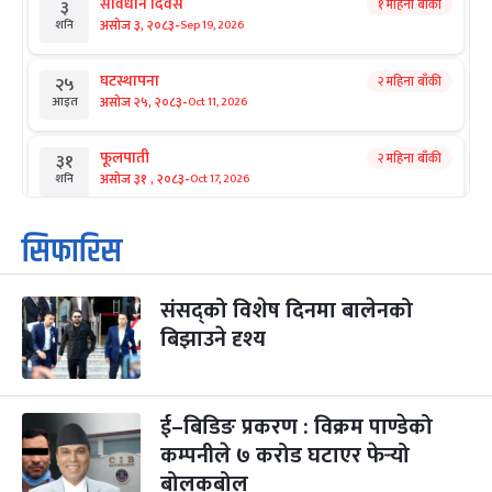
संविधान दिवस
१ महिना बाँकी
३
-
असोज ३, २०८३
Sep 19, 2026
शनि
घटस्थापना
२ महिना बाँकी
२५
-
असोज २५, २०८३
Oct 11, 2026
आइत
फूलपाती
२ महिना बाँकी
३१
-
असोज ३१ , २०८३
Oct 17, 2026
शनि
कार्तिक सङ्क्रान्ति
२ महिना बाँकी
१
सिफारिस
-
कार्तिक १, २०८३
Oct 18, 2026
आइत
संसद्को विशेष दिनमा बालेनको
महानवमी
२ महिना बाँकी
३
-
बिझाउने दृश्य
कार्तिक ३, २०८३
Oct 20, 2026
मंगल
विजयादशमी
२ महिना बाँकी
४
-
कार्तिक ४, २०८३
Oct 21, 2026
बुध
ई–बिडिङ प्रकरण : विक्रम पाण्डेको
कम्पनीले ७ करोड घटाएर फेर्‍यो
पापा‌ङ्कुशा एकादशी व्रत
२ महिना बाँकी
५
बोलकबोल
-
कार्तिक ५, २०८३
Oct 22, 2026
बिहि