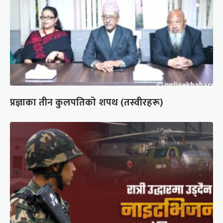
प्रज्ञाका तीन कुलपतिको शपथ (तस्वीरहरू)