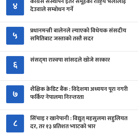
कांग्रेस संस्थापन इतर समूहको राष्ट्रिय भेलालाई
४
देउवाले सम्बोधन गर्ने
प्रधानमन्त्री बालेनले ल्याएको विधेयक संसदीय
५
समितिबाट जस्ताको तस्तै सदर
संसद्‍मा रास्वपा सांसदले खोजे सरकार
६
शैक्षिक क्रेडिट बैंक : विदेशमा अध्ययन पूरा नगरी
७
फर्किए नेपालमा निरन्तरता
सिँचाइ र खानेपानी : विद्युत् महसुलमा सहुलियत
८
दर, तर १३ प्रतिशत भ्याटको भार