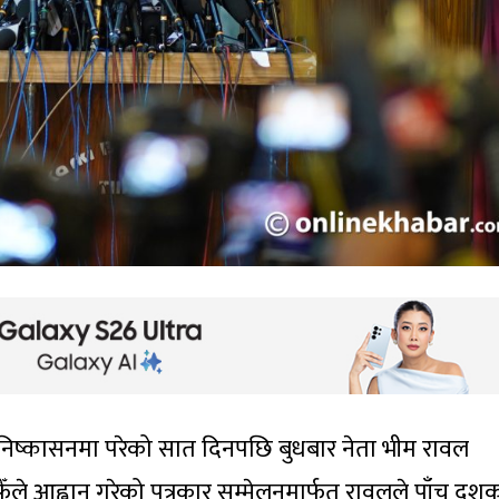
 निष्कासनमा परेको सात दिनपछि बुधबार नेता भीम रावल
ँले आह्वान गरेको पत्रकार सम्मेलनमार्फत् रावलले पाँच दश