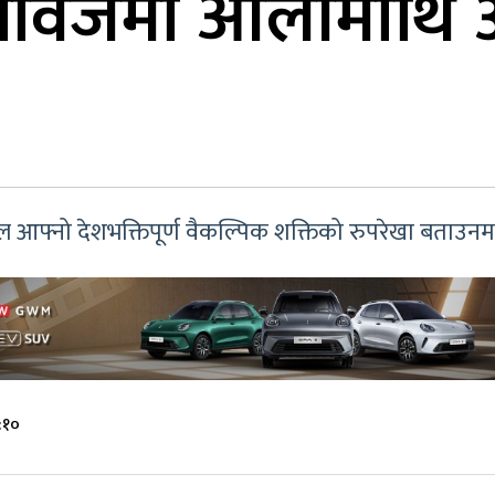
तावेजमा ओलीमाथि आ
रावल आफ्नो देशभक्तिपूर्ण वैकल्पिक शक्तिको रुपरेखा बताउन
:१०