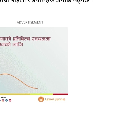
हाम्रा पाइला र प्रयासहरू अगाडि बढ्नेछ ।’