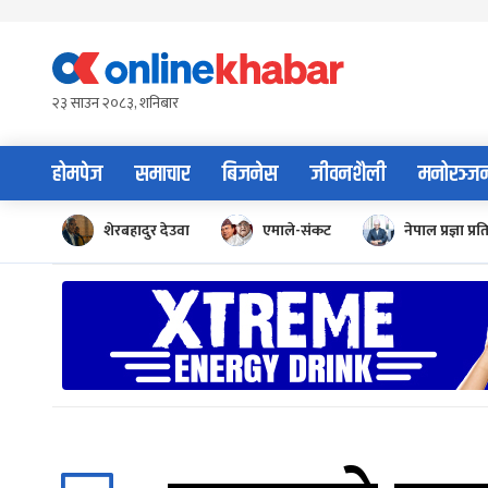
Skip
to
content
२३ साउन २०८३, शनिबार
होमपेज
समाचार
बिजनेस
जीवनशैली
मनोरञ्ज
शेरबहादुर देउवा
एमाले-संकट
नेपाल प्रज्ञा प्रत