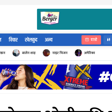
न
विचार
खेलकुद
अन्य
पात्रो
िष्ठान
बालेन शाह
नाइट भिजन
अमेरिका