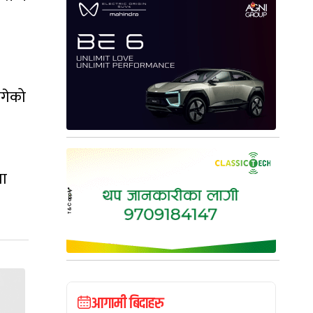
ागेको
मा
आगामी बिदाहरु