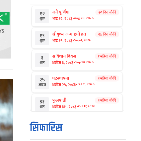
जनै पूर्णिमा
२० दिन बाँकी
१२
-
भाद्र १२, २०८३
Aug 28, 2026
शुक्र
श्रीकृष्ण जन्माष्टमी व्रत
२७ दिन बाँकी
१९
-
भाद्र १९, २०८३
Sep 4, 2026
शुक्र
संविधान दिवस
१ महिना बाँकी
३
-
असोज ३, २०८३
Sep 19, 2026
शनि
घटस्थापना
२ महिना बाँकी
२५
-
असोज २५, २०८३
Oct 11, 2026
आइत
फूलपाती
२ महिना बाँकी
३१
-
असोज ३१ , २०८३
Oct 17, 2026
शनि
कार्तिक सङ्क्रान्ति
२ महिना बाँकी
१
सिफारिस
-
कार्तिक १, २०८३
Oct 18, 2026
आइत