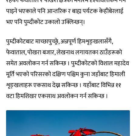
रहेको फेवाताल र पोखरा क्षेत्रको मनोरम दृश्यावलोकन गर्न
पाइने भएकाले पनि आन्तरिक र बाह्य पर्यटक केहीबेरलाई
भए पनि पुम्दीकोट उकालो उक्लिन्छन्।
पुम्दीकोटबाट माच्छापुच्छ्रे, अन्नपूर्ण हिमशृङ्खलासँगै,
फेवाताल, पोखरा बजार, लेखनाथ लगायतका ठाउँहरूको
समेत अवलोकन गर्न सकिन्छ । पुम्दीकोटको विशाल महादेव
मूर्ति भएको परिसरको दक्षिण पश्चिम कुना जहाँबाट हिमाली
शृङ्खलाहरू एकसाथ देख्न सकिन्छ । यहाँबाट विभिन्न ११
वटा हिमशिखर एकसाथ अवलोकन गर्न सकिन्छ ।