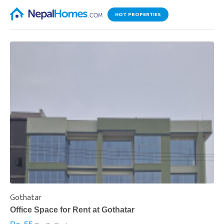
HOT PROPERTIES
Gothatar
S
Office Space for Rent at Gothatar
H