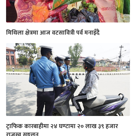
मिथिला क्षेत्रमा आज वटसावित्री पर्व मनाइँदै
ट्राफिक कारबाहीमा २४ घण्टामा २० लाख ३९ हजार
राजस्व सङ्कलन