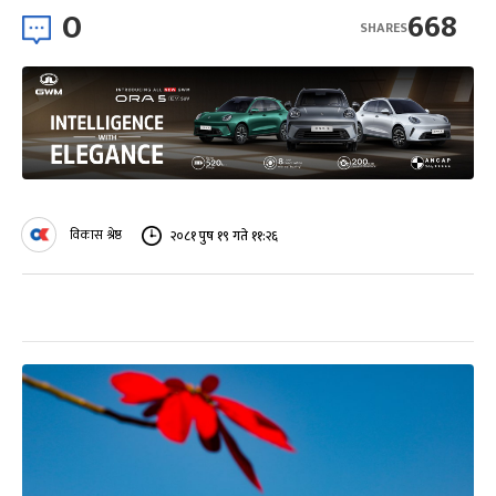
0
668
SHARES
विकास श्रेष्ठ
२०८१ पुष १९ गते ११:२६