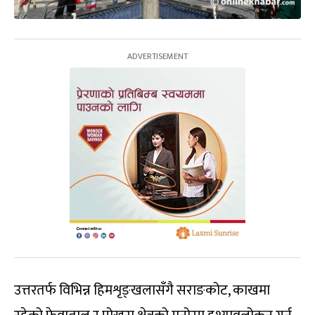
उत्तरतर्फ विभिन्न हिमशृङ्खलासँगै सराङकोट, काखमा