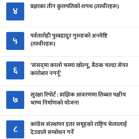
प्रज्ञाका तीन कुलपतिको शपथ (तस्वीरहरू)
४
पर्वतारोही पुरबहादुर गुरुङको अन्त्येष्टि
५
(तस्वीरहरू)
‘संसद्‍मा कालो चस्मा खोल्नू, बैठक चल्दा सेयर
६
कारोबार नगर्नू’
सुरक्षा रिपोर्ट : प्राज्ञिक आवरणमा तिब्बत पक्षीय
७
भाष्य निर्माणको योजना
कांग्रेस संस्थापन इतर समूहको राष्ट्रिय भेलालाई
८
देउवाले सम्बोधन गर्ने