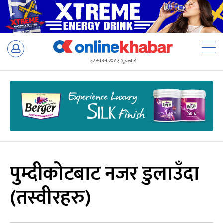
Skip
to
२२ साउन २०८३, शुक्रबार
content
पुम्दीकोटबाट नजर डुलाउँदा
(तस्वीरहरु)