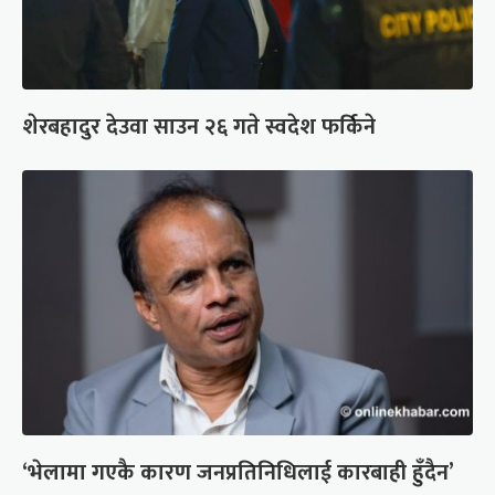
शेरबहादुर देउवा साउन २६ गते स्वदेश फर्किने
‘भेलामा गएकै कारण जनप्रतिनिधिलाई कारबाही हुँदैन’