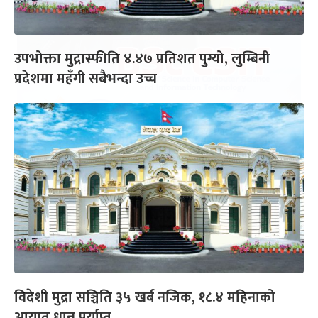
उपभोक्ता मुद्रास्फीति ४.४७ प्रतिशत पुग्यो, लुम्बिनी
प्रदेशमा महँगी सबैभन्दा उच्च
विदेशी मुद्रा सञ्चिति ३५ खर्ब नजिक, १८.४ महिनाको
आयात धान्न पर्याप्त