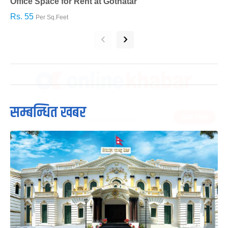
Office Space for Rent at Gothatar
H
Rs. 55
R
Per Sq.Feet
‹
›
सम्बन्धित खबर