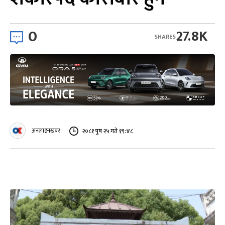
0
27.8K
SHARES
अनलाइनखबर
२०८१ पुष २५ गते १९:४८