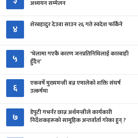
३
अध्ययन सम्मेलन
शेरबहादुर देउवा साउन २६ गते स्वदेश फर्किने
४
‘भेलामा गएकै कारण जनप्रतिनिधिलाई कारबाही
५
हुँदैन’
एकवर्षे मुख्यमन्त्री बन्न एमालेको शक्ति संघर्ष
६
उत्कर्षमा
डेपुटी गभर्नर छान्न अर्थमन्त्रीले कार्यकारी
७
निर्देशकहरूको सामूहिक अन्तर्वार्ता गरेका हुन् ?