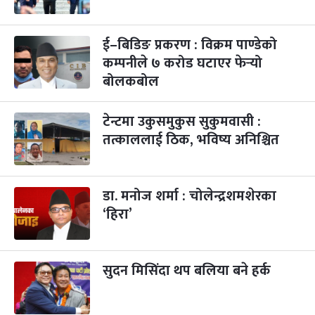
ई–बिडिङ प्रकरण : विक्रम पाण्डेको
कम्पनीले ७ करोड घटाएर फेर्‍यो
बोलकबोल
टेन्टमा उकुसमुकुस सुकुमवासी :
तत्काललाई ठिक, भविष्य अनिश्चित
डा. मनोज शर्मा : चोलेन्द्रशमशेरका
‘हिरा’
सुदन मिसिंदा थप बलिया बने हर्क