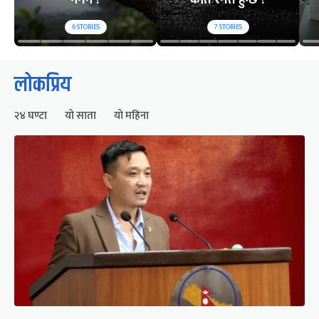
नगर्ने ?
कति रगत हुन्छ ?
6
STORIES
7
STORIES
लोकप्रिय
२४ घण्टा
यो साता
यो महिना