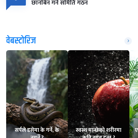
छानबिन गर्न समिति गठन
वेबस्टोरिज
सर्पले डसेमा के गर्ने, के
स्वस्थ मान्छेको शरीरमा
ए