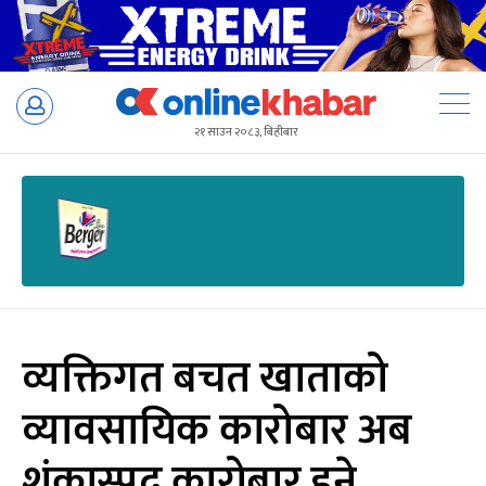
Skip
to
२१ साउन २०८३, बिहीबार
content
व्यक्तिगत बचत खाताको
व्यावसायिक कारोबार अब
शंकास्पद कारोबार हुने