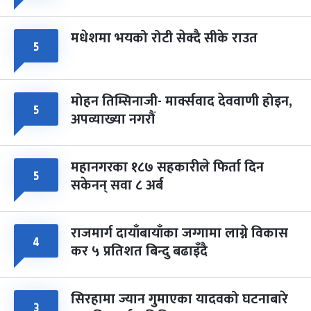
मधेशमा भयको रोटी सेक्दै सीके राउत
५
मोहन तिम्सिनाजी- मार्क्सवाद देववाणी होइन,
५
अपव्याख्या नगरौं
महानगरका १८७ सहकारीले फिर्ता दिन
५
सकेनन् सवा ८ अर्ब
राजमार्ग दायाँबायाँका जग्गामा लाग्ने विकास
४
कर ५ प्रतिशत बिन्दु बढाइँदै
सिरहामा ज्यान गुमाएका यादवको घटनाबारे
३