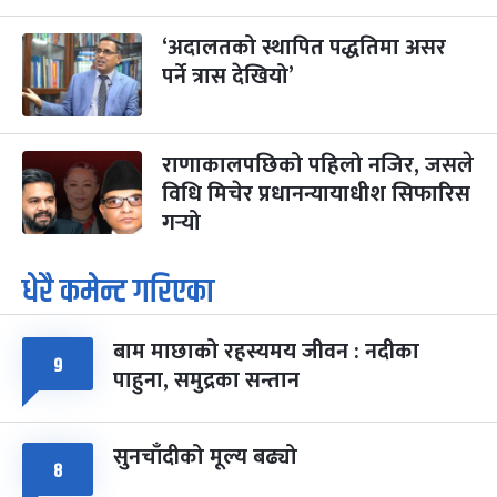
‘अदालतको स्थापित पद्धतिमा असर
पर्ने त्रास देखियो’
राणाकालपछिको पहिलो नजिर, जसले
विधि मिचेर प्रधानन्यायाधीश सिफारिस
गर्‍यो
धेरै कमेन्ट गरिएका
बाम माछाको रहस्यमय जीवन : नदीका
९
पाहुना, समुद्रका सन्तान
सुनचाँदीको मूल्य बढ्यो
८