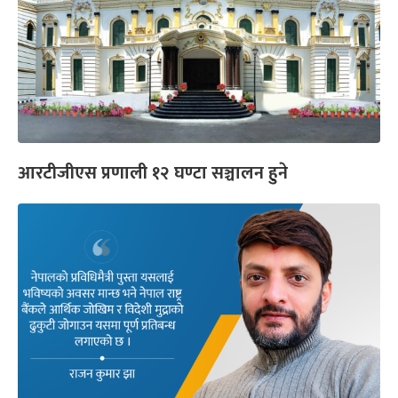
आरटीजीएस प्रणाली १२ घण्टा सञ्चालन हुने