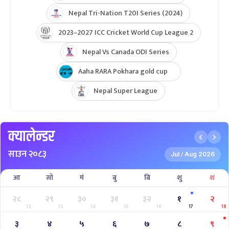
Nepal Tri-Nation T20I Series (2024)
2023–2027 ICC Cricket World Cup League 2
Nepal Vs Canada ODI Series
Aaha RARA Pokhara gold cup
Nepal Super League
क्यालेन्डर
साउन २०८३
Jul
Aug 2026
/
आ
सो
मं
बु
बि
शु
श
२८
२९
३०
३१
३२
१
२
12
13
14
15
16
17
18
३
४
५
६
७
८
९