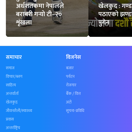
अर्धशतकमा नेपालले
खेलकुद : गण्
बराबरी गर्‍यो टी–२०
पठाएको झण्डा
शृंखला
पुगेन
समाचार
विजनेस
समाज
बजार
विचार/ब्लग
पर्यटन
साहित्य
रोजगार
अन्तर्वार्ता
बैँक / वित्त
खेलकुद़़
अटो
जीवनशैली/स्वास्थ्य
सूचना-प्रविधि
प्रवास
अन्तर्राष्ट्रिय