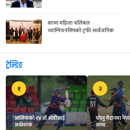
काभा महिला भलिबल
च्याम्पियनसिपको ट्रफी सार्वजनिक
ट्रेन्डिङ
१
२
आसिफको १४औं ओडीआई
घरेलु मैदानमा नेप
अर्धशतक
स्तब्ध