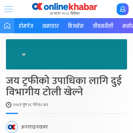
२१ साउन २०८३, बिहीबार
होमपेज
समाचार
बिजनेस
जीवनशैली
मनोर
जय ट्रफीको उपाधिका लागि दुई
विभागीय टोली खेल्ने
२०८१ पुष २८ गते १८:४२
अनलाइनखबर