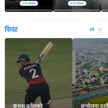
7
STORIES
6
STORIES
फिचर
सबै
कुशल भुर्तेलको
अन्योलमा दशौँ र