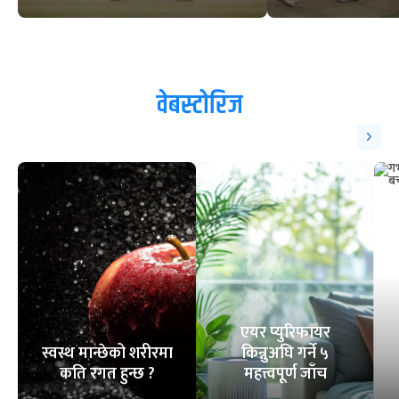
वेबस्टोरिज
एयर प्युरिफायर
स्वस्थ मान्छेको शरीरमा
किन्नुअघि गर्ने ५
कति रगत हुन्छ ?
महत्त्वपूर्ण जाँच