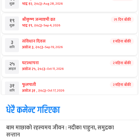
-
भाद्र १२, २०८३
Aug 28, 2026
शुक्र
श्रीकृष्ण जन्माष्टमी व्रत
२९ दिन बाँकी
१९
-
भाद्र १९, २०८३
Sep 4, 2026
शुक्र
संविधान दिवस
१ महिना बाँकी
३
-
असोज ३, २०८३
Sep 19, 2026
शनि
घटस्थापना
२ महिना बाँकी
२५
-
असोज २५, २०८३
Oct 11, 2026
आइत
फूलपाती
२ महिना बाँकी
३१
-
असोज ३१ , २०८३
Oct 17, 2026
शनि
कार्तिक सङ्क्रान्ति
धेरै कमेन्ट गरिएका
२ महिना बाँकी
१
-
कार्तिक १, २०८३
Oct 18, 2026
आइत
बाम माछाको रहस्यमय जीवन : नदीका पाहुना, समुद्रका
महानवमी
२ महिना बाँकी
३
सन्तान
-
कार्तिक ३, २०८३
Oct 20, 2026
मंगल