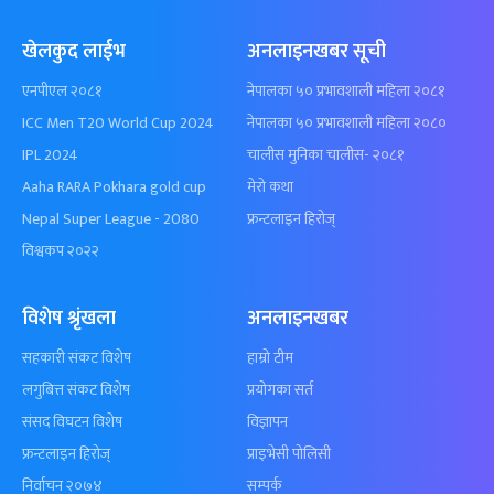
खेलकुद लाईभ
अनलाइनखबर सूची
एनपीएल २०८१
नेपालका ५० प्रभावशाली महिला २०८१
ICC Men T20 World Cup 2024
नेपालका ५० प्रभावशाली महिला २०८०
IPL 2024
चालीस मुनिका चालीस- २०८१
Aaha RARA Pokhara gold cup
मेरो कथा
Nepal Super League - 2080
फ्रन्टलाइन हिरोज्
विश्वकप २०२२
विशेष श्रृंखला
अनलाइनखबर
सहकारी संकट विशेष
हाम्रो टीम
लगुबित्त संकट विशेष
प्रयोगका सर्त
संसद विघटन विशेष
विज्ञापन
फ्रन्टलाइन हिरोज्
प्राइभेसी पोलिसी
निर्वाचन २०७४
सम्पर्क