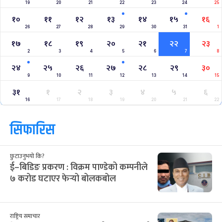
19
20
21
22
23
24
25
१०
११
१२
१३
१४
१५
१६
26
27
28
29
30
31
1
१७
१८
१९
२०
२१
२२
२३
2
3
4
5
6
7
8
२४
२५
२६
२७
२८
२९
३०
9
10
11
12
13
14
15
३१
१
२
३
४
५
६
16
17
18
19
20
21
22
सिफारिस
छुटाउनुभयो कि?
ई–बिडिङ प्रकरण : विक्रम पाण्डेको कम्पनीले
७ करोड घटाएर फेर्‍यो बोलकबोल
राष्ट्रिय समाचार