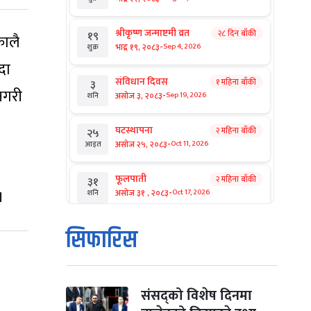
श्रीकृष्ण जन्माष्टमी व्रत
२८ दिन बाँकी
१९
कालै
-
भाद्र १९, २०८३
Sep 4, 2026
शुक्र
दा
संविधान दिवस
१ महिना बाँकी
३
नगरी
-
असोज ३, २०८३
Sep 19, 2026
शनि
घटस्थापना
२ महिना बाँकी
२५
-
असोज २५, २०८३
Oct 11, 2026
आइत
फूलपाती
२ महिना बाँकी
३१
-
।
असोज ३१ , २०८३
Oct 17, 2026
शनि
कार्तिक सङ्क्रान्ति
२ महिना बाँकी
१
सिफारिस
-
कार्तिक १, २०८३
Oct 18, 2026
आइत
महानवमी
२ महिना बाँकी
३
-
कार्तिक ३, २०८३
Oct 20, 2026
मंगल
संसद्को विशेष दिनमा