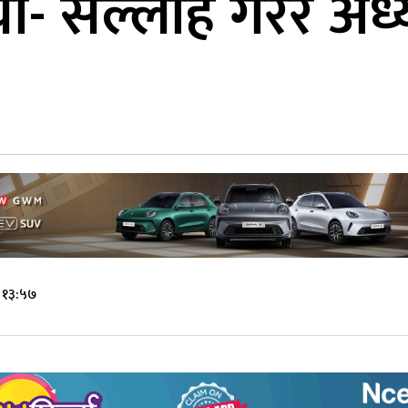
न्यो- सल्लाह गरेरै अ
 १३:५७