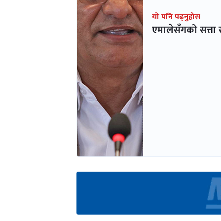
यो पनि पढ्नुहोस
एमालेसँगको सत्ता स