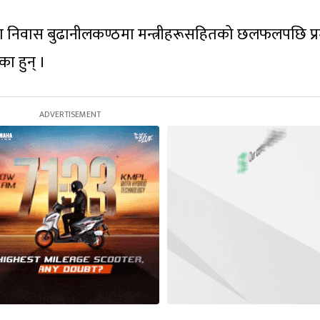
ेउवा निवास बुढानीलकण्ठमा मन्त्रीहरूसहितको छलफलपछि प्
का हुन् ।