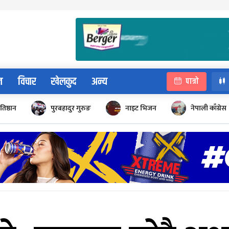
न
विचार
खेलकुद
अन्य
पात्रो
रतिष्ठान
पुरबहादुर गुरुङ
नाइट भिजन
नेपाली काँग्रेस