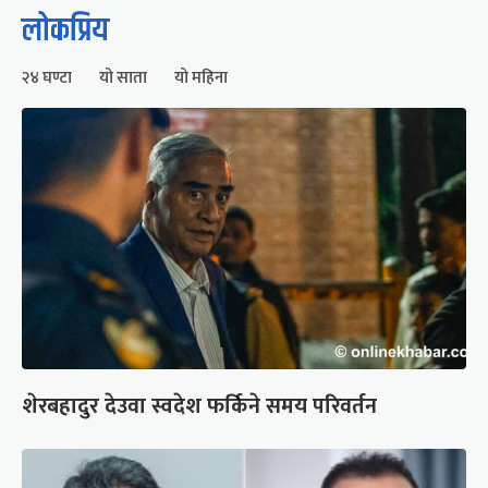
लोकप्रिय
२४ घण्टा
यो साता
यो महिना
शेरबहादुर देउवा स्वदेश फर्किने समय परिवर्तन