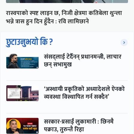
रास्वपाको स्पष्ट लाइन छ, निजी क्षेत्रमा कतिबेला थुन्ला
भन्ने त्रास हुन दिन हुँदैन : रवि लामिछाने
छुटाउनुभयो कि ?
संसद्लाई टेर्दैनन् प्रधानमन्त्री, लाचार
छन् सभामुख
‘अस्थायी प्रकृतिको अध्यादेशले ऐनको
व्यवस्था विस्थापित गर्न सक्दैन’
सरकार-प्रसाईं लुकामारी : छिनमै
पक्राउ, तुरुन्तै रिहा