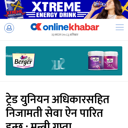
Skip
to
२३ साउन २०८३, शनिबार
content
ट्रेड युनियन अधिकारसहित
निजामती सेवा ऐन पारित
हुन्छ : मन्त्री गुप्ता