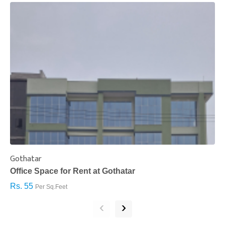
Gothatar
S
Office Space for Rent at Gothatar
H
Rs. 55
R
Per Sq.Feet
‹
›