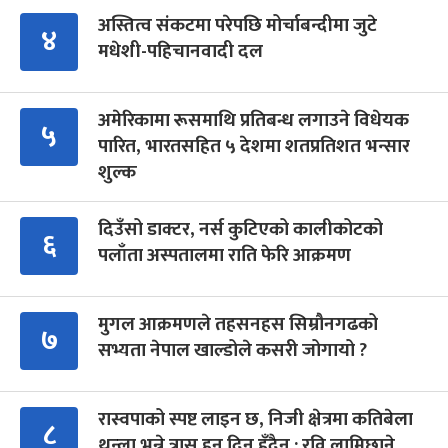
अस्तित्व संकटमा परेपछि मोर्चाबन्दीमा जुटे
४
मधेशी-पहिचानवादी दल
अमेरिकामा रूसमाथि प्रतिबन्ध लगाउने विधेयक
५
पारित, भारतसहित ५ देशमा शतप्रतिशत भन्सार
शुल्क
दिउँसो डाक्टर, नर्स कुटिएको कालीकोटको
६
पलाँता अस्पतालमा राति फेरि आक्रमण
मुगल आक्रमणले तहसनहस सिम्रौनगढको
७
सभ्यता नेपाल खाल्डोले कसरी जोगायो ?
रास्वपाको स्पष्ट लाइन छ, निजी क्षेत्रमा कतिबेला
८
थुन्ला भन्ने त्रास हुन दिन हुँदैन : रवि लामिछाने