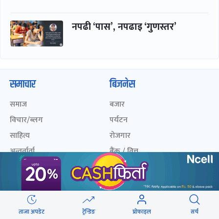
नपढी ‘पास’, नपढाइ ‘गुणस्तर’
समाचार
बिजनेस
समाज
बजार
विचार/ब्लग
पर्यटन
साहित्य
रोजगार
अन्तर्वार्ता
बैंक / वित्त
खेलकुद़़
अटो
जीवनशैली/स्वास्थ्य
सूचना-प्रविधि
प्रवास
ताजा अपडेट
ट्रेन्डिङ
प्रोफाइल
सर्च
अन्तर्राष्ट्रिय