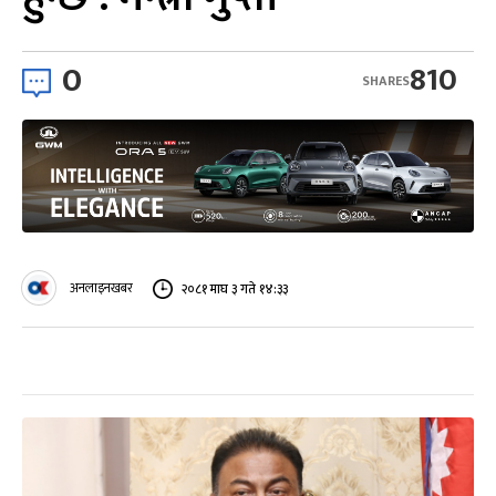
0
810
SHARES
अनलाइनखबर
२०८१ माघ ३ गते १४:३३