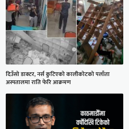
दिउँसो डाक्टर, नर्स कुटिएको कालीकोटको पलाँता
अस्पतालमा राति फेरि आक्रमण