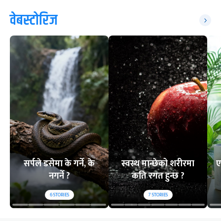
वेबस्टोरिज
सर्पले डसेमा के गर्ने, के
स्वस्थ मान्छेको शरीरमा
ए
नगर्ने ?
कति रगत हुन्छ ?
6
STORIES
7
STORIES