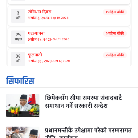
संविधान दिवस
१ महिना बाँकी
३
-
असोज ३, २०८३
Sep 19, 2026
शनि
घटस्थापना
२ महिना बाँकी
२५
-
असोज २५, २०८३
Oct 11, 2026
आइत
फूलपाती
२ महिना बाँकी
३१
-
असोज ३१ , २०८३
Oct 17, 2026
शनि
कार्तिक सङ्क्रान्ति
२ महिना बाँकी
१
सिफारिस
-
कार्तिक १, २०८३
Oct 18, 2026
आइत
छिमेकसँग सीमा समस्या संवादबाटै
महानवमी
२ महिना बाँकी
३
-
समाधान गर्ने सरकारी सन्देश
कार्तिक ३, २०८३
Oct 20, 2026
मंगल
विजयादशमी
२ महिना बाँकी
४
-
कार्तिक ४, २०८३
Oct 21, 2026
बुध
प्रधानमन्त्रीकै उपेक्षामा परेको परम्परागत