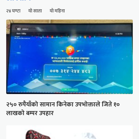
२४ घण्टा
यो साता
यो महिना
२५० रुपैयाँको सामान किनेका उपभोक्ताले जिते १०
लाखको बम्पर उपहार