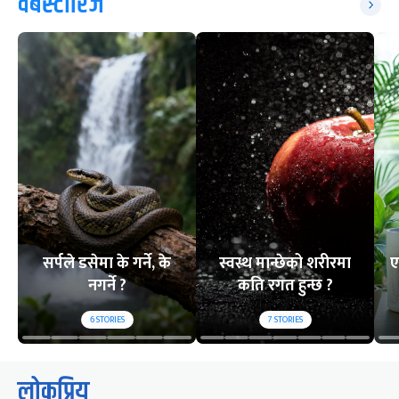
वेबस्टोरिज
सर्पले डसेमा के गर्ने, के
स्वस्थ मान्छेको शरीरमा
ए
नगर्ने ?
कति रगत हुन्छ ?
6
STORIES
7
STORIES
लोकप्रिय