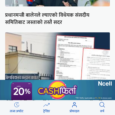
प्रधानमन्त्री बालेनले ल्याएको विधेयक संसदीय
समितिबाट जस्ताको तस्तै सदर
शैक्षिक क्रेडिट बैंक : विदेशमा अध्ययन पूरा नगरी फर्किए
नेपालमा निरन्तरता
ताजा अपडेट
ट्रेन्डिङ
प्रोफाइल
सर्च