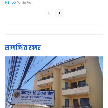
Rs. 55
R
Per Sq.Feet
‹
›
सम्बन्धित खबर