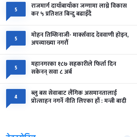
राजमार्ग दायाँबायाँका जग्गामा लाग्ने विकास
५
कर ५ प्रतिशत बिन्दु बढाइँदै
मोहन तिम्सिनाजी- मार्क्सवाद देववाणी होइन,
५
अपव्याख्या नगरौं
महानगरका १८७ सहकारीले फिर्ता दिन
५
सकेनन् सवा ८ अर्ब
ब्लु बस सेवाबाट लैंगिक असमानतालाई
४
प्रोत्साहन नगर्ने नीति लिएका हौं : मन्त्री बादी