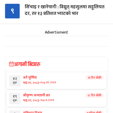
सिँचाइ र खानेपानी : विद्युत् महसुलमा सहुलियत
९
दर, तर १३ प्रतिशत भ्याटको भार
Advertisment
आगामी बिदाहरु
जनै पूर्णिमा
२१ दिन बाँकी
१२
-
भाद्र १२, २०८३
Aug 28, 2026
शुक्र
श्रीकृष्ण जन्माष्टमी व्रत
२८ दिन बाँकी
१९
-
भाद्र १९, २०८३
Sep 4, 2026
शुक्र
संविधान दिवस