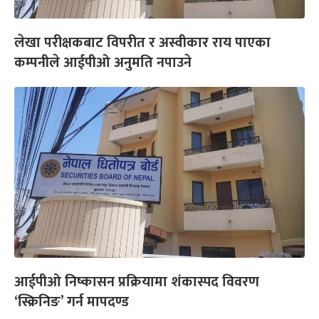
लेखा परीक्षकबाट विपरीत र अस्वीकार राय पाएका
कम्पनीले आईपीओ अनुमति नपाउने
आईपीओ निष्कासन प्रक्रियामा शंकास्पद विवरण
‘स्क्रिनिङ’ गर्न मापदण्ड