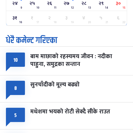
-
फाल्गुन २४, २०८३
Mar 8, 2027
सोम
२४
२५
२६
२७
२८
२९
३०
9
10
11
12
13
14
15
ग्याल्पो ल्होसार
७ महिना बाँकी
२५
३१
१
२
३
४
५
६
-
फाल्गुन २५, २०८३
Mar 9, 2027
मंगल
16
17
18
19
20
21
22
धेरै कमेन्ट गरिएका
पूर्णिमा व्रत
७ महिना बाँकी
७
-
चैत्र ७, २०८३
Mar 21, 2027
आइत
बाम माछाको रहस्यमय जीवन : नदीका
फागुपूर्णिमा
७ महिना बाँकी
८
१०
पाहुना, समुद्रका सन्तान
-
चैत्र ८, २०८३
Mar 22, 2027
सोम
सुनचाँदीको मूल्य बढ्यो
८
मधेशमा भयको रोटी सेक्दै सीके राउत
५