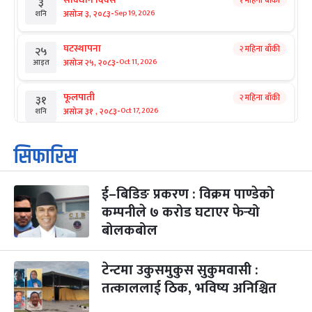
१ महिना बाँकी
३
-
असोज ३, २०८३
Sep 19, 2026
शनि
घटस्थापना
२ महिना बाँकी
२५
-
असोज २५, २०८३
Oct 11, 2026
आइत
फूलपाती
२ महिना बाँकी
३१
-
असोज ३१ , २०८३
Oct 17, 2026
शनि
कार्तिक सङ्क्रान्ति
२ महिना बाँकी
१
सिफारिस
-
कार्तिक १, २०८३
Oct 18, 2026
आइत
ई–बिडिङ प्रकरण : विक्रम पाण्डेको
महानवमी
२ महिना बाँकी
३
-
कम्पनीले ७ करोड घटाएर फेर्‍यो
कार्तिक ३, २०८३
Oct 20, 2026
मंगल
बोलकबोल
विजयादशमी
२ महिना बाँकी
४
-
कार्तिक ४, २०८३
Oct 21, 2026
बुध
टेन्टमा उकुसमुकुस सुकुमवासी :
तत्काललाई ठिक, भविष्य अनिश्चित
पापा‌ङ्कुशा एकादशी व्रत
२ महिना बाँकी
५
-
कार्तिक ५, २०८३
Oct 22, 2026
बिहि