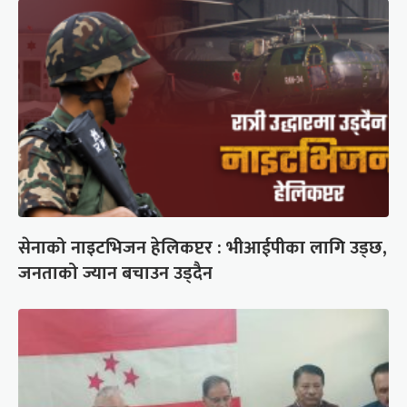
सेनाको नाइटभिजन हेलिकप्टर : भीआईपीका लागि उड्छ,
जनताको ज्यान बचाउन उड्दैन