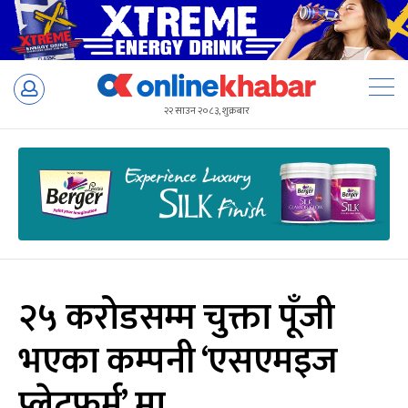
Skip
to
२२ साउन २०८३, शुक्रबार
content
२५ करोडसम्म चुक्ता पूँजी
भएका कम्पनी ‘एसएमइज
प्लेटफर्म’ मा