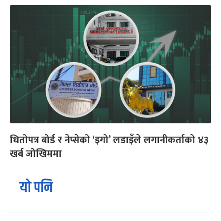
धितोपत्र बोर्ड र नेप्सेको ‘इगो’ लडाइँले लगानीकर्ताको ४३
खर्ब जोखिममा
यो पनि