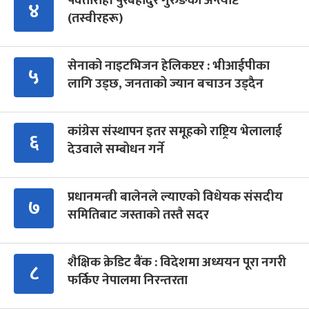
पर्वतारोही पुरबहादुर गुरुङको अन्त्येष्टि
४
(तस्वीरहरू)
सेनाको नाइटभिजन हेलिकप्टर : भीआईपीका
५
लागि उड्छ, जनताको ज्यान बचाउन उड्दैन
कांग्रेस संस्थापन इतर समूहको राष्ट्रिय भेलालाई
६
देउवाले सम्बोधन गर्ने
प्रधानमन्त्री बालेनले ल्याएको विधेयक संसदीय
७
समितिबाट जस्ताको तस्तै सदर
शैक्षिक क्रेडिट बैंक : विदेशमा अध्ययन पूरा नगरी
८
फर्किए नेपालमा निरन्तरता