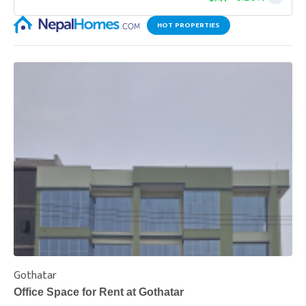
HOT PROPERTIES
Gothatar
S
Office Space for Rent at Gothatar
H