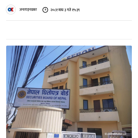
अनलाइनखबर
२०८१ माघ ३ गते १५:३९