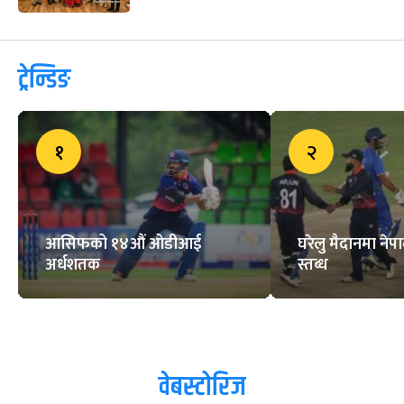
ट्रेन्डिङ
१
२
आसिफको १४औं ओडीआई
घरेलु मैदानमा नेप
अर्धशतक
स्तब्ध
वेबस्टोरिज