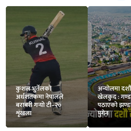
कुशल भुर्तेलको
अन्योलमा दशौँ र
अर्धशतकमा नेपालले
खेलकुद : गण्
बराबरी गर्‍यो टी–२०
पठाएको झण्डा
शृंखला
पुगेन