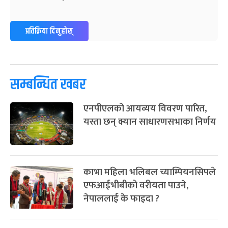
-
फाल्गुन २५, २०८३
Mar 9, 2027
मंगल
पूर्णिमा व्रत
७ महिना बाँकी
७
प्रतिक्रिया दिनुहोस्
-
चैत्र ७, २०८३
Mar 21, 2027
आइत
फागुपूर्णिमा
७ महिना बाँकी
८
-
चैत्र ८, २०८३
Mar 22, 2027
सोम
सम्बन्धित खबर
एनपीएलको आयव्यय विवरण पारित,
यस्ता छन् क्यान साधारणसभाका निर्णय
काभा महिला भलिबल च्याम्पियनसिपले
एफआईभीबीको वरीयता पाउने,
नेपाललाई के फाइदा ?