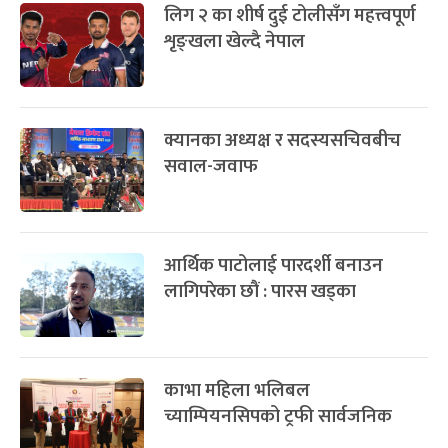
लिग २ का शीर्ष दुई टोलीसँग महत्त्वपूर्ण
शृङ्खला खेल्दै नेपाल
क्यानका अध्यक्ष र सदस्यसचिवबीच
सवाल-जवाफ
आर्थिक पाटोलाई पारदर्शी बनाउन
लागिपरेका छौं : पारस खड्का
काभा महिला भलिबल
च्याम्पियनसिपको ट्रफी सार्वजनिक