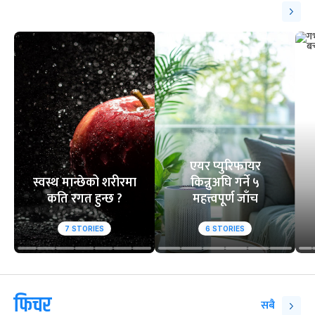
एयर प्युरिफायर
स्वस्थ मान्छेको शरीरमा
किन्नुअघि गर्ने ५
कति रगत हुन्छ ?
महत्त्वपूर्ण जाँच
7
STORIES
6
STORIES
फिचर
सबै