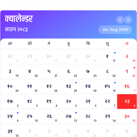
क्यालेन्डर
साउन २०८३
Jul
Aug 2026
/
आ
सो
मं
बु
बि
शु
श
२८
२९
३०
३१
३२
१
२
12
13
14
15
16
17
18
३
४
५
६
७
८
९
19
20
21
22
23
24
25
१०
११
१२
१३
१४
१५
१६
26
27
28
29
30
31
1
१७
१८
१९
२०
२१
२२
२३
2
3
4
5
6
7
8
२४
२५
२६
२७
२८
२९
३०
9
10
11
12
13
14
15
३१
१
२
३
४
५
६
16
17
18
19
20
21
22