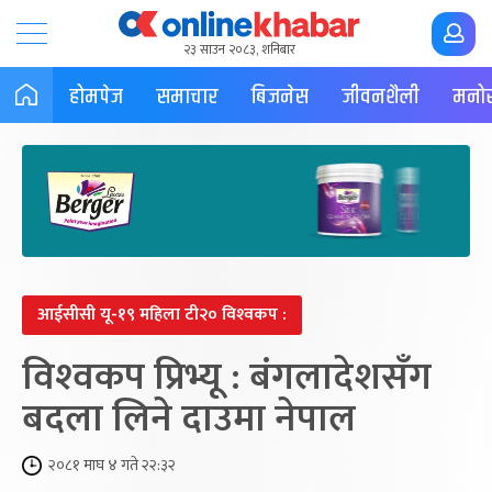
२३ साउन २०८३, शनिबार
होमपेज
समाचार
बिजनेस
जीवनशैली
मनोर
आईसीसी यू-१९ महिला टी२० विश्‍वकप :
विश्‍वकप प्रिभ्यू : बंगलादेशसँग
बदला लिने दाउमा नेपाल
२०८१ माघ ४ गते २२:३२