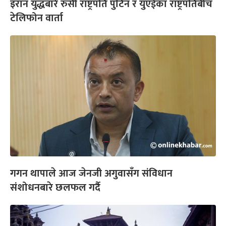
इरान युद्धबारे रुसी राष्ट्रपति पुटिन र युएईका राष्ट्रपतिबीच
टेलिफोन वार्ता
गगन थापाले आज जेनजी अगुवासँग संविधान
संशोधनबारे छलफल गर्दै