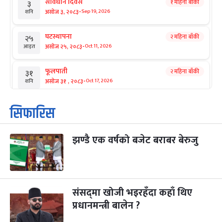
संविधान दिवस
१ महिना बाँकी
३
-
असोज ३, २०८३
Sep 19, 2026
शनि
घटस्थापना
२ महिना बाँकी
२५
-
असोज २५, २०८३
Oct 11, 2026
आइत
फूलपाती
२ महिना बाँकी
३१
-
असोज ३१ , २०८३
Oct 17, 2026
शनि
कार्तिक सङ्क्रान्ति
२ महिना बाँकी
१
सिफारिस
-
कार्तिक १, २०८३
Oct 18, 2026
आइत
झण्डै एक वर्षको बजेट बराबर बेरुजु
महानवमी
२ महिना बाँकी
३
-
कार्तिक ३, २०८३
Oct 20, 2026
मंगल
विजयादशमी
२ महिना बाँकी
४
-
कार्तिक ४, २०८३
Oct 21, 2026
बुध
संसद्‌मा खोजी भइरहँदा कहाँ थिए
प्रधानमन्त्री बालेन ?
पापा‌ङ्कुशा एकादशी व्रत
२ महिना बाँकी
५
-
कार्तिक ५, २०८३
Oct 22, 2026
बिहि