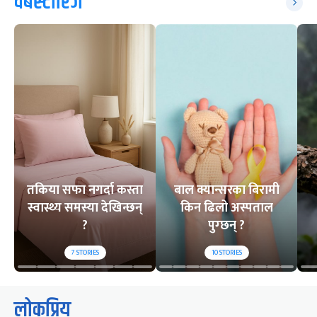
वेबस्टोरिज
तकिया सफा नगर्दा कस्ता
बाल क्यान्सरका बिरामी
स्वास्थ्य समस्या देखिन्छन्
किन ढिलो अस्पताल
?
पुग्छन् ?
7
STORIES
10
STORIES
लोकप्रिय