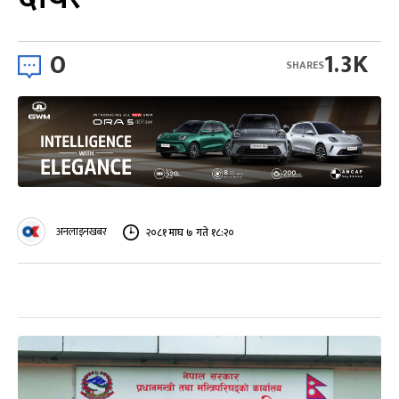
0
1.3K
SHARES
अनलाइनखबर
२०८१ माघ ७ गते १८:२०