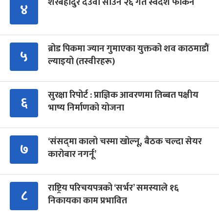
शेरबहादुर देउवा साउन २६ गते स्वदेश फर्किने
४
ब्रोड पिकमा ज्यान गुमाएका युक्तको शव काठमाडौं
५
ल्याइयो (तस्वीरहरू)
सुरक्षा रिपोर्ट : प्राज्ञिक आवरणमा तिब्बत पक्षीय
६
भाष्य निर्माणको योजना
‘संसद्‍मा कालो चस्मा खोल्नू, बैठक चल्दा सेयर
७
कारोबार नगर्नू’
राष्ट्रिय परिचयपत्रको ‘सर्भर’ समस्याले १६
८
निकायका काम प्रभावित