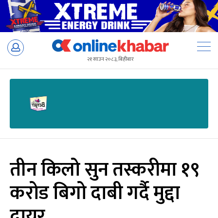
Skip
to
२१ साउन २०८३, बिहीबार
content
तीन किलो सुन तस्करीमा १९
करोड बिगो दाबी गर्दै मुद्दा
दायर