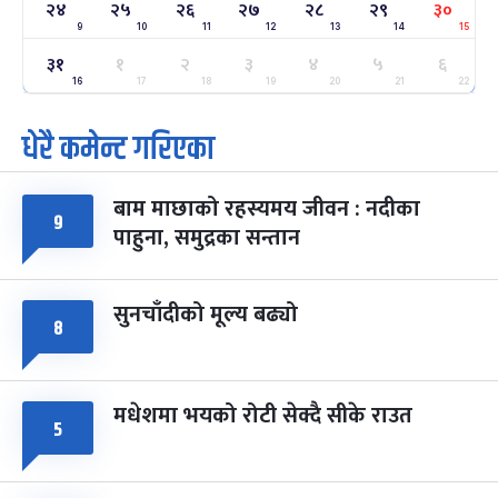
२४
२५
२६
२७
२८
२९
३०
-
फाल्गुन २४, २०८३
Mar 8, 2027
सोम
9
10
11
12
13
14
15
३१
१
२
३
४
५
६
ग्याल्पो ल्होसार
७ महिना बाँकी
२५
-
16
17
18
19
20
21
22
फाल्गुन २५, २०८३
Mar 9, 2027
मंगल
धेरै कमेन्ट गरिएका
पूर्णिमा व्रत
७ महिना बाँकी
७
-
चैत्र ७, २०८३
Mar 21, 2027
आइत
बाम माछाको रहस्यमय जीवन : नदीका
९
फागुपूर्णिमा
७ महिना बाँकी
८
पाहुना, समुद्रका सन्तान
-
चैत्र ८, २०८३
Mar 22, 2027
सोम
सुनचाँदीको मूल्य बढ्यो
८
मधेशमा भयको रोटी सेक्दै सीके राउत
५