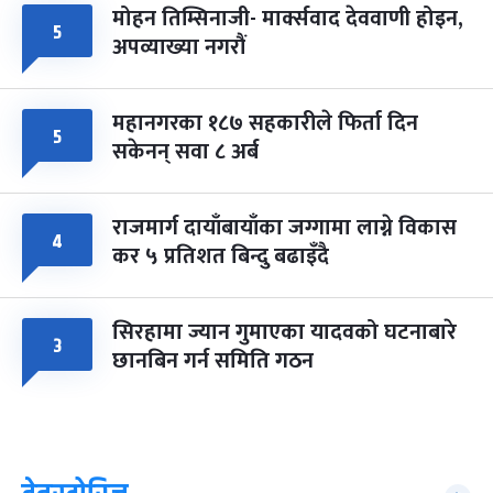
मोहन तिम्सिनाजी- मार्क्सवाद देववाणी होइन,
५
अपव्याख्या नगरौं
महानगरका १८७ सहकारीले फिर्ता दिन
५
सकेनन् सवा ८ अर्ब
राजमार्ग दायाँबायाँका जग्गामा लाग्ने विकास
४
कर ५ प्रतिशत बिन्दु बढाइँदै
सिरहामा ज्यान गुमाएका यादवको घटनाबारे
३
छानबिन गर्न समिति गठन