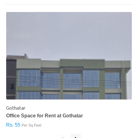
Gothatar
S
Office Space for Rent at Gothatar
H
Rs. 55
R
Per Sq.Feet