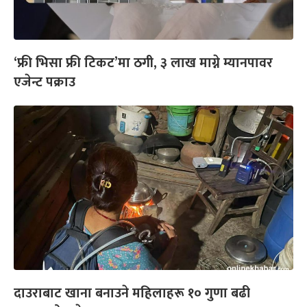
‘फ्री भिसा फ्री टिकट’मा ठगी, ३ लाख माग्ने म्यानपावर
एजेन्ट पक्राउ
दाउराबाट खाना बनाउने महिलाहरू १० गुणा बढी