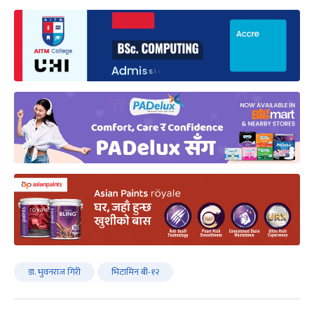
डा. भुवनराज गिरी
भिटामिन बी-१२