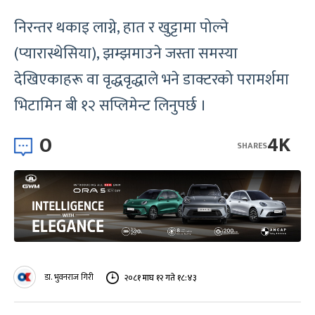
निरन्तर थकाइ लाग्ने, हात र खुट्टामा पोल्ने
(प्यारास्थेसिया), झम्झमाउने जस्ता समस्या
देखिएकाहरू वा वृद्धवृद्धाले भने डाक्टरको परामर्शमा
भिटामिन बी १२ सप्लिमेन्ट लिनुपर्छ ।
0
4K
SHARES
डा. भुवनराज गिरी
२०८१ माघ १२ गते १८:४३