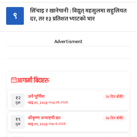
सिँचाइ र खानेपानी : विद्युत् महसुलमा सहुलियत
९
दर, तर १३ प्रतिशत भ्याटको भार
Advertisment
आगामी बिदाहरु
जनै पूर्णिमा
२० दिन बाँकी
१२
-
भाद्र १२, २०८३
Aug 28, 2026
शुक्र
श्रीकृष्ण जन्माष्टमी व्रत
२७ दिन बाँकी
१९
-
भाद्र १९, २०८३
Sep 4, 2026
शुक्र