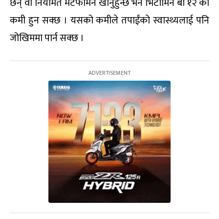
छन् वा नियमित मेटफर्मिन खानुहुन्छ भने भिटामिन बी १२ को
कमी हुन सक्छ । यसको कमीले तपाईंको स्वास्थ्यलाई पनि
जोखिममा पार्न सक्छ ।