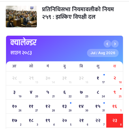
तमुल्होछार
४ महिना बाँकी
१५
प्रतिनिधिसभा नियमावलीको नियम
-
पौष १५, २०८३
Dec 30, 2026
बुध
२५९ : झस्किए विपक्षी दल
पृथ्वी जयन्ती
५ महिना बाँकी
२७
-
पौष २७, २०८३
Jan 11, 2027
सोम
क्यालेन्डर
माघे सङ्क्रान्ति
५ महिना बाँकी
१
साउन २०८३
-
माघ १, २०८३
Jan 15, 2027
शुक्र
Jul
Aug 2026
/
आ
सो
मं
बु
बि
शु
श
सहिद दिवस
५ महिना बाँकी
१६
-
माघ १६, २०८३
Jan 30, 2027
शनि
२८
२९
३०
३१
३२
१
२
12
13
14
15
16
17
18
सोनम ल्होछार
६ महिना बाँकी
२४
३
४
५
६
७
८
९
-
माघ २४, २०८३
Feb 7, 2027
आइत
19
20
21
22
23
24
25
१०
११
१२
१३
१४
१५
१६
महाशिवरात्रि व्रत
७ महिना बाँकी
२२
26
27
-
28
29
30
31
1
फाल्गुन २२, २०८३
Mar 6, 2027
शनि
१७
१८
१९
२०
२१
२२
२३
2
3
4
5
6
7
8
अन्तराष्ट्रिय नारी दिवस
७ महिना बाँकी
२४