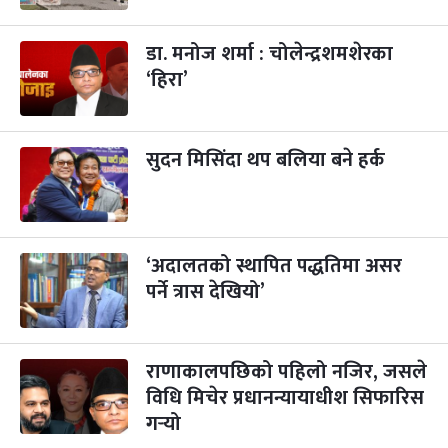
डा. मनोज शर्मा : चोलेन्द्रशमशेरका
कुकुर तिहार
३ महिना बाँकी
२२
-
कार्तिक २२, २०८३
Nov 8, 2026
आइत
‘हिरा’
गाई पूजा
३ महिना बाँकी
२३
-
कार्तिक २३, २०८३
Nov 9, 2026
सोम
सुदन मिसिंदा थप बलिया बने हर्क
गोरुपुजा
३ महिना बाँकी
२४
-
कार्तिक २४, २०८३
Nov 10, 2026
मंगल
भाइटीका
‘अदालतको स्थापित पद्धतिमा असर
३ महिना बाँकी
२५
-
कार्तिक २५, २०८३
Nov 11, 2026
बुध
पर्ने त्रास देखियो’
छठपर्व
३ महिना बाँकी
२९
-
कार्तिक २९, २०८३
Nov 15, 2026
आइत
राणाकालपछिको पहिलो नजिर, जसले
विधि मिचेर प्रधानन्यायाधीश सिफारिस
क्रिसमस डे
४ महिना बाँकी
१०
गर्‍यो
-
पौष १०, २०८३
Dec 25, 2026
शुक्र