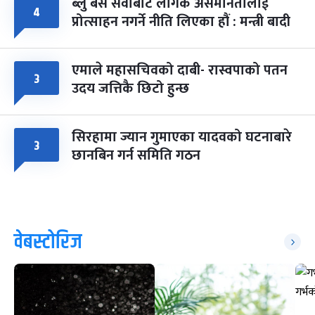
ब्लु बस सेवाबाट लैंगिक असमानतालाई
४
प्रोत्साहन नगर्ने नीति लिएका हौं : मन्त्री बादी
एमाले महासचिवको दाबी- रास्वपाको पतन
३
उदय जत्तिकै छिटो हुन्छ
सिरहामा ज्यान गुमाएका यादवको घटनाबारे
३
छानबिन गर्न समिति गठन
वेबस्टोरिज