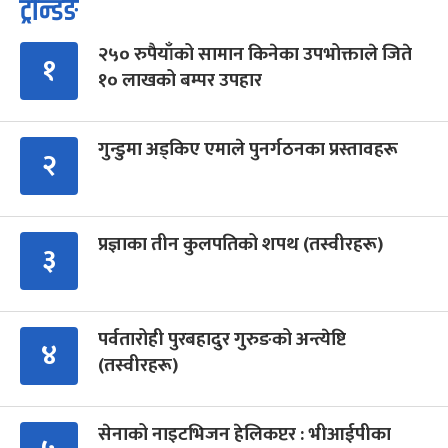
ट्रेन्डिङ
२५० रुपैयाँको सामान किनेका उपभोक्ताले जिते
१
१० लाखको बम्पर उपहार
गुन्डुमा अड्किए एमाले पुनर्गठनका प्रस्तावहरू
२
प्रज्ञाका तीन कुलपतिको शपथ (तस्वीरहरू)
३
पर्वतारोही पुरबहादुर गुरुङको अन्त्येष्टि
४
(तस्वीरहरू)
सेनाको नाइटभिजन हेलिकप्टर : भीआईपीका