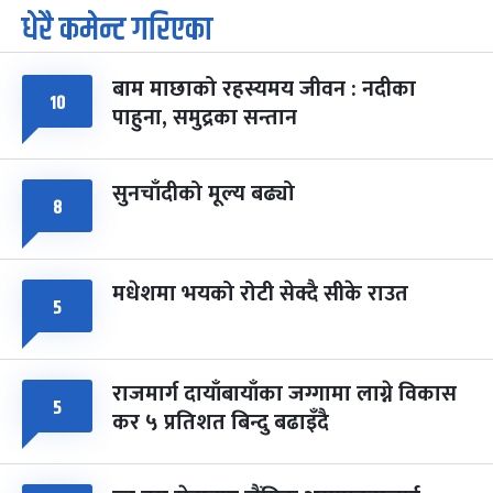
धेरै कमेन्ट गरिएका
पूर्णिमा व्रत
७ महिना बाँकी
७
-
चैत्र ७, २०८३
Mar 21, 2027
आइत
बाम माछाको रहस्यमय जीवन : नदीका
फागुपूर्णिमा
७ महिना बाँकी
८
१०
पाहुना, समुद्रका सन्तान
-
चैत्र ८, २०८३
Mar 22, 2027
सोम
सुनचाँदीको मूल्य बढ्यो
८
मधेशमा भयको रोटी सेक्दै सीके राउत
५
राजमार्ग दायाँबायाँका जग्गामा लाग्ने विकास
५
कर ५ प्रतिशत बिन्दु बढाइँदै