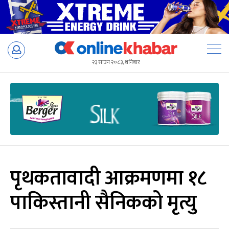
Skip
to
२३ साउन २०८३, शनिबार
content
पृथकतावादी आक्रमणमा १८
पाकिस्तानी सैनिकको मृत्यु