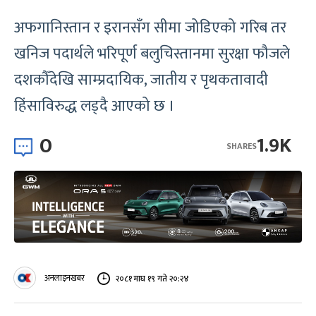
अफगानिस्तान र इरानसँग सीमा जोडिएको गरिब तर
खनिज पदार्थले भरिपूर्ण बलुचिस्तानमा सुरक्षा फौजले
दशकौँदेखि साम्प्रदायिक, जातीय र पृथकतावादी
हिंसाविरुद्ध लड्दै आएको छ ।
0
1.9K
SHARES
अनलाइनखबर
२०८१ माघ १९ गते २०:२४