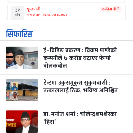
फूलपाती
२ महिना बाँकी
३१
-
असोज ३१ , २०८३
Oct 17, 2026
शनि
कार्तिक सङ्क्रान्ति
२ महिना बाँकी
१
सिफारिस
-
कार्तिक १, २०८३
Oct 18, 2026
आइत
ई–बिडिङ प्रकरण : विक्रम पाण्डेको
महानवमी
२ महिना बाँकी
३
-
कम्पनीले ७ करोड घटाएर फेर्‍यो
कार्तिक ३, २०८३
Oct 20, 2026
मंगल
बोलकबोल
विजयादशमी
२ महिना बाँकी
४
-
कार्तिक ४, २०८३
Oct 21, 2026
बुध
टेन्टमा उकुसमुकुस सुकुमवासी :
तत्काललाई ठिक, भविष्य अनिश्चित
पापा‌ङ्कुशा एकादशी व्रत
२ महिना बाँकी
५
-
कार्तिक ५, २०८३
Oct 22, 2026
बिहि
डा. मनोज शर्मा : चोलेन्द्रशमशेरका
कुकुर तिहार
३ महिना बाँकी
२२
-
कार्तिक २२, २०८३
Nov 8, 2026
आइत
‘हिरा’