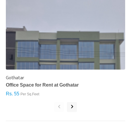
Gothatar
S
Office Space for Rent at Gothatar
H
Rs. 55
R
Per Sq.Feet
‹
›