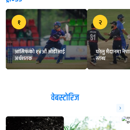
१
२
आसिफको १४औं ओडीआई
घरेलु मैदानमा नेप
अर्धशतक
स्तब्ध
वेबस्टोरिज