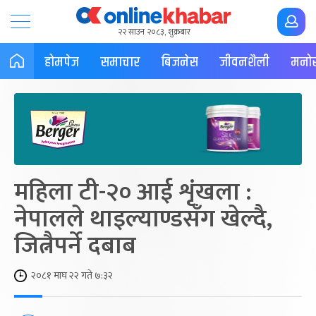
२२ साउन २०८३, शुक्रबार
होमपेज
समाचार
बिजनेस
जीवनशैली
मनोर
महिला टी-२० आई शृंखला :
नेपालले थाइल्याण्डसँग खेल्दै,
जित्नैपर्ने दबाब
२०८१ माघ २२ गते ७:३२