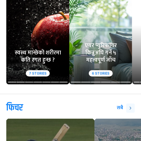
एयर प्युरिफायर
स्वस्थ मान्छेको शरीरमा
किन्नुअघि गर्ने ५
कति रगत हुन्छ ?
महत्त्वपूर्ण जाँच
7
STORIES
6
STORIES
फिचर
सबै