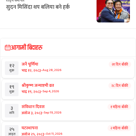
राष्ट्रिय समाचार
सुदन मिसिंदा थप बलिया बने हर्क
आगामी बिदाहरु
जनै पूर्णिमा
२१ दिन बाँकी
१२
-
भाद्र १२, २०८३
Aug 28, 2026
शुक्र
श्रीकृष्ण जन्माष्टमी व्रत
२८ दिन बाँकी
१९
-
भाद्र १९, २०८३
Sep 4, 2026
शुक्र
संविधान दिवस
१ महिना बाँकी
३
-
असोज ३, २०८३
Sep 19, 2026
शनि
घटस्थापना
२ महिना बाँकी
२५
-
असोज २५, २०८३
Oct 11, 2026
आइत