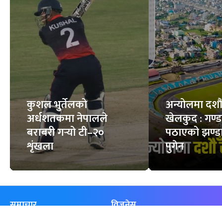
कुशल भुर्तेलको
अन्योलमा दशौँ र
अर्धशतकमा नेपालले
खेलकुद : गण्
बराबरी गर्‍यो टी–२०
पठाएको झण्डा
शृंखला
पुगेन
समाचार
विजनेस