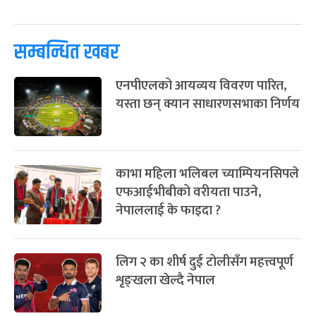
पूर्णिमा व्रत
७ महिना बाँकी
७
-
चैत्र ७, २०८३
Mar 21, 2027
आइत
सम्बन्धित खबर
फागुपूर्णिमा
७ महिना बाँकी
८
एनपीएलको आयव्यय विवरण पारित,
-
चैत्र ८, २०८३
Mar 22, 2027
सोम
यस्ता छन् क्यान साधारणसभाका निर्णय
काभा महिला भलिबल च्याम्पियनसिपले
एफआईभीबीको वरीयता पाउने,
नेपाललाई के फाइदा ?
लिग २ का शीर्ष दुई टोलीसँग महत्त्वपूर्ण
शृङ्खला खेल्दै नेपाल