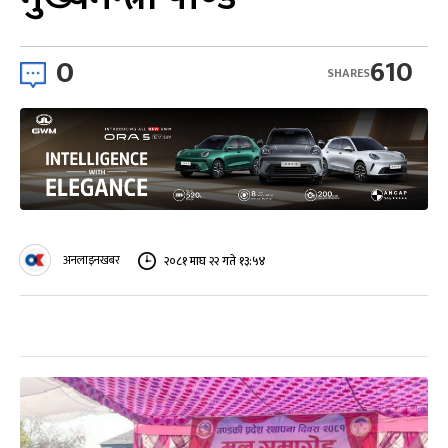
0
610
SHARES
अनलाइनखबर
२०८१ माघ २२ गते १३:५४