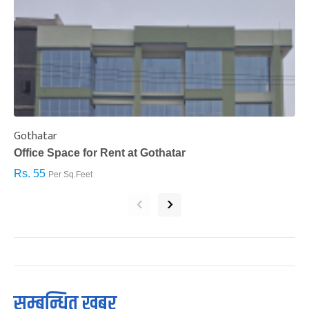
Gothatar
S
Office Space for Rent at Gothatar
H
Rs. 55
R
Per Sq.Feet
‹
›
सम्बन्धित खबर