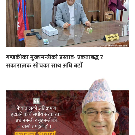
गण्डकीका मुख्यमन्त्रीको प्रस्ताव- एकताबद्ध र
सकारात्मक सोचका साथ अघि बढौं