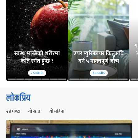
ग
स्वस्थ मान्छेको शरीरमा
एयर प्युरिफायर किन्नुअघि
भ
कति रगत हुन्छ ?
गर्ने ५ महत्त्वपूर्ण जाँच
7
STORIES
6
STORIES
लोकप्रिय
२४ घण्टा
यो साता
यो महिना