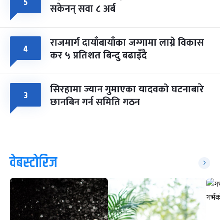
५
सकेनन् सवा ८ अर्ब
राजमार्ग दायाँबायाँका जग्गामा लाग्ने विकास
४
कर ५ प्रतिशत बिन्दु बढाइँदै
सिरहामा ज्यान गुमाएका यादवको घटनाबारे
३
छानबिन गर्न समिति गठन
वेबस्टोरिज