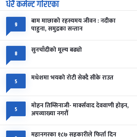
धेरै कमेन्ट गरिएका
पूर्णिमा व्रत
७ महिना बाँकी
७
-
चैत्र ७, २०८३
Mar 21, 2027
आइत
बाम माछाको रहस्यमय जीवन : नदीका
फागुपूर्णिमा
७ महिना बाँकी
८
९
पाहुना, समुद्रका सन्तान
-
चैत्र ८, २०८३
Mar 22, 2027
सोम
सुनचाँदीको मूल्य बढ्यो
८
मधेशमा भयको रोटी सेक्दै सीके राउत
५
मोहन तिम्सिनाजी- मार्क्सवाद देववाणी होइन,
५
अपव्याख्या नगरौं
महानगरका १८७ सहकारीले फिर्ता दिन