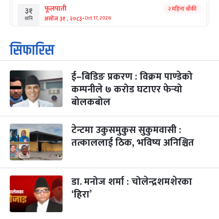
फूलपाती
२ महिना बाँकी
३१
-
असोज ३१ , २०८३
Oct 17, 2026
शनि
कार्तिक सङ्क्रान्ति
२ महिना बाँकी
१
सिफारिस
-
कार्तिक १, २०८३
Oct 18, 2026
आइत
ई–बिडिङ प्रकरण : विक्रम पाण्डेको
महानवमी
२ महिना बाँकी
३
-
कम्पनीले ७ करोड घटाएर फेर्‍यो
कार्तिक ३, २०८३
Oct 20, 2026
मंगल
बोलकबोल
विजयादशमी
२ महिना बाँकी
४
-
कार्तिक ४, २०८३
Oct 21, 2026
बुध
टेन्टमा उकुसमुकुस सुकुमवासी :
तत्काललाई ठिक, भविष्य अनिश्चित
पापा‌ङ्कुशा एकादशी व्रत
२ महिना बाँकी
५
-
कार्तिक ५, २०८३
Oct 22, 2026
बिहि
डा. मनोज शर्मा : चोलेन्द्रशमशेरका
कुकुर तिहार
३ महिना बाँकी
२२
-
कार्तिक २२, २०८३
Nov 8, 2026
आइत
‘हिरा’
गाई पूजा
३ महिना बाँकी
२३