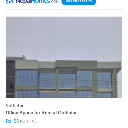
HOT PROPERTIES
Gothatar
S
Office Space for Rent at Gothatar
H
Rs. 55
R
Per Sq.Feet