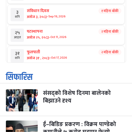
संविधान दिवस
१ महिना बाँकी
३
-
असोज ३, २०८३
Sep 19, 2026
शनि
घटस्थापना
२ महिना बाँकी
२५
-
असोज २५, २०८३
Oct 11, 2026
आइत
फूलपाती
२ महिना बाँकी
३१
-
असोज ३१ , २०८३
Oct 17, 2026
शनि
कार्तिक सङ्क्रान्ति
२ महिना बाँकी
१
सिफारिस
-
कार्तिक १, २०८३
Oct 18, 2026
आइत
संसद्को विशेष दिनमा बालेनको
महानवमी
२ महिना बाँकी
३
-
बिझाउने दृश्य
कार्तिक ३, २०८३
Oct 20, 2026
मंगल
विजयादशमी
२ महिना बाँकी
४
-
कार्तिक ४, २०८३
Oct 21, 2026
बुध
ई–बिडिङ प्रकरण : विक्रम पाण्डेको