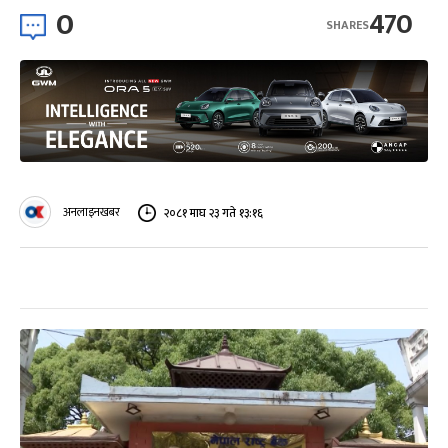
0
470
SHARES
अनलाइनखबर
२०८१ माघ २३ गते १३:१६