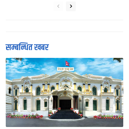
‹
›
सम्बन्धित खबर