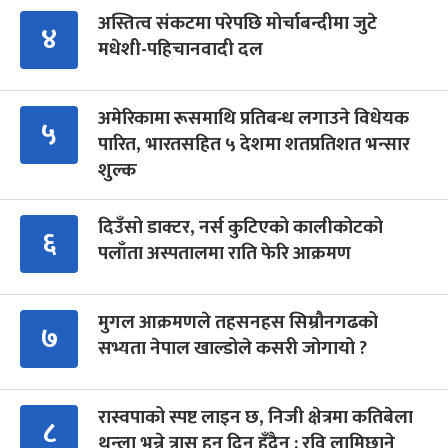
अस्तित्व संकटमा परेपछि मोर्चाबन्दीमा जुटे
४
मधेशी-पहिचानवादी दल
अमेरिकामा रूसमाथि प्रतिबन्ध लगाउने विधेयक
५
पारित, भारतसहित ५ देशमा शतप्रतिशत भन्सार
शुल्क
दिउँसो डाक्टर, नर्स कुटिएको कालीकोटको
६
पलाँता अस्पतालमा राति फेरि आक्रमण
मुगल आक्रमणले तहसनहस सिम्रौनगढको
७
सभ्यता नेपाल खाल्डोले कसरी जोगायो ?
रास्वपाको स्पष्ट लाइन छ, निजी क्षेत्रमा कतिबेला
८
थुन्ला भन्ने त्रास हुन दिन हुँदैन : रवि लामिछाने