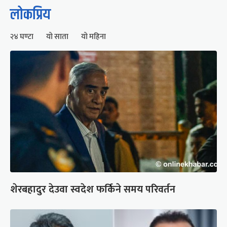
लोकप्रिय
२४ घण्टा
यो साता
यो महिना
शेरबहादुर देउवा स्वदेश फर्किने समय परिवर्तन