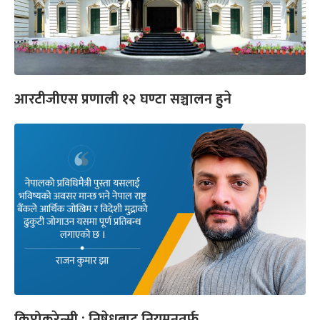
आरटीजीएस प्रणाली १२ घण्टा सञ्चालन हुने
क्रिप्टोकरेन्सी : निषेधबाट नियमनतर्फ