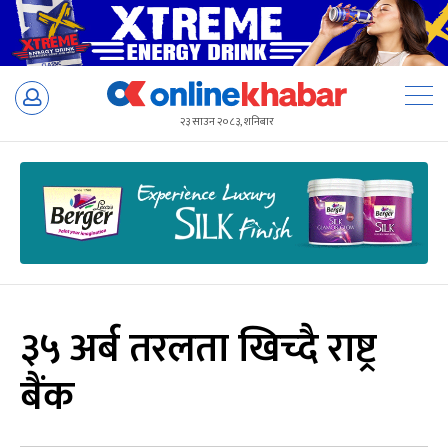
Skip
to
२३ साउन २०८३, शनिबार
content
३५ अर्ब तरलता खिच्दै राष्ट्र
बैंक