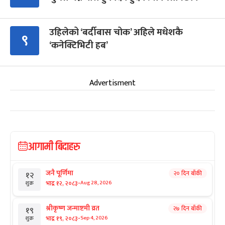
उहिलेको ‘बर्दीबास चोक’ अहिले मधेशकै
९
‘कनेक्टिभिटी हब’
Advertisment
आगामी बिदाहरु
जनै पूर्णिमा
२० दिन बाँकी
१२
-
भाद्र १२, २०८३
Aug 28, 2026
शुक्र
श्रीकृष्ण जन्माष्टमी व्रत
२७ दिन बाँकी
१९
-
भाद्र १९, २०८३
Sep 4, 2026
शुक्र