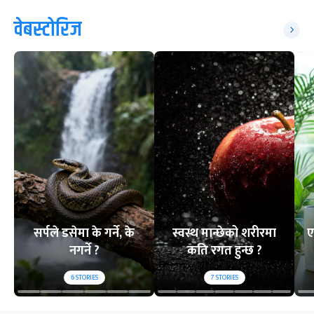
वेबस्टोरिज
सर्पले डसेमा के गर्ने, के
स्वस्थ मान्छेको शरीरमा
ए
नगर्ने ?
कति रगत हुन्छ ?
6
STORIES
7
STORIES