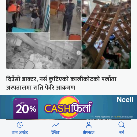
दिउँसो डाक्टर, नर्स कुटिएको कालीकोटको पलाँता
अस्पतालमा राति फेरि आक्रमण
ताजा अपडेट
ट्रेन्डिङ
प्रोफाइल
सर्च