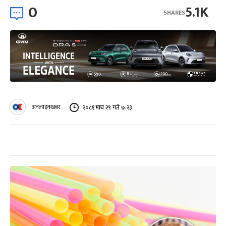
0
5.1K
SHARES
अनलाइनखबर
२०८१ माघ २९ गते ७:२३