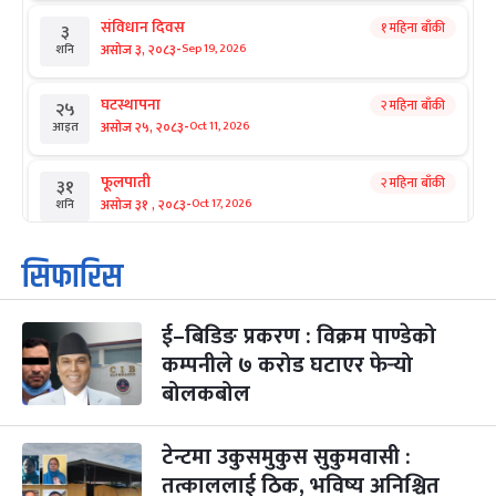
संविधान दिवस
१ महिना बाँकी
३
-
असोज ३, २०८३
Sep 19, 2026
शनि
घटस्थापना
२ महिना बाँकी
२५
-
असोज २५, २०८३
Oct 11, 2026
आइत
फूलपाती
२ महिना बाँकी
३१
-
असोज ३१ , २०८३
Oct 17, 2026
शनि
कार्तिक सङ्क्रान्ति
२ महिना बाँकी
१
सिफारिस
-
कार्तिक १, २०८३
Oct 18, 2026
आइत
ई–बिडिङ प्रकरण : विक्रम पाण्डेको
महानवमी
२ महिना बाँकी
३
-
कम्पनीले ७ करोड घटाएर फेर्‍यो
कार्तिक ३, २०८३
Oct 20, 2026
मंगल
बोलकबोल
विजयादशमी
२ महिना बाँकी
४
-
कार्तिक ४, २०८३
Oct 21, 2026
बुध
टेन्टमा उकुसमुकुस सुकुमवासी :
तत्काललाई ठिक, भविष्य अनिश्चित
पापा‌ङ्कुशा एकादशी व्रत
२ महिना बाँकी