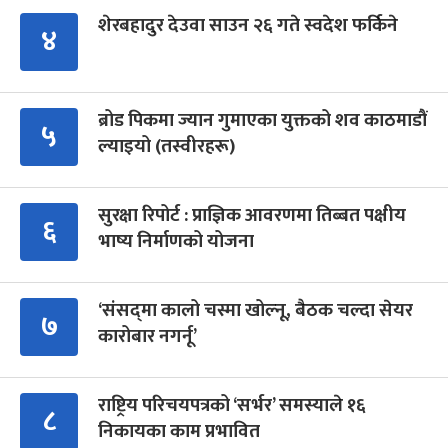
शेरबहादुर देउवा साउन २६ गते स्वदेश फर्किने
४
ब्रोड पिकमा ज्यान गुमाएका युक्तको शव काठमाडौं
५
ल्याइयो (तस्वीरहरू)
सुरक्षा रिपोर्ट : प्राज्ञिक आवरणमा तिब्बत पक्षीय
६
भाष्य निर्माणको योजना
‘संसद्‍मा कालो चस्मा खोल्नू, बैठक चल्दा सेयर
७
कारोबार नगर्नू’
राष्ट्रिय परिचयपत्रको ‘सर्भर’ समस्याले १६
८
निकायका काम प्रभावित