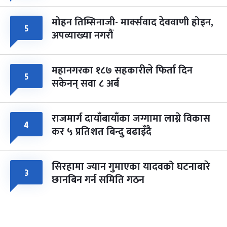
मोहन तिम्सिनाजी- मार्क्सवाद देववाणी होइन,
५
अपव्याख्या नगरौं
महानगरका १८७ सहकारीले फिर्ता दिन
५
सकेनन् सवा ८ अर्ब
राजमार्ग दायाँबायाँका जग्गामा लाग्ने विकास
४
कर ५ प्रतिशत बिन्दु बढाइँदै
सिरहामा ज्यान गुमाएका यादवको घटनाबारे
३
छानबिन गर्न समिति गठन