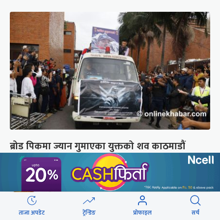
ब्रोड पिकमा ज्यान गुमाएका युक्तको शव काठमाडौं
ल्याइयो (तस्वीरहरू)
ताजा अपडेट
ट्रेन्डिङ
प्रोफाइल
सर्च