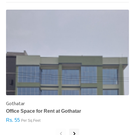
Gothatar
S
Office Space for Rent at Gothatar
H
Rs. 55
R
Per Sq.Feet
‹
›