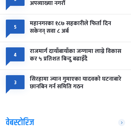
अपव्याख्या नगरौं
महानगरका १८७ सहकारीले फिर्ता दिन
५
सकेनन् सवा ८ अर्ब
राजमार्ग दायाँबायाँका जग्गामा लाग्ने विकास
४
कर ५ प्रतिशत बिन्दु बढाइँदै
सिरहामा ज्यान गुमाएका यादवको घटनाबारे
३
छानबिन गर्न समिति गठन
वेबस्टोरिज