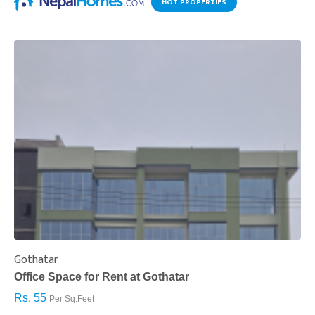
HOT PROPERTIES
Gothatar
S
Office Space for Rent at Gothatar
H
Rs. 55
R
Per Sq.Feet