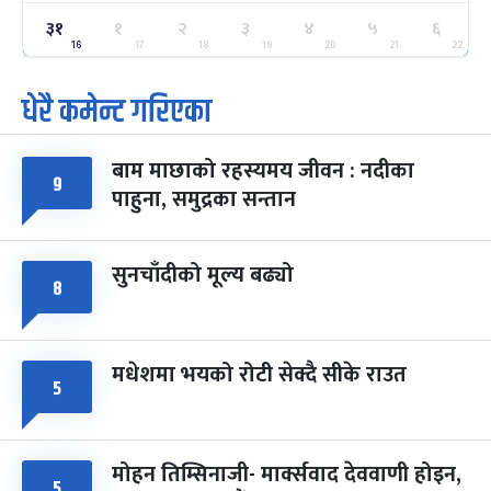
ग्याल्पो ल्होसार
७ महिना बाँकी
२५
३१
१
२
३
४
५
६
-
फाल्गुन २५, २०८३
Mar 9, 2027
मंगल
16
17
18
19
20
21
22
धेरै कमेन्ट गरिएका
पूर्णिमा व्रत
७ महिना बाँकी
७
-
चैत्र ७, २०८३
Mar 21, 2027
आइत
बाम माछाको रहस्यमय जीवन : नदीका
फागुपूर्णिमा
७ महिना बाँकी
८
९
पाहुना, समुद्रका सन्तान
-
चैत्र ८, २०८३
Mar 22, 2027
सोम
सुनचाँदीको मूल्य बढ्यो
८
मधेशमा भयको रोटी सेक्दै सीके राउत
५
मोहन तिम्सिनाजी- मार्क्सवाद देववाणी होइन,
५