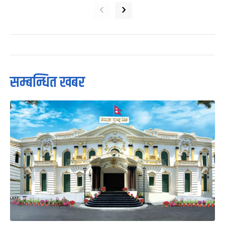
‹
›
सम्बन्धित खबर