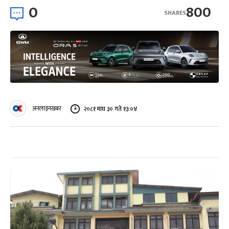
0
800
SHARES
अनलाइनखबर
२०८१ माघ ३० गते १३:०४