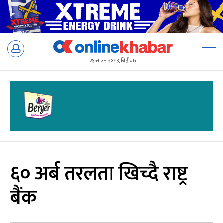
Skip
to
२१ साउन २०८३, बिहीबार
content
६० अर्ब तरलता खिच्दै राष्ट्र
बैंक