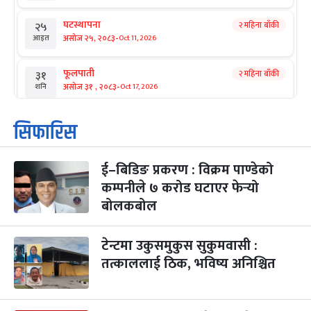
घटस्थापना
२ महिना बाँकी
२५
-
असोज २५, २०८३
Oct 11, 2026
आइत
फूलपाती
२ महिना बाँकी
३१
-
असोज ३१ , २०८३
Oct 17, 2026
शनि
कार्तिक सङ्क्रान्ति
२ महिना बाँकी
१
सिफारिस
-
कार्तिक १, २०८३
Oct 18, 2026
आइत
ई–बिडिङ प्रकरण : विक्रम पाण्डेको
महानवमी
२ महिना बाँकी
३
-
कम्पनीले ७ करोड घटाएर फेर्‍यो
कार्तिक ३, २०८३
Oct 20, 2026
मंगल
बोलकबोल
विजयादशमी
२ महिना बाँकी
४
-
कार्तिक ४, २०८३
Oct 21, 2026
बुध
टेन्टमा उकुसमुकुस सुकुमवासी :
तत्काललाई ठिक, भविष्य अनिश्चित
पापा‌ङ्कुशा एकादशी व्रत
२ महिना बाँकी
५
-
कार्तिक ५, २०८३
Oct 22, 2026
बिहि