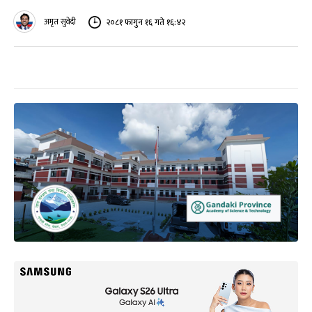
अमृत सुवेदी
२०८१ फागुन १६ गते १६:४२