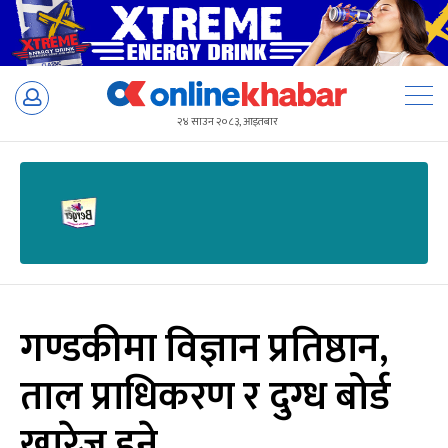
Skip
to
२४ साउन २०८३, आइतबार
content
गण्डकीमा विज्ञान प्रतिष्ठान,
ताल प्राधिकरण र दुग्ध बोर्ड
खारेज हुने