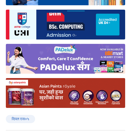
दिपल एस०५