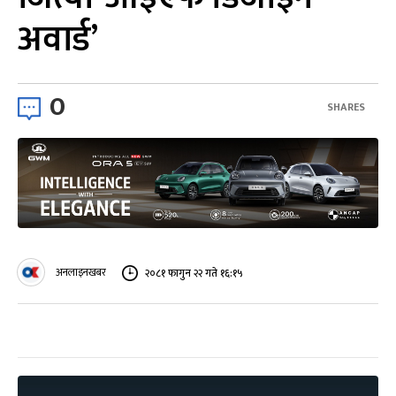
अवार्ड’
0
SHARES
अनलाइनखबर
२०८१ फागुन २२ गते १६:१५