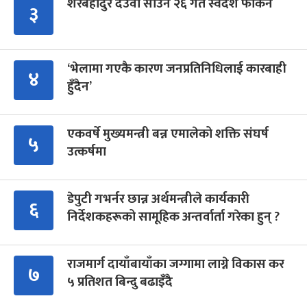
शेरबहादुर देउवा साउन २६ गते स्वदेश फर्किने
३
‘भेलामा गएकै कारण जनप्रतिनिधिलाई कारबाही
४
हुँदैन’
एकवर्षे मुख्यमन्त्री बन्न एमालेको शक्ति संघर्ष
५
उत्कर्षमा
डेपुटी गभर्नर छान्न अर्थमन्त्रीले कार्यकारी
६
निर्देशकहरूको सामूहिक अन्तर्वार्ता गरेका हुन् ?
राजमार्ग दायाँबायाँका जग्गामा लाग्ने विकास कर
७
५ प्रतिशत बिन्दु बढाइँदै