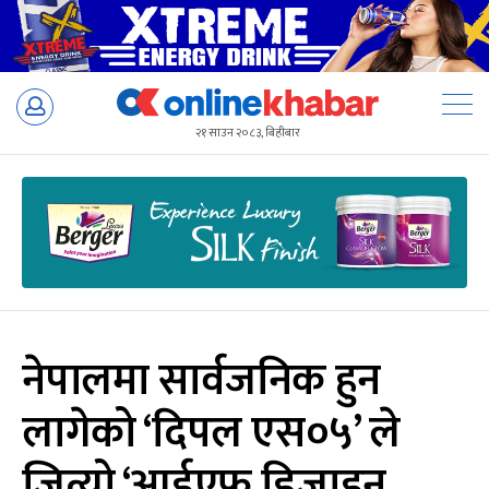
Skip
to
२१ साउन २०८३, बिहीबार
content
नेपालमा सार्वजनिक हुन
लागेको ‘दिपल एस०५’ ले
जित्यो ‘आईएफ डिजाइन