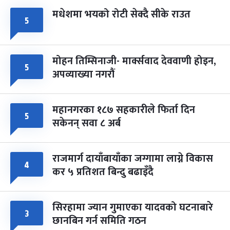
मधेशमा भयको रोटी सेक्दै सीके राउत
५
मोहन तिम्सिनाजी- मार्क्सवाद देववाणी होइन,
५
अपव्याख्या नगरौं
महानगरका १८७ सहकारीले फिर्ता दिन
५
सकेनन् सवा ८ अर्ब
राजमार्ग दायाँबायाँका जग्गामा लाग्ने विकास
४
कर ५ प्रतिशत बिन्दु बढाइँदै
सिरहामा ज्यान गुमाएका यादवको घटनाबारे
३
छानबिन गर्न समिति गठन