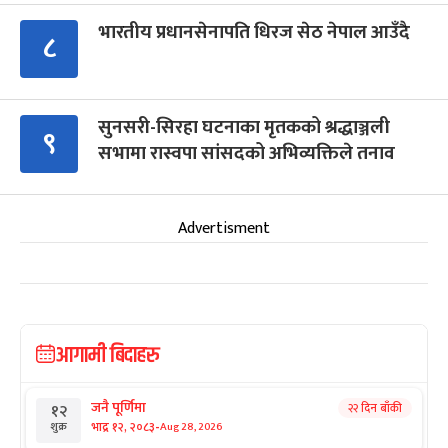
भारतीय प्रधानसेनापति धिरज सेठ नेपाल आउँदै
८
सुनसरी-सिरहा घटनाका मृतकको श्रद्धाञ्जली
९
सभामा रास्वपा सांसदको अभिव्यक्तिले तनाव
Advertisment
आगामी बिदाहरु
जनै पूर्णिमा
२२ दिन बाँकी
१२
-
भाद्र १२, २०८३
Aug 28, 2026
शुक्र