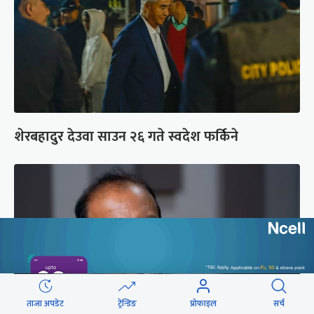
शेरबहादुर देउवा साउन २६ गते स्वदेश फर्किने
ताजा अपडेट
ट्रेन्डिङ
प्रोफाइल
सर्च