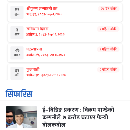
श्रीकृष्ण जन्माष्टमी व्रत
२९ दिन बाँकी
१९
-
भाद्र १९, २०८३
Sep 4, 2026
शुक्र
संविधान दिवस
१ महिना बाँकी
३
-
असोज ३, २०८३
Sep 19, 2026
शनि
घटस्थापना
२ महिना बाँकी
२५
-
असोज २५, २०८३
Oct 11, 2026
आइत
फूलपाती
२ महिना बाँकी
३१
-
असोज ३१ , २०८३
Oct 17, 2026
शनि
कार्तिक सङ्क्रान्ति
२ महिना बाँकी
१
सिफारिस
-
कार्तिक १, २०८३
Oct 18, 2026
आइत
ई–बिडिङ प्रकरण : विक्रम पाण्डेको
महानवमी
२ महिना बाँकी
३
-
कम्पनीले ७ करोड घटाएर फेर्‍यो
कार्तिक ३, २०८३
Oct 20, 2026
मंगल
बोलकबोल