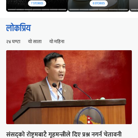
7
STORIES
6
STORIES
लोकप्रिय
२४ घण्टा
यो साता
यो महिना
संसद्को रोष्ट्रमबाटै गृहमन्त्रीले दिए प्रश्न नगर्न चेतावनी