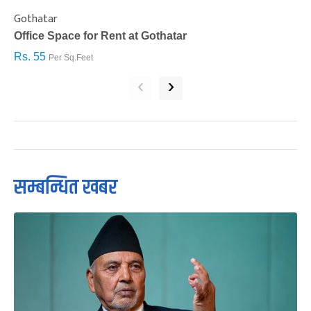
Gothatar
S
Office Space for Rent at Gothatar
H
Rs. 55
R
Per Sq.Feet
‹
›
सम्बन्धित खबर