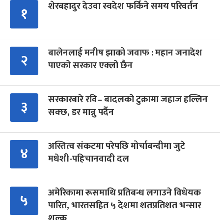
शेरबहादुर देउवा स्वदेश फर्किने समय परिवर्तन
१
बालेनलाई मनीष झाको जवाफ : महान जनादेश
२
पाएको सरकार एक्लो छैन
सरकारबारे रवि– बादलको टुक्रामा जहाज हल्लिन
३
सक्छ, डर मान्नु पर्दैन
अस्तित्व संकटमा परेपछि मोर्चाबन्दीमा जुटे
४
मधेशी-पहिचानवादी दल
अमेरिकामा रूसमाथि प्रतिबन्ध लगाउने विधेयक
५
पारित, भारतसहित ५ देशमा शतप्रतिशत भन्सार
शुल्क