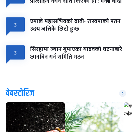
प्रोत्साहन नगर्ने नीति लिएका हौं : मन्त्री बादी
एमाले महासचिवको दाबी- रास्वपाको पतन
३
उदय जत्तिकै छिटो हुन्छ
सिरहामा ज्यान गुमाएका यादवको घटनाबारे
३
छानबिन गर्न समिति गठन
वेबस्टोरिज