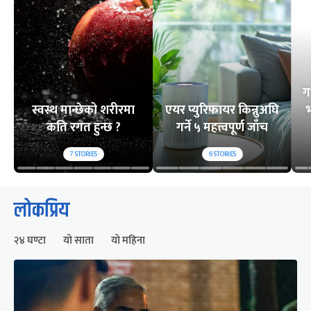
ग
स्वस्थ मान्छेको शरीरमा
एयर प्युरिफायर किन्नुअघि
भ
कति रगत हुन्छ ?
गर्ने ५ महत्त्वपूर्ण जाँच
7
STORIES
6
STORIES
लोकप्रिय
२४ घण्टा
यो साता
यो महिना