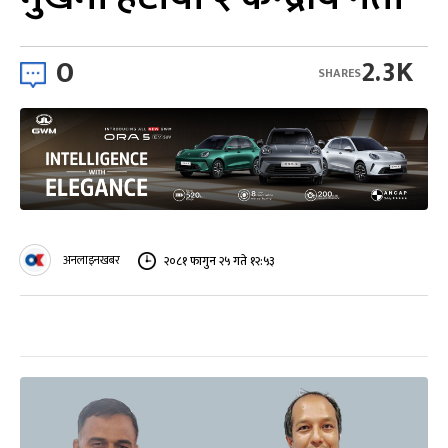
0
2.3K
SHARES
अनलाइनखबर
२०८१ फागुन २५ गते १२:५३