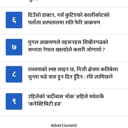
दिउँसो डाक्टर, नर्स कुटिएको कालीकोटको
६
पलाँता अस्पतालमा राति फेरि आक्रमण
मुगल आक्रमणले तहसनहस सिम्रौनगढको
७
सभ्यता नेपाल खाल्डोले कसरी जोगायो ?
रास्वपाको स्पष्ट लाइन छ, निजी क्षेत्रमा कतिबेला
८
थुन्ला भन्ने त्रास हुन दिन हुँदैन : रवि लामिछाने
उहिलेको ‘बर्दीबास चोक’ अहिले मधेशकै
९
‘कनेक्टिभिटी हब’
Advertisment