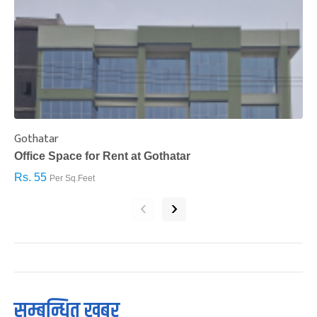
Gothatar
S
Office Space for Rent at Gothatar
H
Rs. 55
R
Per Sq.Feet
‹
›
सम्बन्धित खबर