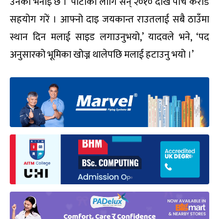
उनको भनाइ छ । ‘पार्टीको लागि सन् २०१० देखि पाँच करोड
सहयोग गरें । आफ्नो दाइ जयकान्त राउतलाई सबै ठाउँमा
स्थान दिन मलाई साइड लगाउनुभयो,’ यादवले भने, ‘पद
अनुसारको भूमिका खोज्न थालेपछि मलाई हटाउनु भयो ।’