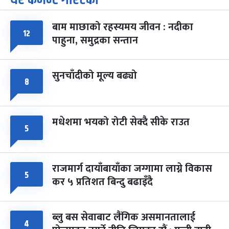
-
चैत्र ७, २०८३
Mar 21, 2027
आइत
बाम माछाको रहस्यमय जीवन : नदीका
फागुपूर्णिमा
७ महिना बाँकी
८
१२
पाहुना, समुद्रका सन्तान
-
चैत्र ८, २०८३
Mar 22, 2027
सोम
सुनचाँदीको मूल्य बढ्यो
८
मधेशमा भयको रोटी सेक्दै सीके राउत
५
राजमार्ग दायाँबायाँका जग्गामा लाग्ने विकास
५
कर ५ प्रतिशत बिन्दु बढाइँदै
ब्लु बस सेवाबाट लैंगिक असमानतालाई
४