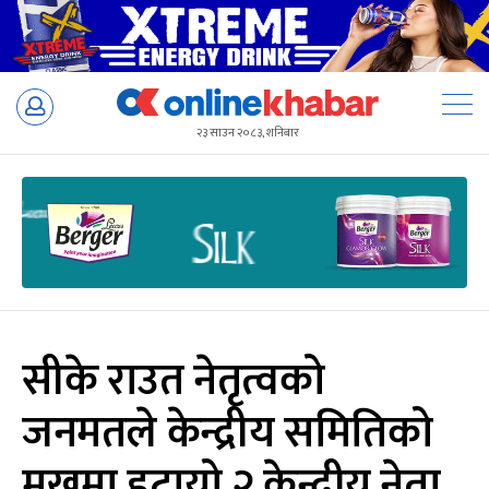
Skip
to
२३ साउन २०८३, शनिबार
content
सीके राउत नेतृत्वको
जनमतले केन्द्रीय समितिको
मुखमा हटायो २ केन्द्रीय नेता