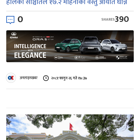
हालको सञ्चितिले १७.२ महिनाको वस्तु आयात धान्ने
0
390
SHARES
अनलाइनखबर
२०८१ फागुन २६ गते १७:३७