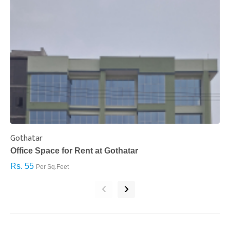
Gothatar
S
Office Space for Rent at Gothatar
H
Rs. 55
R
Per Sq.Feet
‹
›