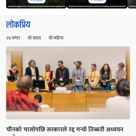
6
STORIES
7
STORIES
लोकप्रिय
२४ घण्टा
यो साता
यो महिना
चीनको चासोपछि सरकारले रद्द गर्‍यो तिब्बती अध्ययन