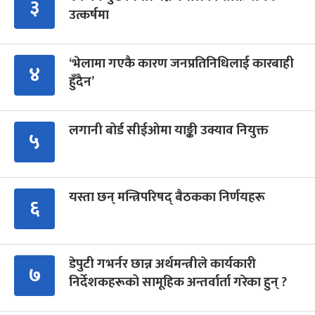
३
उत्कर्षमा
‘भेलामा गएकै कारण जनप्रतिनिधिलाई कारबाही
४
हुँदैन’
लगानी बोर्ड सीईओमा याङ्की उक्याव नियुक्त
५
यस्ता छन् मन्त्रिपरिषद् बैठकका निर्णयहरू
६
डेपुटी गभर्नर छान्न अर्थमन्त्रीले कार्यकारी
७
निर्देशकहरूको सामूहिक अन्तर्वार्ता गरेका हुन् ?