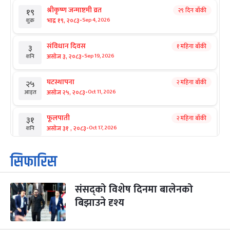
श्रीकृष्ण जन्माष्टमी व्रत
२९ दिन बाँकी
१९
-
भाद्र १९, २०८३
Sep 4, 2026
शुक्र
संविधान दिवस
१ महिना बाँकी
३
-
असोज ३, २०८३
Sep 19, 2026
शनि
घटस्थापना
२ महिना बाँकी
२५
-
असोज २५, २०८३
Oct 11, 2026
आइत
फूलपाती
२ महिना बाँकी
३१
-
असोज ३१ , २०८३
Oct 17, 2026
शनि
कार्तिक सङ्क्रान्ति
२ महिना बाँकी
१
सिफारिस
-
कार्तिक १, २०८३
Oct 18, 2026
आइत
संसद्को विशेष दिनमा बालेनको
महानवमी
२ महिना बाँकी
३
-
बिझाउने दृश्य
कार्तिक ३, २०८३
Oct 20, 2026
मंगल
विजयादशमी
२ महिना बाँकी
४