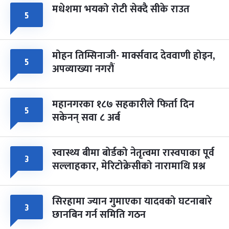
मधेशमा भयको रोटी सेक्दै सीके राउत
५
मोहन तिम्सिनाजी- मार्क्सवाद देववाणी होइन,
५
अपव्याख्या नगरौं
महानगरका १८७ सहकारीले फिर्ता दिन
५
सकेनन् सवा ८ अर्ब
स्वास्थ्य बीमा बोर्डको नेतृत्वमा रास्वपाका पूर्व
३
सल्लाहकार, मेरिटोक्रेसीको नारामाथि प्रश्न
सिरहामा ज्यान गुमाएका यादवको घटनाबारे
३
छानबिन गर्न समिति गठन