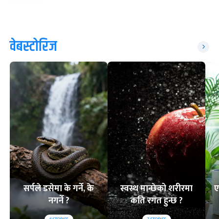
वेबस्टोरिज
सर्पले डसेमा के गर्ने, के
स्वस्थ मान्छेको शरीरमा
ए
नगर्ने ?
कति रगत हुन्छ ?