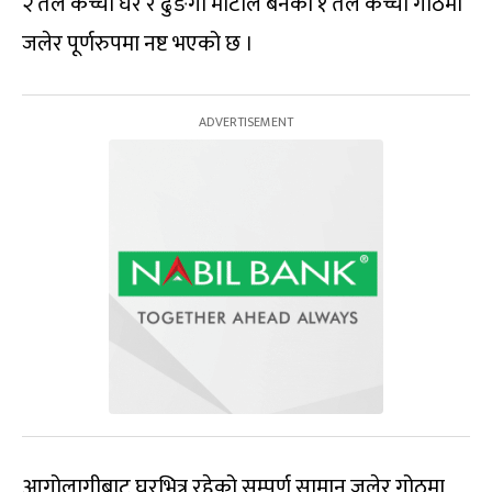
२ तले कच्ची घर र ढुङगा माटोले बनेको १ तले कच्ची गोठमा
जलेर पूर्णरुपमा नष्ट भएको छ ।
आगोलागीबाट घरभित्र रहेको सम्पुर्ण सामान जलेर गोठमा