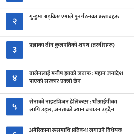
गुन्डुमा अड्किए एमाले पुनर्गठनका प्रस्तावहरू
२
प्रज्ञाका तीन कुलपतिको शपथ (तस्वीरहरू)
३
बालेनलाई मनीष झाको जवाफ : महान जनादेश
४
पाएको सरकार एक्लो छैन
सेनाको नाइटभिजन हेलिकप्टर : भीआईपीका
५
लागि उड्छ, जनताको ज्यान बचाउन उड्दैन
अमेरिकामा रूसमाथि प्रतिबन्ध लगाउने विधेयक