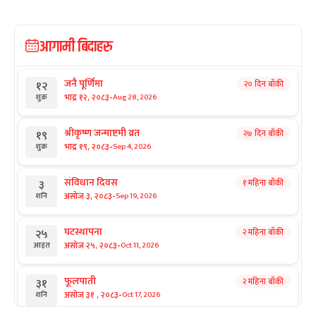
आगामी बिदाहरु
जनै पूर्णिमा
२० दिन बाँकी
१२
-
भाद्र १२, २०८३
Aug 28, 2026
शुक्र
श्रीकृष्ण जन्माष्टमी व्रत
२७ दिन बाँकी
१९
-
भाद्र १९, २०८३
Sep 4, 2026
शुक्र
संविधान दिवस
१ महिना बाँकी
३
-
असोज ३, २०८३
Sep 19, 2026
शनि
घटस्थापना
२ महिना बाँकी
२५
-
असोज २५, २०८३
Oct 11, 2026
आइत
फूलपाती
२ महिना बाँकी
३१
-
असोज ३१ , २०८३
Oct 17, 2026
शनि