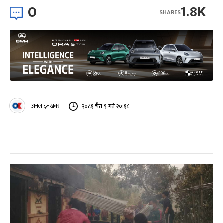
0
1.8K
SHARES
अनलाइनखबर
२०८१ चैत ९ गते २०:१८