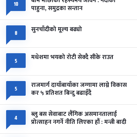
बाम माछाको रहस्यमय जीवन : नदीका
फागुपूर्णिमा
७ महिना बाँकी
८
१०
पाहुना, समुद्रका सन्तान
-
चैत्र ८, २०८३
Mar 22, 2027
सोम
सुनचाँदीको मूल्य बढ्यो
८
मधेशमा भयको रोटी सेक्दै सीके राउत
५
राजमार्ग दायाँबायाँका जग्गामा लाग्ने विकास
५
कर ५ प्रतिशत बिन्दु बढाइँदै
ब्लु बस सेवाबाट लैंगिक असमानतालाई
४
प्रोत्साहन नगर्ने नीति लिएका हौं : मन्त्री बादी