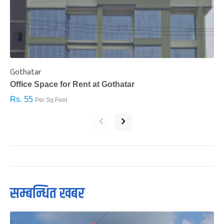
Gothatar
S
Office Space for Rent at Gothatar
H
Rs. 55
R
Per Sq.Feet
‹
›
सम्बन्धित खबर