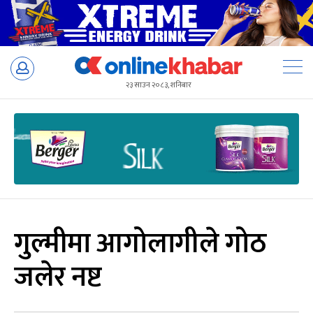
Skip
to
२३ साउन २०८३, शनिबार
content
गुल्मीमा आगोलागीले गोठ
जलेर नष्ट