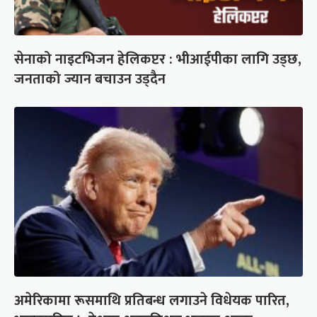
सेनाको नाइटभिजन हेलिकप्टर : भीआईपीका लागि उड्छ,
जनताको ज्यान बचाउन उड्दैन
अमेरिकामा रूसमाथि प्रतिबन्ध लगाउने विधेयक पारित,