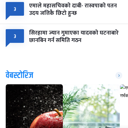
एमाले महासचिवको दाबी- रास्वपाको पतन
३
उदय जत्तिकै छिटो हुन्छ
सिरहामा ज्यान गुमाएका यादवको घटनाबारे
३
छानबिन गर्न समिति गठन
वेबस्टोरिज