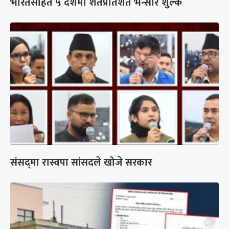
भारतसहित ५ देशमा शतप्रतिशत भन्सार शुल्क
संसद्‍मा रास्वपा सांसदले खोजे सरकार