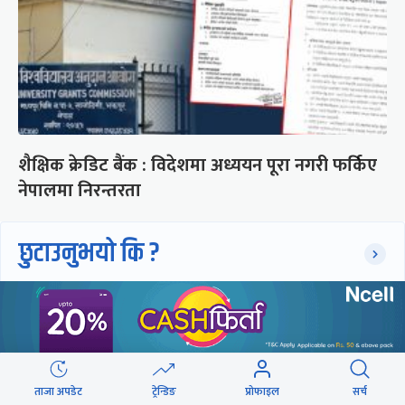
शैक्षिक क्रेडिट बैंक : विदेशमा अध्ययन पूरा नगरी फर्किए
नेपालमा निरन्तरता
छुटाउनुभयो कि ?
संसद्लाई टेर्दैनन् प्रधानमन्त्री, लाचार
छन् सभामुख
‘अस्थायी प्रकृतिको अध्यादेशले ऐनको
ताजा अपडेट
ट्रेन्डिङ
प्रोफाइल
सर्च