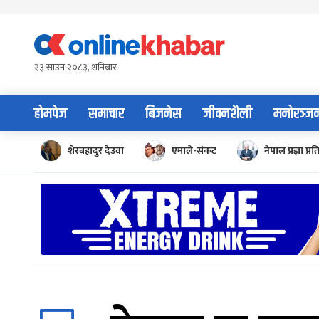
Skip
to
content
२३ साउन २०८३, शनिबार
होमपेज
समाचार
बिजनेस
जीवनशैली
मनोरञ्ज
शेरबहादुर देउवा
एमाले-संकट
नेपाल प्रज्ञा प्रत