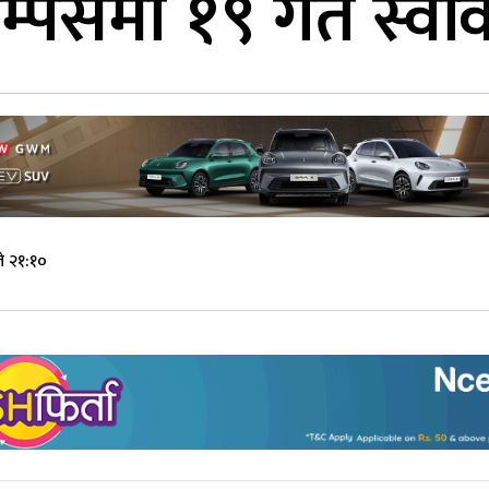
म्पसमा १९ गते स्वविय
े २१:१०