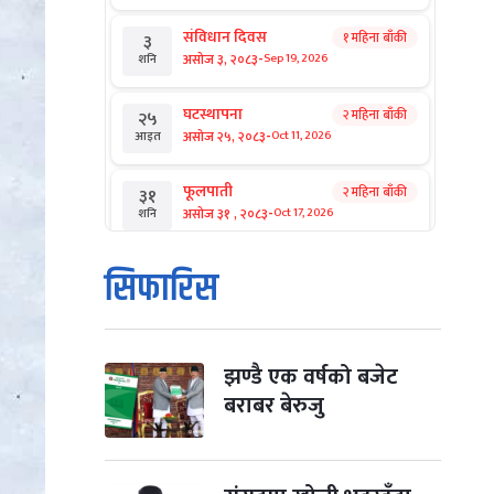
संविधान दिवस
१ महिना बाँकी
३
-
असोज ३, २०८३
Sep 19, 2026
शनि
घटस्थापना
२ महिना बाँकी
२५
-
असोज २५, २०८३
Oct 11, 2026
आइत
फूलपाती
२ महिना बाँकी
३१
-
असोज ३१ , २०८३
Oct 17, 2026
शनि
कार्तिक सङ्क्रान्ति
२ महिना बाँकी
१
सिफारिस
-
कार्तिक १, २०८३
Oct 18, 2026
आइत
महानवमी
२ महिना बाँकी
३
-
कार्तिक ३, २०८३
Oct 20, 2026
मंगल
झण्डै एक वर्षको बजेट
बराबर बेरुजु
विजयादशमी
२ महिना बाँकी
४
-
कार्तिक ४, २०८३
Oct 21, 2026
बुध