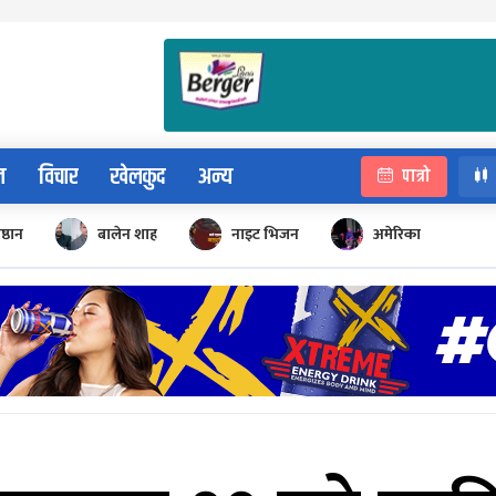
न
विचार
खेलकुद
अन्य
पात्रो
िष्ठान
बालेन शाह
नाइट भिजन
अमेरिका