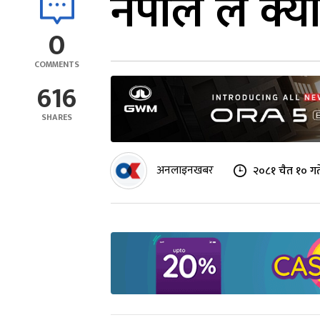
नेपाल ल क्या
0
COMMENTS
616
SHARES
अनलाइनखबर
२०८१ चैत १० गत