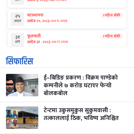
-
असोज ३, २०८३
शनि
घटस्थापना
२ महिना बाँकी
२५
-
असोज २५, २०८३
Oct 11, 2026
आइत
फूलपाती
२ महिना बाँकी
३१
-
असोज ३१ , २०८३
Oct 17, 2026
शनि
कार्तिक सङ्क्रान्ति
२ महिना बाँकी
१
सिफारिस
-
कार्तिक १, २०८३
Oct 18, 2026
आइत
ई–बिडिङ प्रकरण : विक्रम पाण्डेको
महानवमी
२ महिना बाँकी
३
-
कम्पनीले ७ करोड घटाएर फेर्‍यो
कार्तिक ३, २०८३
Oct 20, 2026
मंगल
बोलकबोल
विजयादशमी
२ महिना बाँकी
४
-
कार्तिक ४, २०८३
Oct 21, 2026
बुध
टेन्टमा उकुसमुकुस सुकुमवासी :
तत्काललाई ठिक, भविष्य अनिश्चित
पापा‌ङ्कुशा एकादशी व्रत
२ महिना बाँकी
५
-
कार्तिक ५, २०८३
Oct 22, 2026
बिहि