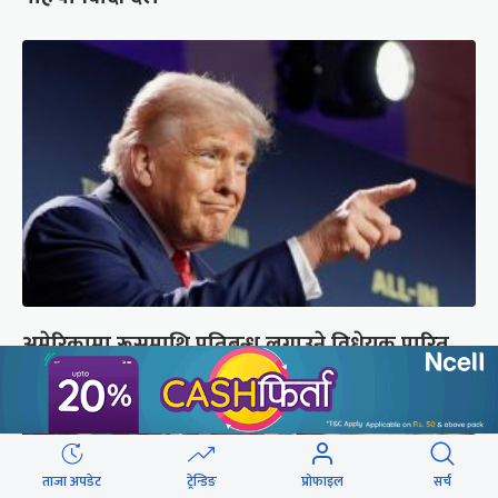
अमेरिकामा रूसमाथि प्रतिबन्ध लगाउने विधेयक पारित,
भारतसहित ५ देशमा शतप्रतिशत भन्सार शुल्क
ताजा अपडेट
ट्रेन्डिङ
प्रोफाइल
सर्च