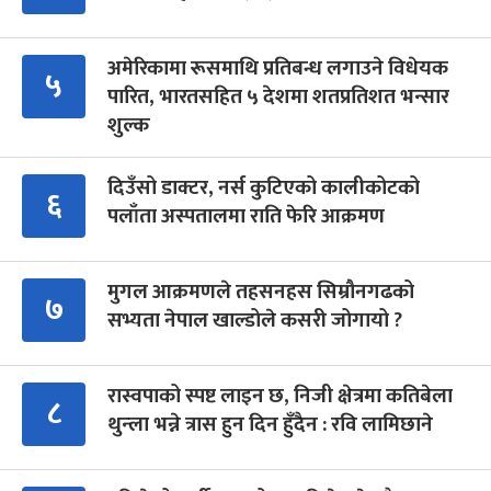
अमेरिकामा रूसमाथि प्रतिबन्ध लगाउने विधेयक
५
पारित, भारतसहित ५ देशमा शतप्रतिशत भन्सार
शुल्क
दिउँसो डाक्टर, नर्स कुटिएको कालीकोटको
६
पलाँता अस्पतालमा राति फेरि आक्रमण
मुगल आक्रमणले तहसनहस सिम्रौनगढको
७
सभ्यता नेपाल खाल्डोले कसरी जोगायो ?
रास्वपाको स्पष्ट लाइन छ, निजी क्षेत्रमा कतिबेला
८
थुन्ला भन्ने त्रास हुन दिन हुँदैन : रवि लामिछाने