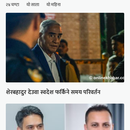
२४ घण्टा
यो साता
यो महिना
शेरबहादुर देउवा स्वदेश फर्किने समय परिवर्तन