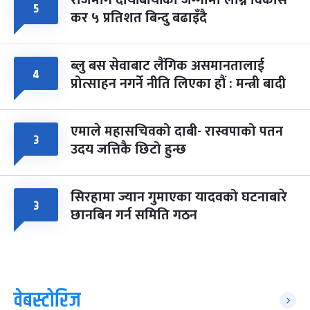
५
कर ५ प्रतिशत बिन्दु बढाइँदै
ब्लु बस सेवाबाट लैंगिक असमानतालाई
४
प्रोत्साहन नगर्ने नीति लिएका हौं : मन्त्री बादी
एमाले महासचिवको दाबी- रास्वपाको पतन
३
उदय जत्तिकै छिटो हुन्छ
सिरहामा ज्यान गुमाएका यादवको घटनाबारे
३
छानबिन गर्न समिति गठन
वेबस्टोरिज