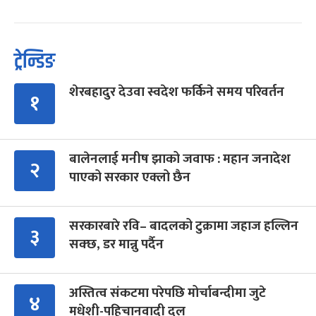
ट्रेन्डिङ
शेरबहादुर देउवा स्वदेश फर्किने समय परिवर्तन
१
बालेनलाई मनीष झाको जवाफ : महान जनादेश
२
पाएको सरकार एक्लो छैन
सरकारबारे रवि– बादलको टुक्रामा जहाज हल्लिन
३
सक्छ, डर मान्नु पर्दैन
अस्तित्व संकटमा परेपछि मोर्चाबन्दीमा जुटे
४
मधेशी-पहिचानवादी दल