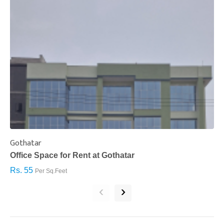
Gothatar
S
Office Space for Rent at Gothatar
H
Rs. 55
R
Per Sq.Feet
‹
›