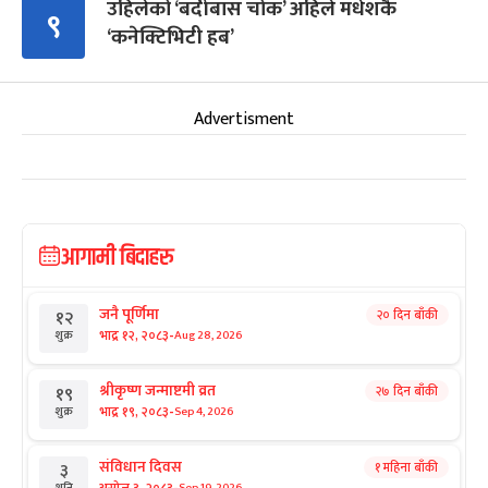
उहिलेको ‘बर्दीबास चोक’ अहिले मधेशकै
९
‘कनेक्टिभिटी हब’
Advertisment
आगामी बिदाहरु
जनै पूर्णिमा
२० दिन बाँकी
१२
-
भाद्र १२, २०८३
Aug 28, 2026
शुक्र
श्रीकृष्ण जन्माष्टमी व्रत
२७ दिन बाँकी
१९
-
भाद्र १९, २०८३
Sep 4, 2026
शुक्र
संविधान दिवस
१ महिना बाँकी
३
Sep 19, 2026