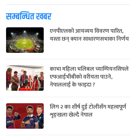
पूर्णिमा व्रत
७ महिना बाँकी
७
-
चैत्र ७, २०८३
Mar 21, 2027
आइत
सम्बन्धित खबर
फागुपूर्णिमा
७ महिना बाँकी
८
एनपीएलको आयव्यय विवरण पारित,
-
चैत्र ८, २०८३
Mar 22, 2027
सोम
यस्ता छन् क्यान साधारणसभाका निर्णय
काभा महिला भलिबल च्याम्पियनसिपले
एफआईभीबीको वरीयता पाउने,
नेपाललाई के फाइदा ?
लिग २ का शीर्ष दुई टोलीसँग महत्त्वपूर्ण
शृङ्खला खेल्दै नेपाल