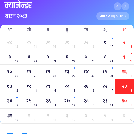
क्यालेन्डर
साउन २०८३
Jul
Aug 2026
/
आ
सो
मं
बु
बि
शु
श
२८
२९
३०
३१
३२
१
२
12
13
14
15
16
17
18
३
४
५
६
७
८
९
19
20
21
22
23
24
25
१०
११
१२
१३
१४
१५
१६
26
27
28
29
30
31
1
१७
१८
१९
२०
२१
२२
२३
2
3
4
5
6
7
8
२४
२५
२६
२७
२८
२९
३०
9
10
11
12
13
14
15
३१
१
२
३
४
५
६
16
17
18
19
20
21
22