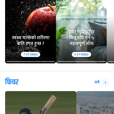
एयर प्युरिफायर
स्वस्थ मान्छेको शरीरमा
किन्नुअघि गर्ने ५
कति रगत हुन्छ ?
महत्त्वपूर्ण जाँच
7
STORIES
6
STORIES
फिचर
सबै