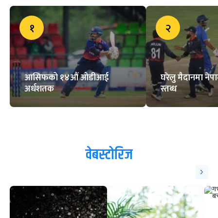
१
२
आसिफको १४औं ओडीआई
घरेलु मैदानमा नेप
अर्धशतक
स्तब्ध
वेबस्टोरिज