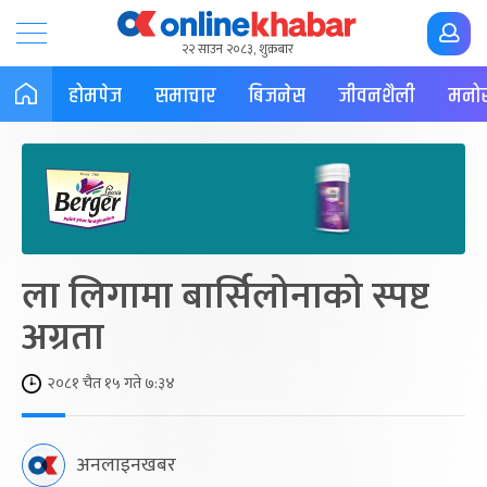
२२ साउन २०८३, शुक्रबार
होमपेज
समाचार
बिजनेस
जीवनशैली
मनोर
ला लिगामा बार्सिलोनाको स्पष्ट
अग्रता
२०८१ चैत १५ गते ७:३४
अनलाइनखबर