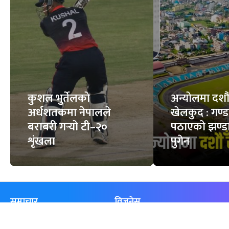
कुशल भुर्तेलको
अन्योलमा दशौँ र
अर्धशतकमा नेपालले
खेलकुद : गण्
बराबरी गर्‍यो टी–२०
पठाएको झण्डा
शृंखला
पुगेन
समाचार
विजनेस
समाज
बजार