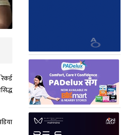
ेकर्ड
सिद्ध
डिया