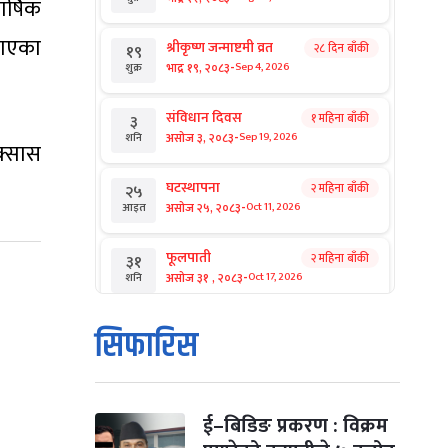
र्षिक
ताएका
श्रीकृष्ण जन्माष्टमी व्रत
२८ दिन बाँकी
१९
-
भाद्र १९, २०८३
Sep 4, 2026
शुक्र
संविधान दिवस
१ महिना बाँकी
३
-
असोज ३, २०८३
Sep 19, 2026
शनि
ेक्सास
घटस्थापना
२ महिना बाँकी
२५
-
असोज २५, २०८३
Oct 11, 2026
आइत
फूलपाती
२ महिना बाँकी
३१
-
असोज ३१ , २०८३
Oct 17, 2026
शनि
कार्तिक सङ्क्रान्ति
२ महिना बाँकी
१
सिफारिस
-
कार्तिक १, २०८३
Oct 18, 2026
आइत
महानवमी
२ महिना बाँकी
३
-
कार्तिक ३, २०८३
Oct 20, 2026
मंगल
ई–बिडिङ प्रकरण : विक्रम