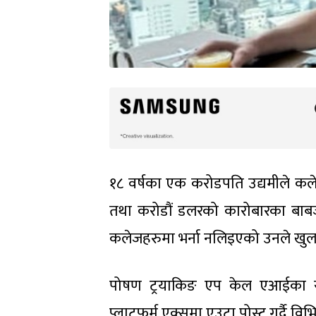
१८ वर्षका एक करोडपति उद्यमीले कलेज
तथा करोडौं डलरको कारोबारका बाबजुत
कलेजहरुमा भर्ना नलिइएको उनले खुला
पोषण ट्रयाकिङ एप केल एआईका स
प्लाटफर्म एक्समा एउटा पोस्ट गर्दै व