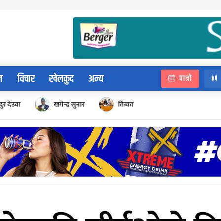
न
विचार
खेलकुद
अन्य
पात्रो
ुर देउवा
खगेन्द्र सुनार
तिब्बत