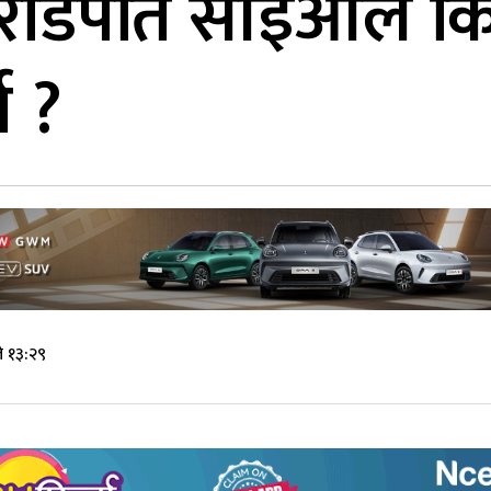
रोडपति सीईओले कि
ा ?
े १३:२९