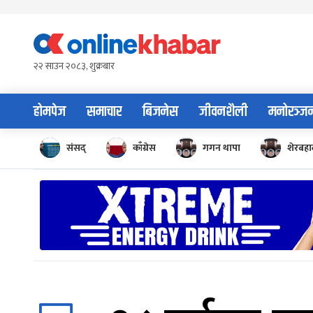
Skip
to
content
२२ साउन २०८३, शुक्रबार
होमपेज
समाचार
बिजनेस
जीवनशैली
मनोरञ्ज
संसद्
काँग्रेस
गगन थापा
शेरबहाद