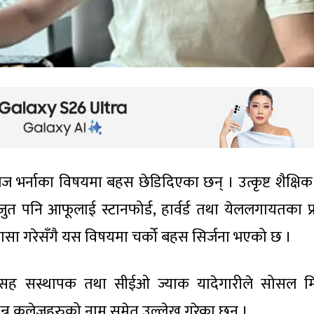
 भर्नाका विषयमा बहस छेडिदिएका छन् । उत्कृष्ट शैक्षिक र
 पनि आफूलाई स्टानफोर्ड, हार्वर्ड तथा येललगायतका प्र
सा गरेसँगै यस विषयमा चर्को बहस सिर्जना भएको छ ।
ह सस्थापक तथा सीईओ ज्याक यादेगारीले सोसल मि
िभिन्न कलेजहरुको नाम समेत उल्लेख गरेका छन् ।