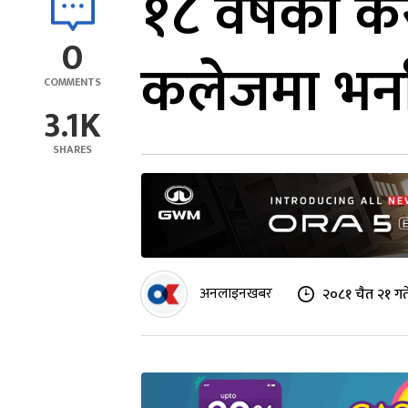
१८ वर्षका क
0
कलेजमा भर्न
COMMENTS
3.1K
SHARES
अनलाइनखबर
२०८१ चैत २१ गत