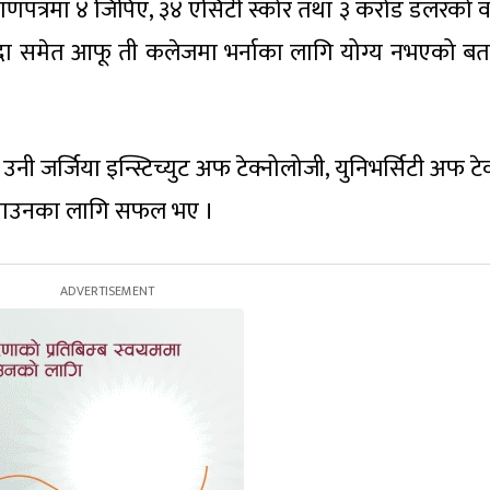
्रमाणपत्रमा ४ जिपिए, ३४ एसिटी स्कोर तथा ३ करोड डलरको वा
 रहँदा समेत आफू ती कलेजमा भर्नाका लागि योग्य नभएको ब
उनी जर्जिया इन्स्टिच्युट अफ टेक्नोलोजी, युनिभर्सिटी अफ ट
वेश पाउनका लागि सफल भए ।