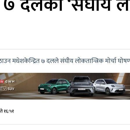
त ७ दलको ‘संघीय लोक
ठाउन मधेशकेन्द्रित ७ दलले संघीय लोकतान्त्रिक मोर्चा घोष
ते १६:५१