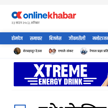
Skip
to
content
२३ साउन २०८३, शनिबार
होमपेज
समाचार
बिजनेस
जीवनशैली
मनोरञ्ज
शेरबहादुर देउवा
एमाले-संकट
नेपाल प्रज्ञा प्रत