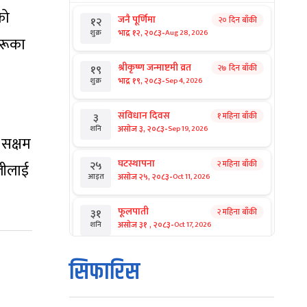
को
जनै पूर्णिमा
२० दिन बाँकी
१२
-
भाद्र १२, २०८३
Aug 28, 2026
शुक्र
हरूका
श्रीकृष्ण जन्माष्टमी व्रत
२७ दिन बाँकी
१९
-
भाद्र १९, २०८३
Sep 4, 2026
शुक्र
संविधान दिवस
१ महिना बाँकी
३
-
असोज ३, २०८३
Sep 19, 2026
शनि
 सक्षम
घटस्थापना
२ महिना बाँकी
२५
ालीलाई
-
असोज २५, २०८३
Oct 11, 2026
आइत
फूलपाती
२ महिना बाँकी
३१
-
असोज ३१ , २०८३
Oct 17, 2026
शनि
कार्तिक सङ्क्रान्ति
२ महिना बाँकी
१
सिफारिस
-
कार्तिक १, २०८३
Oct 18, 2026
आइत