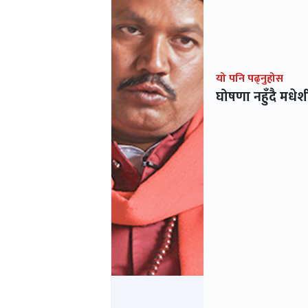
यो पनि पढ्नुहोस
घोषणा नहुँदै मधे