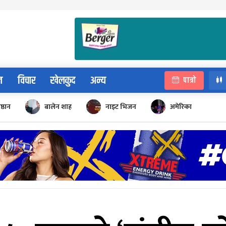
न
विचार
खेलकुद
अन्य
पात्रो
िष्ठान
बालेन शाह
नाइट भिजन
अमेरिका