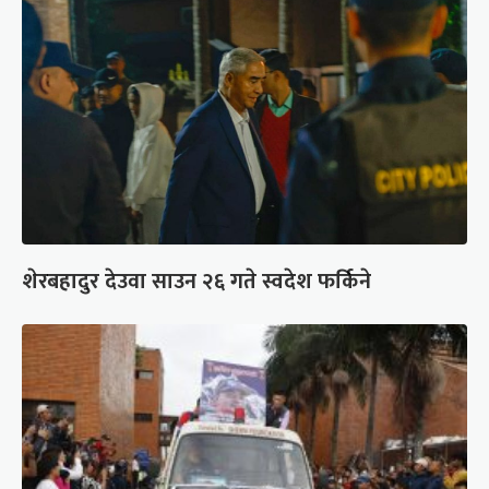
शेरबहादुर देउवा साउन २६ गते स्वदेश फर्किने