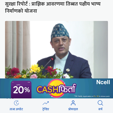
सुरक्षा रिपोर्ट : प्राज्ञिक आवरणमा तिब्बत पक्षीय भाष्य
निर्माणको योजना
‘संसद्‍मा कालो चस्मा खोल्नू, बैठक चल्दा सेयर कारोबार
नगर्नू’
ताजा अपडेट
ट्रेन्डिङ
प्रोफाइल
सर्च