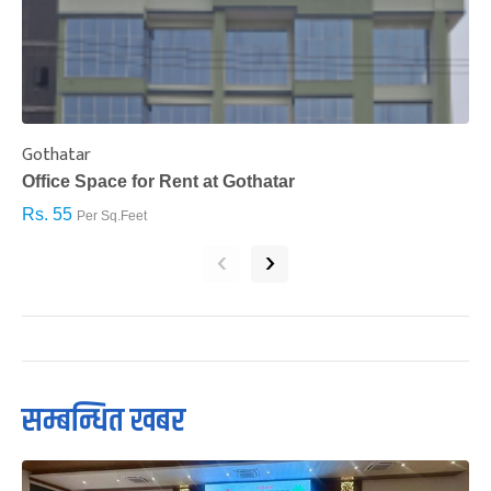
Gothatar
S
Office Space for Rent at Gothatar
H
Rs. 55
R
Per Sq.Feet
‹
›
सम्बन्धित खबर