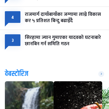
राजमार्ग दायाँबायाँका जग्गामा लाग्ने विकास
४
कर ५ प्रतिशत बिन्दु बढाइँदै
सिरहामा ज्यान गुमाएका यादवको घटनाबारे
३
छानबिन गर्न समिति गठन
वेबस्टोरिज