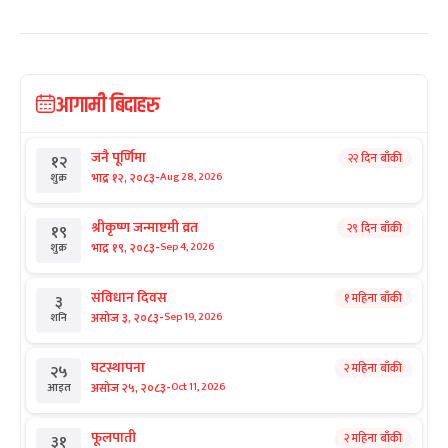
आगामी बिदाहरु
जनै पूर्णिमा
२२ दिन बाँकी
१२
-
भाद्र १२, २०८३
Aug 28, 2026
शुक्र
श्रीकृष्ण जन्माष्टमी व्रत
२९ दिन बाँकी
१९
-
भाद्र १९, २०८३
Sep 4, 2026
शुक्र
संविधान दिवस
१ महिना बाँकी
३
-
असोज ३, २०८३
Sep 19, 2026
शनि
घटस्थापना
२ महिना बाँकी
२५
-
असोज २५, २०८३
Oct 11, 2026
आइत
फूलपाती
२ महिना बाँकी
३१