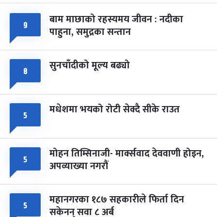
बाम माछाको रहस्यमय जीवन : नदीका
फागुपूर्णिमा
७ महिना बाँकी
८
९
पाहुना, समुद्रका सन्तान
-
चैत्र ८, २०८३
Mar 22, 2027
सोम
सुनचाँदीको मूल्य बढ्यो
८
मधेशमा भयको रोटी सेक्दै सीके राउत
५
मोहन तिम्सिनाजी- मार्क्सवाद देववाणी होइन,
५
अपव्याख्या नगरौं
महानगरका १८७ सहकारीले फिर्ता दिन
५
सकेनन् सवा ८ अर्ब