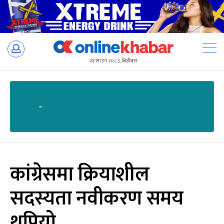
Skip
to
२१ साउन २०८३, बिहीबार
content
कांग्रेसमा क्रियाशील
सदस्यता नवीकरण समय
थपियो