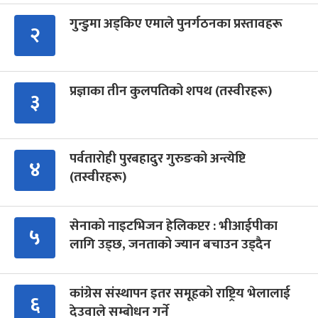
गुन्डुमा अड्किए एमाले पुनर्गठनका प्रस्तावहरू
२
प्रज्ञाका तीन कुलपतिको शपथ (तस्वीरहरू)
३
पर्वतारोही पुरबहादुर गुरुङको अन्त्येष्टि
४
(तस्वीरहरू)
सेनाको नाइटभिजन हेलिकप्टर : भीआईपीका
५
लागि उड्छ, जनताको ज्यान बचाउन उड्दैन
कांग्रेस संस्थापन इतर समूहको राष्ट्रिय भेलालाई
६
देउवाले सम्बोधन गर्ने