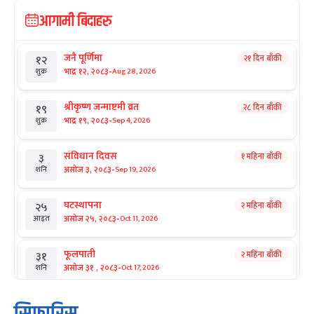
आगामी बिदाहरु
जनै पूर्णिमा
२१ दिन बाँकी
१२
-
भाद्र १२, २०८३
Aug 28, 2026
शुक्र
श्रीकृष्ण जन्माष्टमी व्रत
२८ दिन बाँकी
१९
-
भाद्र १९, २०८३
Sep 4, 2026
शुक्र
संविधान दिवस
१ महिना बाँकी
३
-
असोज ३, २०८३
Sep 19, 2026
शनि
घटस्थापना
२ महिना बाँकी
२५
-
असोज २५, २०८३
Oct 11, 2026
आइत
फूलपाती
२ महिना बाँकी
३१
-
असोज ३१ , २०८३
Oct 17, 2026
शनि
कार्तिक सङ्क्रान्ति
२ महिना बाँकी
१