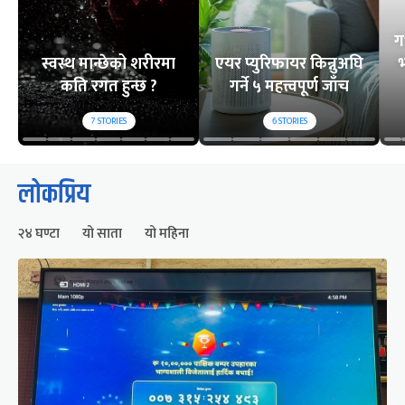
ग
स्वस्थ मान्छेको शरीरमा
एयर प्युरिफायर किन्नुअघि
भ
कति रगत हुन्छ ?
गर्ने ५ महत्त्वपूर्ण जाँच
7
STORIES
6
STORIES
लोकप्रिय
२४ घण्टा
यो साता
यो महिना