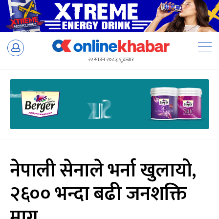
Skip
to
२२ साउन २०८३, शुक्रबार
content
नेपाली सेनाले भर्ना खुलायो,
२६०० भन्दा बढी जनशक्ति
माग