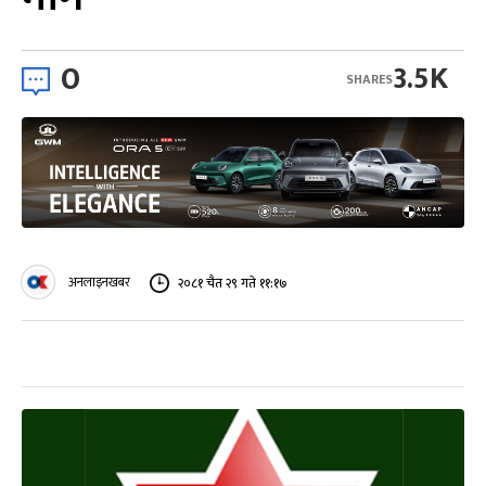
0
3.5K
SHARES
अनलाइनखबर
२०८१ चैत २९ गते ११:१७