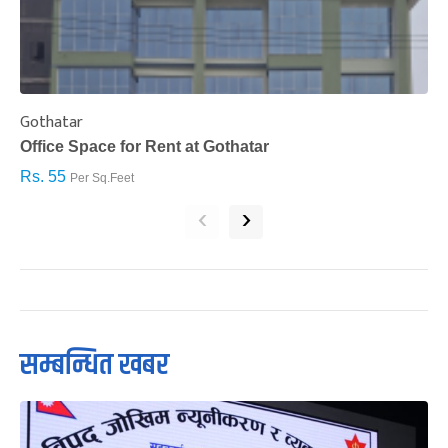
Gothatar
S
Office Space for Rent at Gothatar
H
Rs. 55
R
Per Sq.Feet
‹
›
सम्बन्धित खबर