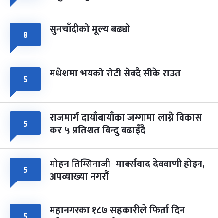
सुनचाँदीको मूल्य बढ्यो
८
मधेशमा भयको रोटी सेक्दै सीके राउत
५
राजमार्ग दायाँबायाँका जग्गामा लाग्ने विकास
५
कर ५ प्रतिशत बिन्दु बढाइँदै
मोहन तिम्सिनाजी- मार्क्सवाद देववाणी होइन,
५
अपव्याख्या नगरौं
महानगरका १८७ सहकारीले फिर्ता दिन
५