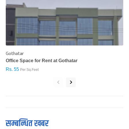
Gothatar
S
Office Space for Rent at Gothatar
H
Rs. 55
R
Per Sq.Feet
‹
›
सम्बन्धित खबर