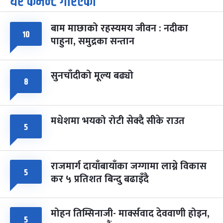
धेरै कमेन्ट गरिएका
-
चैत्र ७, २०८३
Mar 21, 2027
आइत
बाम माछाको रहस्यमय जीवन : नदीका
फागुपूर्णिमा
७ महिना बाँकी
८
१०
पाहुना, समुद्रका सन्तान
-
चैत्र ८, २०८३
Mar 22, 2027
सोम
सुनचाँदीको मूल्य बढ्यो
८
मधेशमा भयको रोटी सेक्दै सीके राउत
५
राजमार्ग दायाँबायाँका जग्गामा लाग्ने विकास
५
कर ५ प्रतिशत बिन्दु बढाइँदै
मोहन तिम्सिनाजी- मार्क्सवाद देववाणी होइन,
५