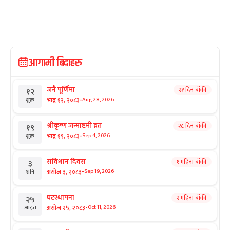
आगामी बिदाहरु
जनै पूर्णिमा
२१ दिन बाँकी
१२
-
भाद्र १२, २०८३
Aug 28, 2026
शुक्र
श्रीकृष्ण जन्माष्टमी व्रत
२८ दिन बाँकी
१९
-
भाद्र १९, २०८३
Sep 4, 2026
शुक्र
संविधान दिवस
१ महिना बाँकी
३
-
असोज ३, २०८३
Sep 19, 2026
शनि
घटस्थापना
२ महिना बाँकी
२५
-
असोज २५, २०८३
Oct 11, 2026
आइत