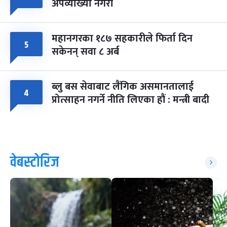
अपव्याख्या नगरौं
महानगरका १८७ सहकारीले फिर्ता दिन
५
सकेनन् सवा ८ अर्ब
ब्लु बस सेवाबाट लैंगिक असमानतालाई
४
प्रोत्साहन नगर्ने नीति लिएका हौं : मन्त्री बादी
वेबस्टोरिज