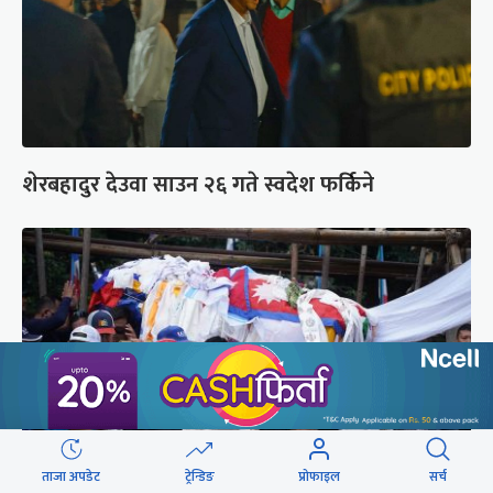
शेरबहादुर देउवा साउन २६ गते स्वदेश फर्किने
ताजा अपडेट
ट्रेन्डिङ
प्रोफाइल
सर्च