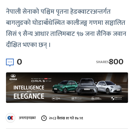
नेपाली सेनाको पश्चिम पृतना हेडक्वाटरअन्तर्गत
बागलुङको घोडाबाँधेस्थित कालीजङ्ग गणमा सञ्चालित
सिसं ९ सैन्य आधार तालिमबाट ९७ जना सैनिक जवान
दीक्षित भएका छन् ।
0
800
SHARES
अनलाइनखबर
२०८३ वैशाख ११ गते १७:५९