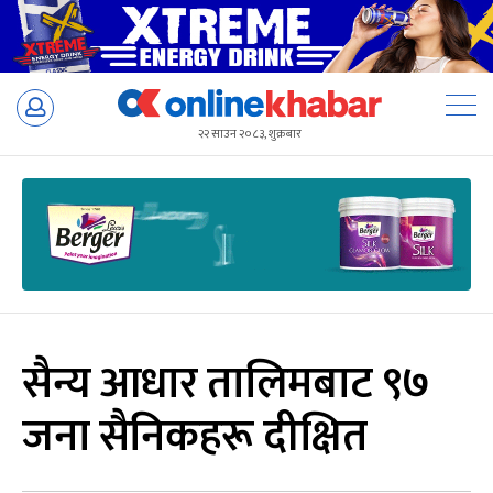
Skip
to
२२ साउन २०८३, शुक्रबार
content
सैन्य आधार तालिमबाट ९७
जना सैनिकहरू दीक्षित