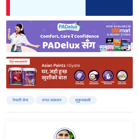
नेपाली सेना
लगत संकलन
सुकुमवासी