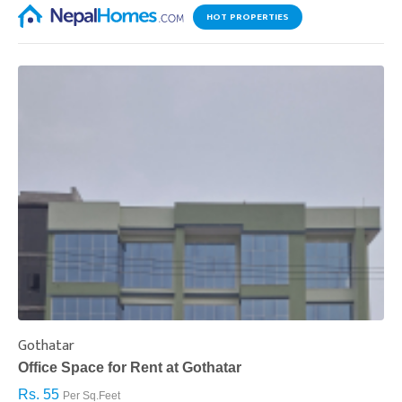
HOT PROPERTIES
Gothatar
S
Office Space for Rent at Gothatar
H
Rs. 55
R
Per Sq.Feet