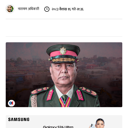
नारायण अधिकारी
२०८३ वैशाख १६ गते २१:३६