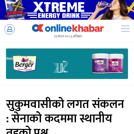
Skip
to
२३ साउन २०८३, शनिबार
content
सुकुमवासीको लगत संकलन
: सेनाको कदममा स्थानीय
तहको प्रश्न