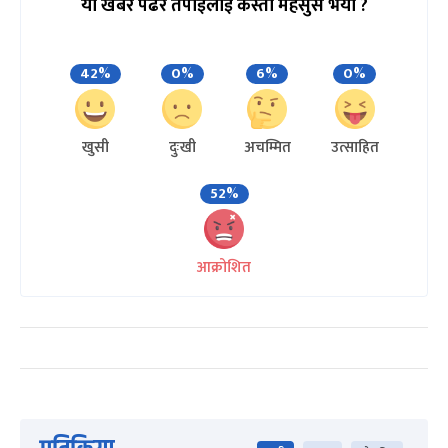
यो खबर पढेर तपाईलाई कस्तो महसुस भयो ?
42%
0%
6%
0%
खुसी
दुःखी
अचम्मित
उत्साहित
52%
आक्रोशित